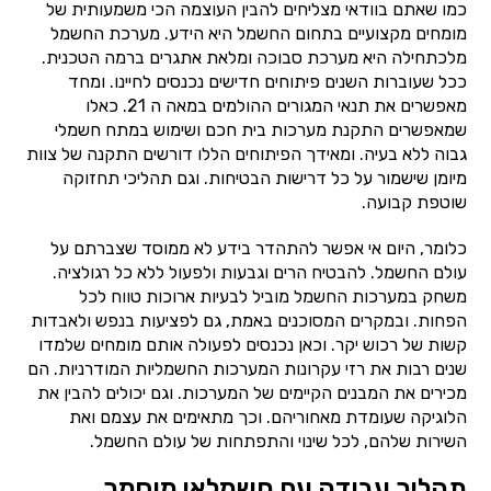
כמו שאתם בוודאי מצליחים להבין העוצמה הכי משמעותית של
מומחים מקצועיים בתחום החשמל היא הידע. מערכת החשמל
מלכתחילה היא מערכת סבוכה ומלאת אתגרים ברמה הטכנית.
ככל שעוברות השנים פיתוחים חדישים נכנסים לחיינו. ומחד
מאפשרים את תנאי המגורים ההולמים במאה ה 21. כאלו
שמאפשרים התקנת מערכות בית חכם ושימוש במתח חשמלי
גבוה ללא בעיה. ומאידך הפיתוחים הללו דורשים התקנה של צוות
מיומן שישמור על כל דרישות הבטיחות. וגם תהליכי תחזוקה
שוטפת קבועה.
כלומר, היום אי אפשר להתהדר בידע לא ממוסד שצברתם על
עולם החשמל. להבטיח הרים וגבעות ולפעול ללא כל רגולציה.
משחק במערכות החשמל מוביל לבעיות ארוכות טווח לכל
הפחות. ובמקרים המסוכנים באמת, גם לפציעות בנפש ולאבדות
קשות של רכוש יקר. וכאן נכנסים לפעולה אותם מומחים שלמדו
שנים רבות את רזי עקרונות המערכות החשמליות המודרניות. הם
מכירים את המבנים הקיימים של המערכות. וגם יכולים להבין את
הלוגיקה שעומדת מאחוריהם. וכך מתאימים את עצמם ואת
השירות שלהם, לכל שינוי והתפתחות של עולם החשמל.
תהליך עבודה עם חשמלאי מוסמך