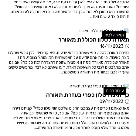
המטרה של החדר הזה היא להגן עלינו בעת צרה, אך מה עושים איתו בחיי
היומיום? האם תמיד הוא צריך להיות מחסן שלא באמת עושים בו שימוש?
התשובה היא כמובן לא. מה שכן, כדי להשתמש בו כדאי תחילה לעצב אותו.
תוהים כיצד עושים זאת...
תאורה לבית
תאורה לסלון הכוללת מאוורר
16/11/2023
בחירת תאורה לסלון, כפי שאתם בוודאי יודעים, היא קריטית. לכן טבעי שתלכו
קצת לאיבוד, כי מה אתם יודיעם על האפשרויות הקיימות? בנוסף, מה זו
תאורה שכוללת מאוורר ולמה זו אופציה שזוכה להצלחה רבה כל כך? אם גם
אתם מתלבטים לגבי כל השאלות האלה, דעו שאתם לא לבד. מחפשים טיפים
שיעזרו לכם לבחור את התאורה המושלמת...
עיצוב הבית
כך תיצרו סלון כפרי בעזרת תאורה
09/11/2023
מאז שאתם זוכרים את עצמכם החלום שלכם הוא סלון כפרי? קניתם דירה
ואתם מעצבים אותה כראות-עיניכם? אם כך, כדאי שתשימו לב איזה
אלמנטים אתם משלבים בסלון, כדי שהוא ייראה כפרי כפי שרציתם. יש לא
מעט דרכים לעשות זאת, כולל רמות כפריות שונות. מה שבטוח זה שיש
אלמנט אחד שלא תוכלו לוותר עליו, והוא: תאורה מתאימה....