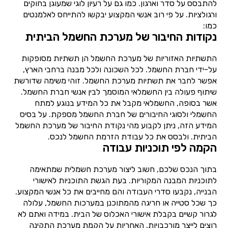
להתבסס על סדר וארגון. כמו גם על רעיון לוגי שמעוגן בחוקים
ורגולציות. על פי רוב אנשי המקצוע יבקשו להתייחס לאלמנטים
כמו:
נקודות החיבור של מערכת החשמל הביתית
התשתיות האזוריות של מערכת החשמל הן תשתיות מסופקות
על-ידי חברת החשמל. לכל השכונה ולכל מבנה ברחבי הארץ,
אפשר לחבר את תשתיות מערכת החשמל. זוהי משימה שדורשת
שיתוף פעולה בין החשמלאי המוסמך לבין אנשי חברת החשמל.
אשר בסופה, החשמלאי מקבל את כל המידע בנוגע למתח
החשמלי ולסוגי החיבורים של חברת החשמל מספקת. על בסיס
המידע הזה, ניתן לקבוע מהי נקודת החיבור של מערכת החשמל
הביתית. ולבסס את כל עבודת הזרמת החשמל לנכס.
הקמה לפי תוכניות עבודה
בתוך הנכס שלכם, חשוב ליצור מערכת חשמלית שמתאימה
לתוכניות המבנה המקוריות. בעת הגשת התוכניות לאישורי
הבנייה, נקבעו סדרי העבודה והם מחייבים את כל אנשי המקצוע.
כך שכל סטייה או חריגה מהמתוכנן במערכות החשמל, עלולה
לגרור קשיים בקבלת אישורי האכלוס של הבית. במידה ואתם לא
רוצים לייצר מורכבויות, האחריות על הקמת מערכת התקינה