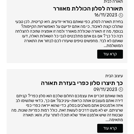
תאורה לבית
תאורה לסלון הכוללת מאוורר
16/11/2023
בחירת תאורה לסלון, כפי שאתם בוודאי יודעים, היא קריטית. לכן טבעי
שתלכו קצת לאיבוד, כי מה אתם יודיעם על האפשרויות הקיימות?
בנוסף, מה זו תאורה שכוללת מאוורר ולמה זו אופציה שזוכה להצלחה
רבה כל כך? אם גם אתם מתלבטים לגבי כל השאלות האלה, דעו
שאתם לא לבד. מחפשים טיפים שיעזרו לכם לבחור את התאורה
המושלמת...
קרא עוד
עיצוב הבית
כך תיצרו סלון כפרי בעזרת תאורה
09/11/2023
מאז שאתם זוכרים את עצמכם החלום שלכם הוא סלון כפרי? קניתם
דירה ואתם מעצבים אותה כראות-עיניכם? אם כך, כדאי שתשימו לב
איזה אלמנטים אתם משלבים בסלון, כדי שהוא ייראה כפרי כפי
שרציתם. יש לא מעט דרכים לעשות זאת, כולל רמות כפריות שונות. מה
שבטוח זה שיש אלמנט אחד שלא תוכלו לוותר עליו, והוא: תאורה
מתאימה....
קרא עוד