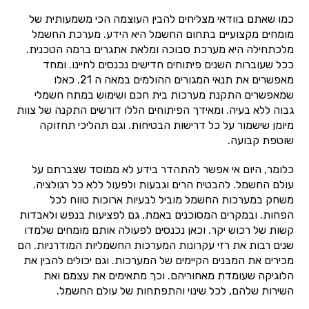
כמו שאתם בוודאי מצליחים להבין העוצמה הכי משמעותית של
מומחים מקצועיים בתחום החשמל היא הידע. מערכת החשמל
מלכתחילה היא מערכת סבוכה ומלאת אתגרים ברמה הטכנית.
ככל שעוברות השנים פיתוחים חדישים נכנסים לחיינו. ומחד
מאפשרים את תנאי המגורים ההולמים במאה ה 21. כאלו
שמאפשרים התקנת מערכות בית חכם ושימוש במתח חשמלי
גבוה ללא בעיה. ומאידך הפיתוחים הללו דורשים התקנה של צוות
מיומן שישמור על כל דרישות הבטיחות. וגם תהליכי תחזוקה
שוטפת קבועה.
כלומר, היום אי אפשר להתהדר בידע לא ממוסד שצברתם על
עולם החשמל. להבטיח הרים וגבעות ולפעול ללא כל רגולציה.
משחק במערכות החשמל מוביל לבעיות ארוכות טווח לכל
הפחות. ובמקרים המסוכנים באמת, גם לפציעות בנפש ולאבדות
קשות של רכוש יקר. וכאן נכנסים לפעולה אותם מומחים שלמדו
שנים רבות את רזי עקרונות המערכות החשמליות המודרניות. הם
מכירים את המבנים הקיימים של המערכות. וגם יכולים להבין את
הלוגיקה שעומדת מאחוריהם. וכך מתאימים את עצמם ואת
השירות שלהם, לכל שינוי והתפתחות של עולם החשמל.