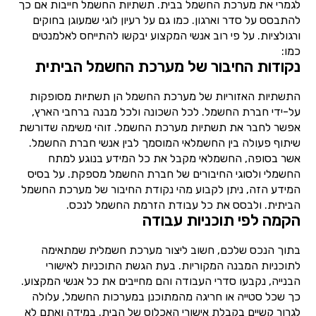
לגמרי את מערכת החשמל בבית. תשתיות החשמל חייבות אם כך
להתבסס על סדר וארגון. כמו גם על רעיון לוגי שמעוגן בחוקים
ורגולציות. על פי רוב אנשי המקצוע יבקשו להתייחס לאלמנטים
כמו:
נקודות החיבור של מערכת החשמל הביתית
התשתיות האזוריות של מערכת החשמל הן תשתיות מסופקות
על-ידי חברת החשמל. לכל השכונה ולכל מבנה ברחבי הארץ,
אפשר לחבר את תשתיות מערכת החשמל. זוהי משימה שדורשת
שיתוף פעולה בין החשמלאי המוסמך לבין אנשי חברת החשמל.
אשר בסופה, החשמלאי מקבל את כל המידע בנוגע למתח
החשמלי ולסוגי החיבורים של חברת החשמל מספקת. על בסיס
המידע הזה, ניתן לקבוע מהי נקודת החיבור של מערכת החשמל
הביתית. ולבסס את כל עבודת הזרמת החשמל לנכס.
הקמה לפי תוכניות עבודה
בתוך הנכס שלכם, חשוב ליצור מערכת חשמלית שמתאימה
לתוכניות המבנה המקוריות. בעת הגשת התוכניות לאישורי
הבנייה, נקבעו סדרי העבודה והם מחייבים את כל אנשי המקצוע.
כך שכל סטייה או חריגה מהמתוכנן במערכות החשמל, עלולה
לגרור קשיים בקבלת אישורי האכלוס של הבית. במידה ואתם לא