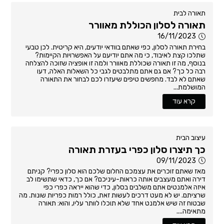
תאורה לבית
תאורה לסלון הכוללת מאוורר
16/11/2023
בחירת תאורה לסלון, כפי שאתם בוודאי יודעים, היא קריטית. לכן טבעי
שתלכו קצת לאיבוד, כי מה אתם יודיעם על האפשרויות הקיימות?
בנוסף, מה זו תאורה שכוללת מאוורר ולמה זו אופציה שזוכה להצלחה
רבה כל כך? אם גם אתם מתלבטים לגבי כל השאלות האלה, דעו
שאתם לא לבד. מחפשים טיפים שיעזרו לכם לבחור את התאורה
המושלמת...
קרא עוד
עיצוב הבית
כך תיצרו סלון כפרי בעזרת תאורה
09/11/2023
מאז שאתם זוכרים את עצמכם החלום שלכם הוא סלון כפרי? קניתם
דירה ואתם מעצבים אותה כראות-עיניכם? אם כך, כדאי שתשימו לב
איזה אלמנטים אתם משלבים בסלון, כדי שהוא ייראה כפרי כפי
שרציתם. יש לא מעט דרכים לעשות זאת, כולל רמות כפריות שונות. מה
שבטוח זה שיש אלמנט אחד שלא תוכלו לוותר עליו, והוא: תאורה
מתאימה....