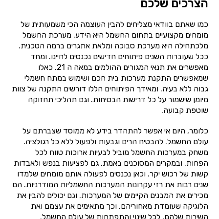
הצרכים שלכם
כמו שאתם בוודאי מצליחים להבין העוצמה הכי משמעותית של
מומחים מקצועיים בתחום החשמל היא הידע. מערכת החשמל
מלכתחילה היא מערכת סבוכה ומלאת אתגרים ברמה הטכנית.
ככל שעוברות השנים פיתוחים חדישים נכנסים לחיינו. ומחד
מאפשרים את תנאי המגורים ההולמים במאה ה 21. כאלו
שמאפשרים התקנת מערכות בית חכם ושימוש במתח חשמלי
גבוה ללא בעיה. ומאידך הפיתוחים הללו דורשים התקנה של צוות
מיומן שישמור על כל דרישות הבטיחות. וגם תהליכי תחזוקה
שוטפת קבועה.
כלומר, היום אי אפשר להתהדר בידע לא ממוסד שצברתם על
עולם החשמל. להבטיח הרים וגבעות ולפעול ללא כל רגולציה.
משחק במערכות החשמל מוביל לבעיות ארוכות טווח לכל
הפחות. ובמקרים המסוכנים באמת, גם לפציעות בנפש ולאבדות
קשות של רכוש יקר. וכאן נכנסים לפעולה אותם מומחים שלמדו
שנים רבות את רזי עקרונות המערכות החשמליות המודרניות. הם
מכירים את המבנים הקיימים של המערכות. וגם יכולים להבין את
הלוגיקה שעומדת מאחוריהם. וכך מתאימים את עצמם ואת
השירות שלהם, לכל שינוי והתפתחות של עולם החשמל.