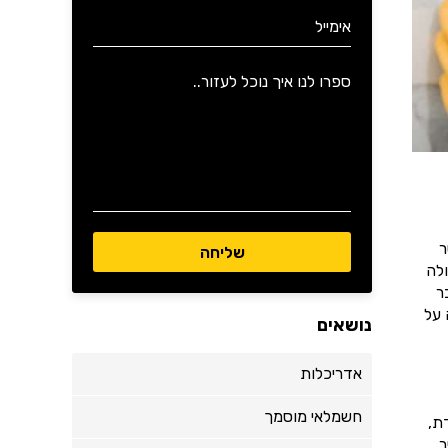
ר
לה
ר
 על
נושאים
אדריכלות
חשמלאי מוסמך
ת,
ר