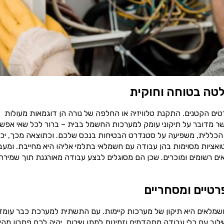
טה בטוחה וחוקית
ים הקטנים. התקנת טלוויזיה או החלפה של נורה הן דוגמאות מעולות
ר מדובר על תיקוני עומק למערכות החשמל בבית – ברור לכל שאי אפש
הכללית, משפיעה על סטנדרט הבטיחות בנכס שלכם. וכתוצאה מכך, יכו
טואציות מסוימות בהן עבודה עם חשמלאי בתלמי אליהו היא מחייבת. ומעב
ם רשומים ומוכרים. שכן הם מסוגלים לבצע עבודה מאורגנת תוך שמירה
רטיים ומסחריים
שמלאים היא תיקון של מערכות קיימות. עם התשתית למערכת כבר עומד
וב עם כלי עבודה מתקדמים וזמינות למתן שירות, יהיה לכם פתרון מהי