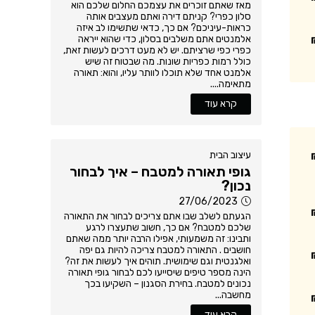
מאז שאתם זוכרים את עצמכם החלום שלכם הוא
סלון כפרי? קניתם דירה ואתם מעצבים אותה
כראות-עיניכם? אם כך, כדאי שתשימו לב איזה
אלמנטים אתם משלבים בסלון, כדי שהוא ייראה
כפרי כפי שרציתם. יש לא מעט דרכים לעשות זאת,
כולל רמות כפריות שונות. מה שבטוח זה שיש
אלמנט אחד שלא תוכלו לוותר עליו, והוא: תאורה
מתאימה....
קרא עוד
עיצוב הבית
גופי תאורה למטבח – איך לבחור
נכון?
27/06/2023
הגעתם לשלב שבו אתם צריכים לבחור את התאורה
שלכם למטבח? אם כך, חשוב שתעצרו לרגע
ותבינו: זה משמעותי, אפילו הרבה יותר ממה שאתם
חושבים . התאורה למטבח צריכה להיות גם יפה
ואלגנטית וגם שימושית. תוהים איך לעשות את זה?
הינה מספר טיפים שיסייעו לכם לבחור גופי תאורה
נכונים למטבח. בחירת הסגנון – השקיעו בכך
מחשבה...
קרא עוד