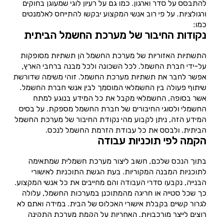
להתבסס על סדר וארגון. כמו גם על רעיון לוגי שמעוגן בחוקים
ורגולציות. על פי רוב אנשי המקצוע יבקשו להתייחס לאלמנטים
כמו:
נקודות החיבור של מערכת החשמל הביתית
התשתיות האזוריות של מערכת החשמל הן תשתיות מסופקות
על-ידי חברת החשמל. לכל השכונה ולכל מבנה ברחבי הארץ,
אפשר לחבר את תשתיות מערכת החשמל. זוהי משימה שדורשת
שיתוף פעולה בין החשמלאי המוסמך לבין אנשי חברת החשמל.
אשר בסופה, החשמלאי מקבל את כל המידע בנוגע למתח
החשמלי ולסוגי החיבורים של חברת החשמל מספקת. על בסיס
המידע הזה, ניתן לקבוע מהי נקודת החיבור של מערכת החשמל
הביתית. ולבסס את כל עבודת הזרמת החשמל לנכס.
הקמה לפי תוכניות עבודה
בתוך הנכס שלכם, חשוב ליצור מערכת חשמלית שמתאימה
לתוכניות המבנה המקוריות. בעת הגשת התוכניות לאישורי
הבנייה, נקבעו סדרי העבודה והם מחייבים את כל אנשי המקצוע.
כך שכל סטייה או חריגה מהמתוכנן במערכות החשמל, עלולה
לגרור קשיים בקבלת אישורי האכלוס של הבית. במידה ואתם לא
רוצים לייצר מורכבויות, האחריות על הקמת מערכת התקינה