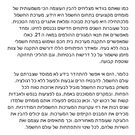
כמו שאתם בוודאי מצליחים להבין העוצמה הכי משמעותית של
מומחים מקצועיים בתחום החשמל היא הידע. מערכת החשמל
מלכתחילה היא מערכת סבוכה ומלאת אתגרים ברמה הטכנית.
ככל שעוברות השנים פיתוחים חדישים נכנסים לחיינו. ומחד
מאפשרים את תנאי המגורים ההולמים במאה ה 21. כאלו
שמאפשרים התקנת מערכות בית חכם ושימוש במתח חשמלי
גבוה ללא בעיה. ומאידך הפיתוחים הללו דורשים התקנה של צוות
מיומן שישמור על כל דרישות הבטיחות. וגם תהליכי תחזוקה
שוטפת קבועה.
כלומר, היום אי אפשר להתהדר בידע לא ממוסד שצברתם על
עולם החשמל. להבטיח הרים וגבעות ולפעול ללא כל רגולציה.
משחק במערכות החשמל מוביל לבעיות ארוכות טווח לכל
הפחות. ובמקרים המסוכנים באמת, גם לפציעות בנפש ולאבדות
קשות של רכוש יקר. וכאן נכנסים לפעולה אותם מומחים שלמדו
שנים רבות את רזי עקרונות המערכות החשמליות המודרניות. הם
מכירים את המבנים הקיימים של המערכות. וגם יכולים להבין את
הלוגיקה שעומדת מאחוריהם. וכך מתאימים את עצמם ואת
השירות שלהם, לכל שינוי והתפתחות של עולם החשמל.