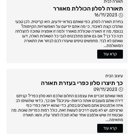
תאורה לבית
תאורה לסלון הכוללת מאוורר
16/11/2023
בחירת תאורה לסלון, כפי שאתם בוודאי יודעים, היא קריטית. לכן טבעי
שתלכו קצת לאיבוד, כי מה אתם יודיעם על האפשרויות הקיימות?
בנוסף, מה זו תאורה שכוללת מאוורר ולמה זו אופציה שזוכה להצלחה
רבה כל כך? אם גם אתם מתלבטים לגבי כל השאלות האלה, דעו
שאתם לא לבד. מחפשים טיפים שיעזרו לכם לבחור את התאורה
המושלמת...
קרא עוד
עיצוב הבית
כך תיצרו סלון כפרי בעזרת תאורה
09/11/2023
מאז שאתם זוכרים את עצמכם החלום שלכם הוא סלון כפרי? קניתם
דירה ואתם מעצבים אותה כראות-עיניכם? אם כך, כדאי שתשימו לב
איזה אלמנטים אתם משלבים בסלון, כדי שהוא ייראה כפרי כפי
שרציתם. יש לא מעט דרכים לעשות זאת, כולל רמות כפריות שונות. מה
שבטוח זה שיש אלמנט אחד שלא תוכלו לוותר עליו, והוא: תאורה
מתאימה....
קרא עוד