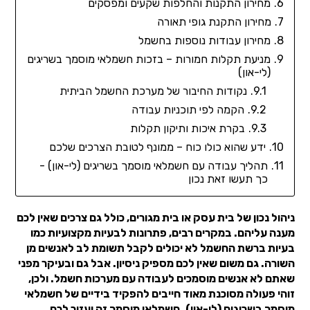
מחירון התקנות והחלפות שקעים ומפסקים
מחירון התקנת גופי תאורה
מחירון עבודות נוספות בחשמל
מניעת תקלות חמורות – בזכות חשמלאי מוסמך בשריגים
(לי-און)
נקודות החיבור של מערכת החשמל הביתית
הקמה לפי תוכניות עבודה
בקרת איכות ותיקון תקלות
ידע שהוא כולו כוח – ממונף לטובת הצרכים שלכם
תהליך עבודה עם חשמלאי מוסמך בשריגים (לי-און) -
כך תעשו זאת נכון
ניהול נכון של בית עסק או בית מגורים, כולל גם צרכים שאין לכם
מענה עליהם. במקרים רבים, פתרונות לבעיות מקצועיות כמו
בעיות ברשת החשמל לא יכולים לקבל תשומת לב לאנשים מן
השורה. גם משום שאין לכם מספיק ניסיון. אבל גם ובעיקר מפני
שאתם לא אנשים מוסמכים לעבודה עם מערכות חשמל. ולכן,
זוהי פעולה מסוכנת מאוד חייבים להפקיד בידיים של חשמלאי
מוסמך בשריגים (לי-און). חשמלאי מוסמך זה יעזור לכם