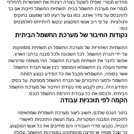
מחדש לגמרי. ואפילו לשקול בצורה רצינית את האפשרות להחליף
לגמרי את מערכת החשמל בבית. תשתיות החשמל חייבות אם כך
להתבסס על סדר וארגון. כמו גם על רעיון לוגי שמעוגן בחוקים
ורגולציות. על פי רוב אנשי המקצוע יבקשו להתייחס לאלמנטים
כמו:
נקודות החיבור של מערכת החשמל הביתית
התשתיות האזוריות של מערכת החשמל הן תשתיות מסופקות
על-ידי חברת החשמל. לכל השכונה ולכל מבנה ברחבי הארץ,
אפשר לחבר את תשתיות מערכת החשמל. זוהי משימה שדורשת
שיתוף פעולה בין החשמלאי המוסמך לבין אנשי חברת החשמל.
אשר בסופה, החשמלאי מקבל את כל המידע בנוגע למתח
החשמלי ולסוגי החיבורים של חברת החשמל מספקת. על בסיס
המידע הזה, ניתן לקבוע מהי נקודת החיבור של מערכת החשמל
הביתית. ולבסס את כל עבודת הזרמת החשמל לנכס.
הקמה לפי תוכניות עבודה
בתוך הנכס שלכם, חשוב ליצור מערכת חשמלית שמתאימה
לתוכניות המבנה המקוריות. בעת הגשת התוכניות לאישורי
הבנייה, נקבעו סדרי העבודה והם מחייבים את כל אנשי המקצוע.
כך שכל סטייה או חריגה מהמתוכנן במערכות החשמל, עלולה