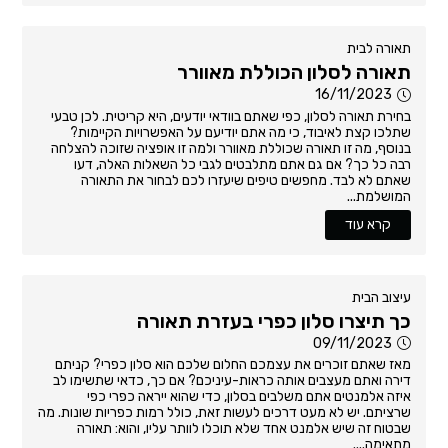
תאורה לבית
תאורה לסלון הכוללת מאוורר
16/11/2023
בחירת תאורה לסלון, כפי שאתם בוודאי יודעים, היא קריטית. לכן טבעי
שתלכו קצת לאיבוד, כי מה אתם יודיעם על האפשרויות הקיימות?
בנוסף, מה זו תאורה שכוללת מאוורר ולמה זו אופציה שזוכה להצלחה
רבה כל כך? אם גם אתם מתלבטים לגבי כל השאלות האלה, דעו
שאתם לא לבד. מחפשים טיפים שיעזרו לכם לבחור את התאורה
המושלמת...
קרא עוד
עיצוב הבית
כך תיצרו סלון כפרי בעזרת תאורה
09/11/2023
מאז שאתם זוכרים את עצמכם החלום שלכם הוא סלון כפרי? קניתם
דירה ואתם מעצבים אותה כראות-עיניכם? אם כך, כדאי שתשימו לב
איזה אלמנטים אתם משלבים בסלון, כדי שהוא ייראה כפרי כפי
שרציתם. יש לא מעט דרכים לעשות זאת, כולל רמות כפריות שונות. מה
שבטוח זה שיש אלמנט אחד שלא תוכלו לוותר עליו, והוא: תאורה
מתאימה....