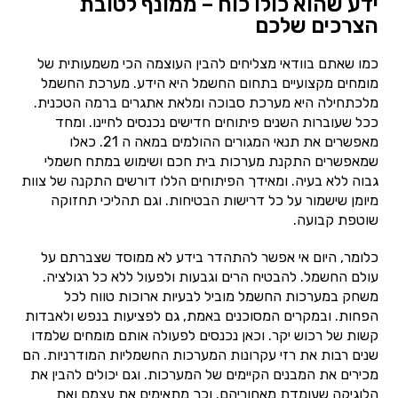
ידע שהוא כולו כוח – ממונף לטובת
הצרכים שלכם
כמו שאתם בוודאי מצליחים להבין העוצמה הכי משמעותית של
מומחים מקצועיים בתחום החשמל היא הידע. מערכת החשמל
מלכתחילה היא מערכת סבוכה ומלאת אתגרים ברמה הטכנית.
ככל שעוברות השנים פיתוחים חדישים נכנסים לחיינו. ומחד
מאפשרים את תנאי המגורים ההולמים במאה ה 21. כאלו
שמאפשרים התקנת מערכות בית חכם ושימוש במתח חשמלי
גבוה ללא בעיה. ומאידך הפיתוחים הללו דורשים התקנה של צוות
מיומן שישמור על כל דרישות הבטיחות. וגם תהליכי תחזוקה
שוטפת קבועה.
כלומר, היום אי אפשר להתהדר בידע לא ממוסד שצברתם על
עולם החשמל. להבטיח הרים וגבעות ולפעול ללא כל רגולציה.
משחק במערכות החשמל מוביל לבעיות ארוכות טווח לכל
הפחות. ובמקרים המסוכנים באמת, גם לפציעות בנפש ולאבדות
קשות של רכוש יקר. וכאן נכנסים לפעולה אותם מומחים שלמדו
שנים רבות את רזי עקרונות המערכות החשמליות המודרניות. הם
מכירים את המבנים הקיימים של המערכות. וגם יכולים להבין את
הלוגיקה שעומדת מאחוריהם. וכך מתאימים את עצמם ואת