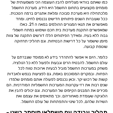
כמו שאתם בוודאי מצליחים להבין העוצמה הכי משמעותית של
מומחים מקצועיים בתחום החשמל היא הידע. מערכת החשמל
מלכתחילה היא מערכת סבוכה ומלאת אתגרים ברמה הטכנית.
ככל שעוברות השנים פיתוחים חדישים נכנסים לחיינו. ומחד
מאפשרים את תנאי המגורים ההולמים במאה ה 21. כאלו
שמאפשרים התקנת מערכות בית חכם ושימוש במתח חשמלי
גבוה ללא בעיה. ומאידך הפיתוחים הללו דורשים התקנה של צוות
מיומן שישמור על כל דרישות הבטיחות. וגם תהליכי תחזוקה
שוטפת קבועה.
כלומר, היום אי אפשר להתהדר בידע לא ממוסד שצברתם על
עולם החשמל. להבטיח הרים וגבעות ולפעול ללא כל רגולציה.
משחק במערכות החשמל מוביל לבעיות ארוכות טווח לכל
הפחות. ובמקרים המסוכנים באמת, גם לפציעות בנפש ולאבדות
קשות של רכוש יקר. וכאן נכנסים לפעולה אותם מומחים שלמדו
שנים רבות את רזי עקרונות המערכות החשמליות המודרניות. הם
מכירים את המבנים הקיימים של המערכות. וגם יכולים להבין את
הלוגיקה שעומדת מאחוריהם. וכך מתאימים את עצמם ואת
השירות שלהם, לכל שינוי והתפתחות של עולם החשמל.
תהליך עבודה עם חשמלאי מוסמך בשני -