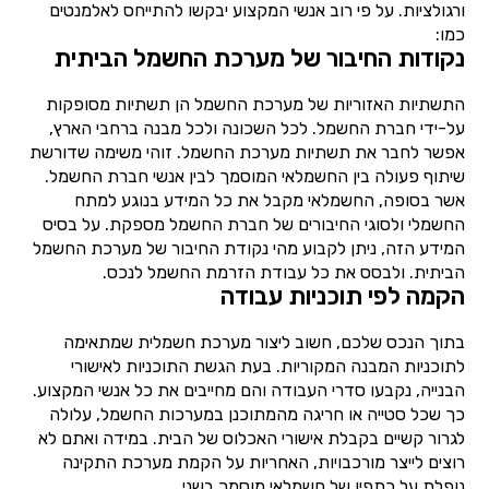
ורגולציות. על פי רוב אנשי המקצוע יבקשו להתייחס לאלמנטים
כמו:
נקודות החיבור של מערכת החשמל הביתית
התשתיות האזוריות של מערכת החשמל הן תשתיות מסופקות
על-ידי חברת החשמל. לכל השכונה ולכל מבנה ברחבי הארץ,
אפשר לחבר את תשתיות מערכת החשמל. זוהי משימה שדורשת
שיתוף פעולה בין החשמלאי המוסמך לבין אנשי חברת החשמל.
אשר בסופה, החשמלאי מקבל את כל המידע בנוגע למתח
החשמלי ולסוגי החיבורים של חברת החשמל מספקת. על בסיס
המידע הזה, ניתן לקבוע מהי נקודת החיבור של מערכת החשמל
הביתית. ולבסס את כל עבודת הזרמת החשמל לנכס.
הקמה לפי תוכניות עבודה
בתוך הנכס שלכם, חשוב ליצור מערכת חשמלית שמתאימה
לתוכניות המבנה המקוריות. בעת הגשת התוכניות לאישורי
הבנייה, נקבעו סדרי העבודה והם מחייבים את כל אנשי המקצוע.
כך שכל סטייה או חריגה מהמתוכנן במערכות החשמל, עלולה
לגרור קשיים בקבלת אישורי האכלוס של הבית. במידה ואתם לא
רוצים לייצר מורכבויות, האחריות על הקמת מערכת התקינה
נופלת על כתפיו של חשמלאי מוסמך בשני.