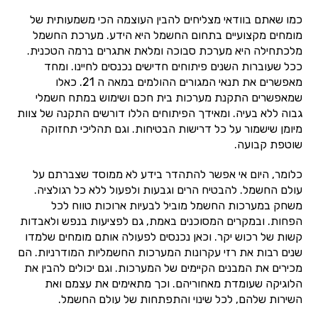
כמו שאתם בוודאי מצליחים להבין העוצמה הכי משמעותית של
מומחים מקצועיים בתחום החשמל היא הידע. מערכת החשמל
מלכתחילה היא מערכת סבוכה ומלאת אתגרים ברמה הטכנית.
ככל שעוברות השנים פיתוחים חדישים נכנסים לחיינו. ומחד
מאפשרים את תנאי המגורים ההולמים במאה ה 21. כאלו
שמאפשרים התקנת מערכות בית חכם ושימוש במתח חשמלי
גבוה ללא בעיה. ומאידך הפיתוחים הללו דורשים התקנה של צוות
מיומן שישמור על כל דרישות הבטיחות. וגם תהליכי תחזוקה
שוטפת קבועה.
כלומר, היום אי אפשר להתהדר בידע לא ממוסד שצברתם על
עולם החשמל. להבטיח הרים וגבעות ולפעול ללא כל רגולציה.
משחק במערכות החשמל מוביל לבעיות ארוכות טווח לכל
הפחות. ובמקרים המסוכנים באמת, גם לפציעות בנפש ולאבדות
קשות של רכוש יקר. וכאן נכנסים לפעולה אותם מומחים שלמדו
שנים רבות את רזי עקרונות המערכות החשמליות המודרניות. הם
מכירים את המבנים הקיימים של המערכות. וגם יכולים להבין את
הלוגיקה שעומדת מאחוריהם. וכך מתאימים את עצמם ואת
השירות שלהם, לכל שינוי והתפתחות של עולם החשמל.