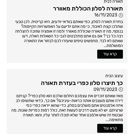
תאורה לבית
תאורה לסלון הכוללת מאוורר
16/11/2023
בחירת תאורה לסלון, כפי שאתם בוודאי יודעים, היא קריטית. לכן טבעי
שתלכו קצת לאיבוד, כי מה אתם יודיעם על האפשרויות הקיימות?
בנוסף, מה זו תאורה שכוללת מאוורר ולמה זו אופציה שזוכה להצלחה
רבה כל כך? אם גם אתם מתלבטים לגבי כל השאלות האלה, דעו
שאתם לא לבד. מחפשים טיפים שיעזרו לכם לבחור את התאורה
המושלמת...
קרא עוד
עיצוב הבית
כך תיצרו סלון כפרי בעזרת תאורה
09/11/2023
מאז שאתם זוכרים את עצמכם החלום שלכם הוא סלון כפרי? קניתם
דירה ואתם מעצבים אותה כראות-עיניכם? אם כך, כדאי שתשימו לב
איזה אלמנטים אתם משלבים בסלון, כדי שהוא ייראה כפרי כפי
שרציתם. יש לא מעט דרכים לעשות זאת, כולל רמות כפריות שונות. מה
שבטוח זה שיש אלמנט אחד שלא תוכלו לוותר עליו, והוא: תאורה
מתאימה....
קרא עוד