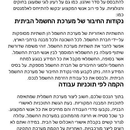
להתבסס על סדר וארגון. כמו גם על רעיון לוגי שמעוגן בחוקים
ורגולציות. על פי רוב אנשי המקצוע יבקשו להתייחס לאלמנטים
כמו:
נקודות החיבור של מערכת החשמל הביתית
התשתיות האזוריות של מערכת החשמל הן תשתיות מסופקות
על-ידי חברת החשמל. לכל השכונה ולכל מבנה ברחבי הארץ,
אפשר לחבר את תשתיות מערכת החשמל. זוהי משימה שדורשת
שיתוף פעולה בין החשמלאי המוסמך לבין אנשי חברת החשמל.
אשר בסופה, החשמלאי מקבל את כל המידע בנוגע למתח
החשמלי ולסוגי החיבורים של חברת החשמל מספקת. על בסיס
המידע הזה, ניתן לקבוע מהי נקודת החיבור של מערכת החשמל
הביתית. ולבסס את כל עבודת הזרמת החשמל לנכס.
הקמה לפי תוכניות עבודה
בתוך הנכס שלכם, חשוב ליצור מערכת חשמלית שמתאימה
לתוכניות המבנה המקוריות. בעת הגשת התוכניות לאישורי
הבנייה, נקבעו סדרי העבודה והם מחייבים את כל אנשי המקצוע.
כך שכל סטייה או חריגה מהמתוכנן במערכות החשמל, עלולה
לגרור קשיים בקבלת אישורי האכלוס של הבית. במידה ואתם לא
רוצים לייצר מורכבויות, האחריות על הקמת מערכת התקינה