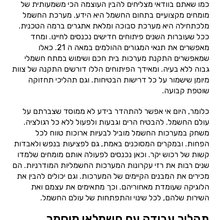
כמו שאתם בוודאי מצליחים להבין העוצמה הכי משמעותית של
מומחים מקצועיים בתחום החשמל היא הידע. מערכת החשמל
מלכתחילה היא מערכת סבוכה ומלאת אתגרים ברמה הטכנית.
ככל שעוברות השנים פיתוחים חדישים נכנסים לחיינו. ומחד
מאפשרים את תנאי המגורים ההולמים במאה ה 21. כאלו
שמאפשרים התקנת מערכות בית חכם ושימוש במתח חשמלי
גבוה ללא בעיה. ומאידך הפיתוחים הללו דורשים התקנה של צוות
מיומן שישמור על כל דרישות הבטיחות. וגם תהליכי תחזוקה
שוטפת קבועה.
כלומר, היום אי אפשר להתהדר בידע לא ממוסד שצברתם על
עולם החשמל. להבטיח הרים וגבעות ולפעול ללא כל רגולציה.
משחק במערכות החשמל מוביל לבעיות ארוכות טווח לכל
הפחות. ובמקרים המסוכנים באמת, גם לפציעות בנפש ולאבדות
קשות של רכוש יקר. וכאן נכנסים לפעולה אותם מומחים שלמדו
שנים רבות את רזי עקרונות המערכות החשמליות המודרניות. הם
מכירים את המבנים הקיימים של המערכות. וגם יכולים להבין את
הלוגיקה שעומדת מאחוריהם. וכך מתאימים את עצמם ואת
השירות שלהם, לכל שינוי והתפתחות של עולם החשמל.
תהליך עבודה עם חשמלאי מוסמך