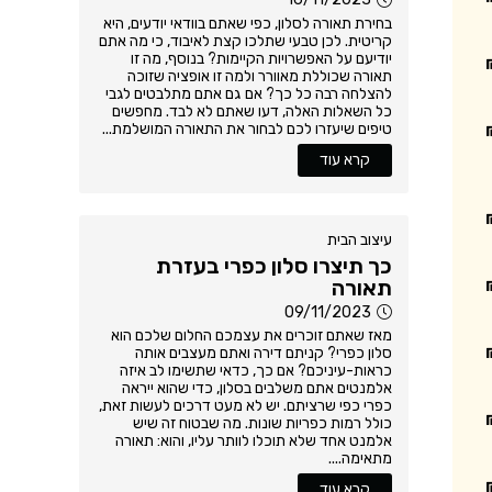
בחירת תאורה לסלון, כפי שאתם בוודאי יודעים, היא
קריטית. לכן טבעי שתלכו קצת לאיבוד, כי מה אתם
יודיעם על האפשרויות הקיימות? בנוסף, מה זו
תאורה שכוללת מאוורר ולמה זו אופציה שזוכה
להצלחה רבה כל כך? אם גם אתם מתלבטים לגבי
כל השאלות האלה, דעו שאתם לא לבד. מחפשים
טיפים שיעזרו לכם לבחור את התאורה המושלמת...
קרא עוד
עיצוב הבית
כך תיצרו סלון כפרי בעזרת
תאורה
09/11/2023
מאז שאתם זוכרים את עצמכם החלום שלכם הוא
סלון כפרי? קניתם דירה ואתם מעצבים אותה
כראות-עיניכם? אם כך, כדאי שתשימו לב איזה
אלמנטים אתם משלבים בסלון, כדי שהוא ייראה
כפרי כפי שרציתם. יש לא מעט דרכים לעשות זאת,
כולל רמות כפריות שונות. מה שבטוח זה שיש
אלמנט אחד שלא תוכלו לוותר עליו, והוא: תאורה
מתאימה....
קרא עוד