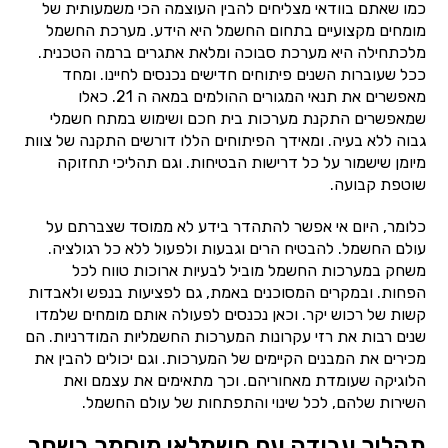
כמו שאתם בוודאי מצליחים להבין העוצמה הכי משמעותית של
מומחים מקצועיים בתחום החשמל היא הידע. מערכת החשמל
מלכתחילה היא מערכת סבוכה ומלאת אתגרים ברמה הטכנית.
ככל שעוברות השנים פיתוחים חדישים נכנסים לחיינו. ומחד
מאפשרים את תנאי המגורים ההולמים במאה ה 21. כאלו
שמאפשרים התקנת מערכות בית חכם ושימוש במתח חשמלי
גבוה ללא בעיה. ומאידך הפיתוחים הללו דורשים התקנה של צוות
מיומן שישמור על כל דרישות הבטיחות. וגם תהליכי תחזוקה
שוטפת קבועה.
כלומר, היום אי אפשר להתהדר בידע לא ממוסד שצברתם על
עולם החשמל. להבטיח הרים וגבעות ולפעול ללא כל רגולציה.
משחק במערכות החשמל מוביל לבעיות ארוכות טווח לכל
הפחות. ובמקרים המסוכנים באמת, גם לפציעות בנפש ולאבדות
קשות של רכוש יקר. וכאן נכנסים לפעולה אותם מומחים שלמדו
שנים רבות את רזי עקרונות המערכות החשמליות המודרניות. הם
מכירים את המבנים הקיימים של המערכות. וגם יכולים להבין את
הלוגיקה שעומדת מאחוריהם. וכך מתאימים את עצמם ואת
השירות שלהם, לכל שינוי והתפתחות של עולם החשמל.
תהליך עבודה עם חשמלאי מוסמך בשחר