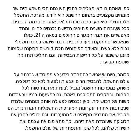
כמו שאתם בוודאי מצליחים להבין העוצמה הכי משמעותית של
מומחים מקצועיים בתחום החשמל היא הידע. מערכת החשמל
מלכתחילה היא מערכת סבוכה ומלאת אתגרים ברמה הטכנית.
ככל שעוברות השנים פיתוחים חדישים נכנסים לחיינו. ומחד
מאפשרים את תנאי המגורים ההולמים במאה ה 21. כאלו
שמאפשרים התקנת מערכות בית חכם ושימוש במתח חשמלי
גבוה ללא בעיה. ומאידך הפיתוחים הללו דורשים התקנה של צוות
מיומן שישמור על כל דרישות הבטיחות. וגם תהליכי תחזוקה
שוטפת קבועה.
כלומר, היום אי אפשר להתהדר בידע לא ממוסד שצברתם על
עולם החשמל. להבטיח הרים וגבעות ולפעול ללא כל רגולציה.
משחק במערכות החשמל מוביל לבעיות ארוכות טווח לכל
הפחות. ובמקרים המסוכנים באמת, גם לפציעות בנפש ולאבדות
קשות של רכוש יקר. וכאן נכנסים לפעולה אותם מומחים שלמדו
שנים רבות את רזי עקרונות המערכות החשמליות המודרניות. הם
מכירים את המבנים הקיימים של המערכות. וגם יכולים להבין את
הלוגיקה שעומדת מאחוריהם. וכך מתאימים את עצמם ואת
השירות שלהם, לכל שינוי והתפתחות של עולם החשמל.