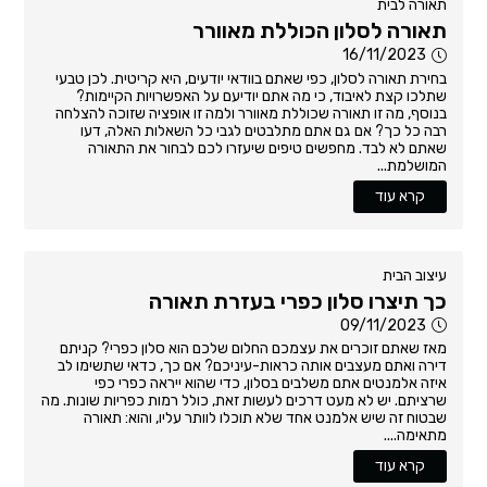
תאורה לבית
תאורה לסלון הכוללת מאוורר
16/11/2023
בחירת תאורה לסלון, כפי שאתם בוודאי יודעים, היא קריטית. לכן טבעי
שתלכו קצת לאיבוד, כי מה אתם יודיעם על האפשרויות הקיימות?
בנוסף, מה זו תאורה שכוללת מאוורר ולמה זו אופציה שזוכה להצלחה
רבה כל כך? אם גם אתם מתלבטים לגבי כל השאלות האלה, דעו
שאתם לא לבד. מחפשים טיפים שיעזרו לכם לבחור את התאורה
המושלמת...
קרא עוד
עיצוב הבית
כך תיצרו סלון כפרי בעזרת תאורה
09/11/2023
מאז שאתם זוכרים את עצמכם החלום שלכם הוא סלון כפרי? קניתם
דירה ואתם מעצבים אותה כראות-עיניכם? אם כך, כדאי שתשימו לב
איזה אלמנטים אתם משלבים בסלון, כדי שהוא ייראה כפרי כפי
שרציתם. יש לא מעט דרכים לעשות זאת, כולל רמות כפריות שונות. מה
שבטוח זה שיש אלמנט אחד שלא תוכלו לוותר עליו, והוא: תאורה
מתאימה....
קרא עוד