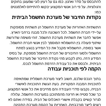
להתבסס על סדר וארגון. כמו גם על רעיון לוגי שמעוגן בחוקים
ורגולציות. על פי רוב אנשי המקצוע יבקשו להתייחס לאלמנטים
כמו:
נקודות החיבור של מערכת החשמל הביתית
התשתיות האזוריות של מערכת החשמל הן תשתיות מסופקות
על-ידי חברת החשמל. לכל השכונה ולכל מבנה ברחבי הארץ,
אפשר לחבר את תשתיות מערכת החשמל. זוהי משימה שדורשת
שיתוף פעולה בין החשמלאי המוסמך לבין אנשי חברת החשמל.
אשר בסופה, החשמלאי מקבל את כל המידע בנוגע למתח
החשמלי ולסוגי החיבורים של חברת החשמל מספקת. על בסיס
המידע הזה, ניתן לקבוע מהי נקודת החיבור של מערכת החשמל
הביתית. ולבסס את כל עבודת הזרמת החשמל לנכס.
הקמה לפי תוכניות עבודה
בתוך הנכס שלכם, חשוב ליצור מערכת חשמלית שמתאימה
לתוכניות המבנה המקוריות. בעת הגשת התוכניות לאישורי
הבנייה, נקבעו סדרי העבודה והם מחייבים את כל אנשי המקצוע.
כך שכל סטייה או חריגה מהמתוכנן במערכות החשמל, עלולה
לגרור קשיים בקבלת אישורי האכלוס של הבית. במידה ואתם לא
רוצים לייצר מורכבויות, האחריות על הקמת מערכת התקינה