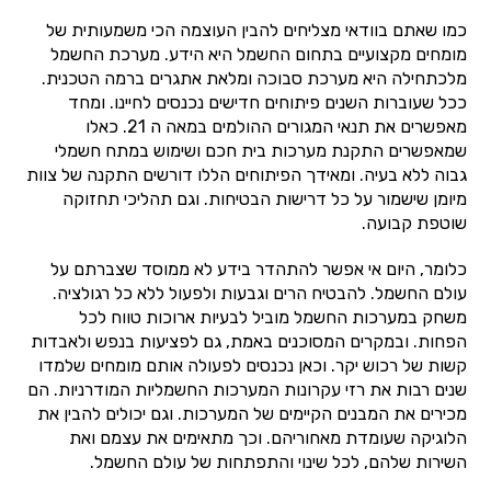
כמו שאתם בוודאי מצליחים להבין העוצמה הכי משמעותית של
מומחים מקצועיים בתחום החשמל היא הידע. מערכת החשמל
מלכתחילה היא מערכת סבוכה ומלאת אתגרים ברמה הטכנית.
ככל שעוברות השנים פיתוחים חדישים נכנסים לחיינו. ומחד
מאפשרים את תנאי המגורים ההולמים במאה ה 21. כאלו
שמאפשרים התקנת מערכות בית חכם ושימוש במתח חשמלי
גבוה ללא בעיה. ומאידך הפיתוחים הללו דורשים התקנה של צוות
מיומן שישמור על כל דרישות הבטיחות. וגם תהליכי תחזוקה
שוטפת קבועה.
כלומר, היום אי אפשר להתהדר בידע לא ממוסד שצברתם על
עולם החשמל. להבטיח הרים וגבעות ולפעול ללא כל רגולציה.
משחק במערכות החשמל מוביל לבעיות ארוכות טווח לכל
הפחות. ובמקרים המסוכנים באמת, גם לפציעות בנפש ולאבדות
קשות של רכוש יקר. וכאן נכנסים לפעולה אותם מומחים שלמדו
שנים רבות את רזי עקרונות המערכות החשמליות המודרניות. הם
מכירים את המבנים הקיימים של המערכות. וגם יכולים להבין את
הלוגיקה שעומדת מאחוריהם. וכך מתאימים את עצמם ואת
השירות שלהם, לכל שינוי והתפתחות של עולם החשמל.