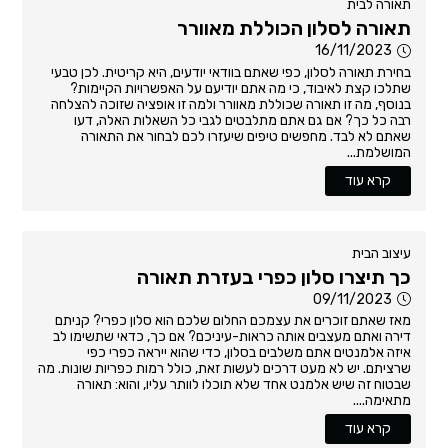
תאורה לבית
תאורה לסלון הכוללת מאוורר
16/11/2023
בחירת תאורה לסלון, כפי שאתם בוודאי יודעים, היא קריטית. לכן טבעי
שתלכו קצת לאיבוד, כי מה אתם יודיעם על האפשרויות הקיימות?
בנוסף, מה זו תאורה שכוללת מאוורר ולמה זו אופציה שזוכה להצלחה
רבה כל כך? אם גם אתם מתלבטים לגבי כל השאלות האלה, דעו
שאתם לא לבד. מחפשים טיפים שיעזרו לכם לבחור את התאורה
המושלמת...
קרא עוד
עיצוב הבית
כך תיצרו סלון כפרי בעזרת תאורה
09/11/2023
מאז שאתם זוכרים את עצמכם החלום שלכם הוא סלון כפרי? קניתם
דירה ואתם מעצבים אותה כראות-עיניכם? אם כך, כדאי שתשימו לב
איזה אלמנטים אתם משלבים בסלון, כדי שהוא ייראה כפרי כפי
שרציתם. יש לא מעט דרכים לעשות זאת, כולל רמות כפריות שונות. מה
שבטוח זה שיש אלמנט אחד שלא תוכלו לוותר עליו, והוא: תאורה
מתאימה....
קרא עוד