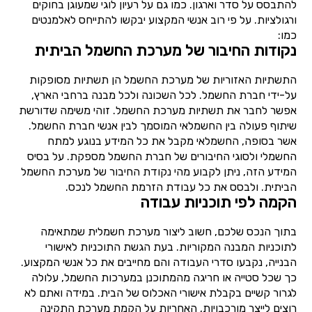
להתבסס על סדר וארגון. כמו גם על רעיון לוגי שמעוגן בחוקים
ורגולציות. על פי רוב אנשי המקצוע יבקשו להתייחס לאלמנטים
כמו:
נקודות החיבור של מערכת החשמל הביתית
התשתיות האזוריות של מערכת החשמל הן תשתיות מסופקות
על-ידי חברת החשמל. לכל השכונה ולכל מבנה ברחבי הארץ,
אפשר לחבר את תשתיות מערכת החשמל. זוהי משימה שדורשת
שיתוף פעולה בין החשמלאי המוסמך לבין אנשי חברת החשמל.
אשר בסופה, החשמלאי מקבל את כל המידע בנוגע למתח
החשמלי ולסוגי החיבורים של חברת החשמל מספקת. על בסיס
המידע הזה, ניתן לקבוע מהי נקודת החיבור של מערכת החשמל
הביתית. ולבסס את כל עבודת הזרמת החשמל לנכס.
הקמה לפי תוכניות עבודה
בתוך הנכס שלכם, חשוב ליצור מערכת חשמלית שמתאימה
לתוכניות המבנה המקוריות. בעת הגשת התוכניות לאישורי
הבנייה, נקבעו סדרי העבודה והם מחייבים את כל אנשי המקצוע.
כך שכל סטייה או חריגה מהמתוכנן במערכות החשמל, עלולה
לגרור קשיים בקבלת אישורי האכלוס של הבית. במידה ואתם לא
רוצים לייצר מורכבויות, האחריות על הקמת מערכת התקינה