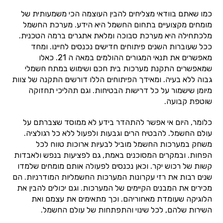
כמו שאתם בוודאי מצליחים להבין העוצמה הכי משמעותית של
מומחים מקצועיים בתחום החשמל היא הידע. מערכת החשמל
מלכתחילה היא מערכת סבוכה ומלאת אתגרים ברמה הטכנית.
ככל שעוברות השנים פיתוחים חדישים נכנסים לחיינו. ומחד
מאפשרים את תנאי המגורים ההולמים במאה ה 21. כאלו
שמאפשרים התקנת מערכות בית חכם ושימוש במתח חשמלי
גבוה ללא בעיה. ומאידך הפיתוחים הללו דורשים התקנה של צוות
מיומן שישמור על כל דרישות הבטיחות. וגם תהליכי תחזוקה
שוטפת קבועה.
כלומר, היום אי אפשר להתהדר בידע לא ממוסד שצברתם על
עולם החשמל. להבטיח הרים וגבעות ולפעול ללא כל רגולציה.
משחק במערכות החשמל מוביל לבעיות ארוכות טווח לכל
הפחות. ובמקרים המסוכנים באמת, גם לפציעות בנפש ולאבדות
קשות של רכוש יקר. וכאן נכנסים לפעולה אותם מומחים שלמדו
שנים רבות את רזי עקרונות המערכות החשמליות המודרניות. הם
מכירים את המבנים הקיימים של המערכות. וגם יכולים להבין את
הלוגיקה שעומדת מאחוריהם. וכך מתאימים את עצמם ואת
השירות שלהם, לכל שינוי והתפתחות של עולם החשמל.