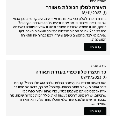
תאורה לבית
תאורה לסלון הכוללת מאוורר
16/11/2023
בחירת תאורה לסלון, כפי שאתם בוודאי יודעים, היא קריטית. לכן טבעי
שתלכו קצת לאיבוד, כי מה אתם יודיעם על האפשרויות הקיימות?
בנוסף, מה זו תאורה שכוללת מאוורר ולמה זו אופציה שזוכה להצלחה
רבה כל כך? אם גם אתם מתלבטים לגבי כל השאלות האלה, דעו
שאתם לא לבד. מחפשים טיפים שיעזרו לכם לבחור את התאורה
המושלמת...
קרא עוד
עיצוב הבית
כך תיצרו סלון כפרי בעזרת תאורה
09/11/2023
מאז שאתם זוכרים את עצמכם החלום שלכם הוא סלון כפרי? קניתם
דירה ואתם מעצבים אותה כראות-עיניכם? אם כך, כדאי שתשימו לב
איזה אלמנטים אתם משלבים בסלון, כדי שהוא ייראה כפרי כפי
שרציתם. יש לא מעט דרכים לעשות זאת, כולל רמות כפריות שונות. מה
שבטוח זה שיש אלמנט אחד שלא תוכלו לוותר עליו, והוא: תאורה
מתאימה....
קרא עוד