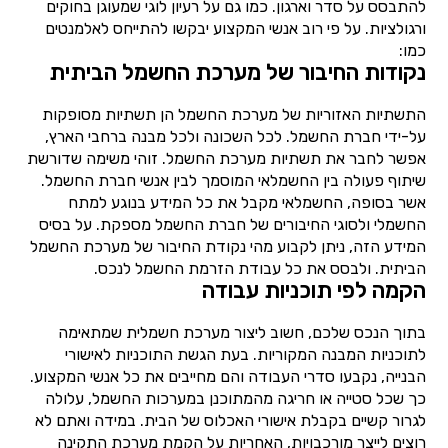
להתבסס על סדר וארגון. כמו גם על רעיון לוגי שמעוגן בחוקים
ורגולציות. על פי רוב אנשי המקצוע יבקשו להתייחס לאלמנטים
כמו:
נקודות החיבור של מערכת החשמל הביתית
התשתיות האזוריות של מערכת החשמל הן תשתיות מסופקות
על-ידי חברת החשמל. לכל השכונה ולכל מבנה ברחבי הארץ,
אפשר לחבר את תשתיות מערכת החשמל. זוהי משימה שדורשת
שיתוף פעולה בין החשמלאי המוסמך לבין אנשי חברת החשמל.
אשר בסופה, החשמלאי מקבל את כל המידע בנוגע למתח
החשמלי ולסוגי החיבורים של חברת החשמל מספקת. על בסיס
המידע הזה, ניתן לקבוע מהי נקודת החיבור של מערכת החשמל
הביתית. ולבסס את כל עבודת הזרמת החשמל לנכס.
הקמה לפי תוכניות עבודה
בתוך הנכס שלכם, חשוב ליצור מערכת חשמלית שמתאימה
לתוכניות המבנה המקוריות. בעת הגשת התוכניות לאישורי
הבנייה, נקבעו סדרי העבודה והם מחייבים את כל אנשי המקצוע.
כך שכל סטייה או חריגה מהמתוכנן במערכות החשמל, עלולה
לגרור קשיים בקבלת אישורי האכלוס של הבית. במידה ואתם לא
רוצים לייצר מורכבויות, האחריות על הקמת מערכת התקינה