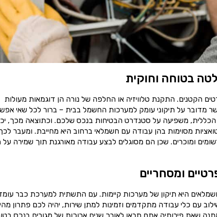
טה בטוחה וחוקית
ים הקטנים. התקנת טלוויזיה או החלפה של נורה הן דוגמאות מעולות
ר מדובר על תיקוני עומק למערכות החשמל בבית – ברור לכל שאי אפש
הכללית, משפיעה על סטנדרט הבטיחות בנכס שלכם. וכתוצאה מכך, יכו
טואציות מסוימות בהן עבודה עם חשמלאי ברחוב היא מחייבת. ומעבר לכך
ומים ומוכרים. שכן הם מסוגלים לבצע עבודה מאורגנת תוך שמירה על ת
רטיים ומסחריים
שמלאים היא תיקון של מערכות קיימות. עם התשתית למערכת כבר עומד
וב עם כלי עבודה מתקדמים וזמינות למתן שירות, יהיה לכם פתרון מהי
תנה שאת פירותיה אתם תראו לאורך שנים ארוכות של מגורים בנכס בטוח