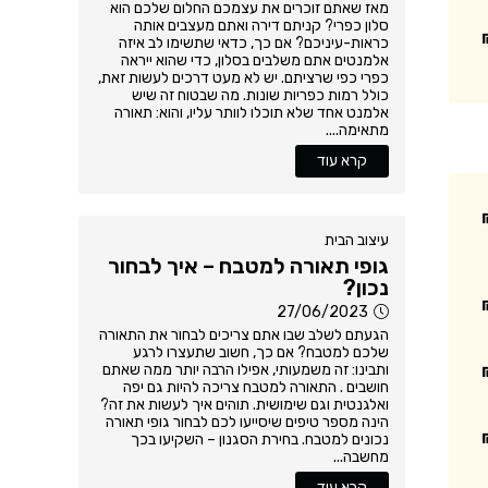
מאז שאתם זוכרים את עצמכם החלום שלכם הוא
סלון כפרי? קניתם דירה ואתם מעצבים אותה
כראות-עיניכם? אם כך, כדאי שתשימו לב איזה
אלמנטים אתם משלבים בסלון, כדי שהוא ייראה
כפרי כפי שרציתם. יש לא מעט דרכים לעשות זאת,
כולל רמות כפריות שונות. מה שבטוח זה שיש
אלמנט אחד שלא תוכלו לוותר עליו, והוא: תאורה
מתאימה....
קרא עוד
עיצוב הבית
גופי תאורה למטבח – איך לבחור
נכון?
27/06/2023
הגעתם לשלב שבו אתם צריכים לבחור את התאורה
שלכם למטבח? אם כך, חשוב שתעצרו לרגע
ותבינו: זה משמעותי, אפילו הרבה יותר ממה שאתם
חושבים . התאורה למטבח צריכה להיות גם יפה
ואלגנטית וגם שימושית. תוהים איך לעשות את זה?
הינה מספר טיפים שיסייעו לכם לבחור גופי תאורה
נכונים למטבח. בחירת הסגנון – השקיעו בכך
מחשבה...
קרא עוד