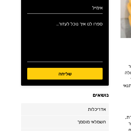
ר
לה
נאי
נושאים
אדריכלות
ת,
חשמלאי מוסמך
ר
.