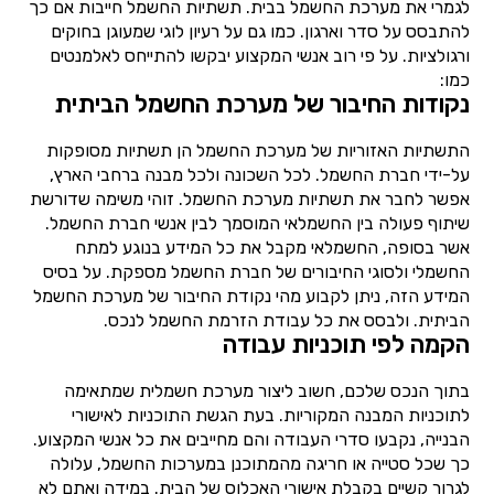
לגמרי את מערכת החשמל בבית. תשתיות החשמל חייבות אם כך
להתבסס על סדר וארגון. כמו גם על רעיון לוגי שמעוגן בחוקים
ורגולציות. על פי רוב אנשי המקצוע יבקשו להתייחס לאלמנטים
כמו:
נקודות החיבור של מערכת החשמל הביתית
התשתיות האזוריות של מערכת החשמל הן תשתיות מסופקות
על-ידי חברת החשמל. לכל השכונה ולכל מבנה ברחבי הארץ,
אפשר לחבר את תשתיות מערכת החשמל. זוהי משימה שדורשת
שיתוף פעולה בין החשמלאי המוסמך לבין אנשי חברת החשמל.
אשר בסופה, החשמלאי מקבל את כל המידע בנוגע למתח
החשמלי ולסוגי החיבורים של חברת החשמל מספקת. על בסיס
המידע הזה, ניתן לקבוע מהי נקודת החיבור של מערכת החשמל
הביתית. ולבסס את כל עבודת הזרמת החשמל לנכס.
הקמה לפי תוכניות עבודה
בתוך הנכס שלכם, חשוב ליצור מערכת חשמלית שמתאימה
לתוכניות המבנה המקוריות. בעת הגשת התוכניות לאישורי
הבנייה, נקבעו סדרי העבודה והם מחייבים את כל אנשי המקצוע.
כך שכל סטייה או חריגה מהמתוכנן במערכות החשמל, עלולה
לגרור קשיים בקבלת אישורי האכלוס של הבית. במידה ואתם לא