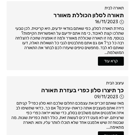
תאורה לבית
תאורה לסלון הכוללת מאוורר
16/11/2023
בחירת תאורה לסלון, כפי שאתם בוודאי יודעים, היא קריטית. לכן טבעי
שתלכו קצת לאיבוד, כי מה אתם יודיעם על האפשרויות הקיימות?
בנוסף, מה זו תאורה שכוללת מאוורר ולמה זו אופציה שזוכה להצלחה
רבה כל כך? אם גם אתם מתלבטים לגבי כל השאלות האלה, דעו
שאתם לא לבד. מחפשים טיפים שיעזרו לכם לבחור את התאורה
המושלמת...
קרא עוד
עיצוב הבית
כך תיצרו סלון כפרי בעזרת תאורה
09/11/2023
מאז שאתם זוכרים את עצמכם החלום שלכם הוא סלון כפרי? קניתם
דירה ואתם מעצבים אותה כראות-עיניכם? אם כך, כדאי שתשימו לב
איזה אלמנטים אתם משלבים בסלון, כדי שהוא ייראה כפרי כפי
שרציתם. יש לא מעט דרכים לעשות זאת, כולל רמות כפריות שונות. מה
שבטוח זה שיש אלמנט אחד שלא תוכלו לוותר עליו, והוא: תאורה
מתאימה....