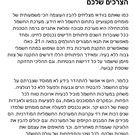
הצרכים שלכם
כמו שאתם בוודאי מצליחים להבין העוצמה הכי משמעותית של
מומחים מקצועיים בתחום החשמל היא הידע. מערכת החשמל
מלכתחילה היא מערכת סבוכה ומלאת אתגרים ברמה הטכנית.
ככל שעוברות השנים פיתוחים חדישים נכנסים לחיינו. ומחד
מאפשרים את תנאי המגורים ההולמים במאה ה 21. כאלו
שמאפשרים התקנת מערכות בית חכם ושימוש במתח חשמלי
גבוה ללא בעיה. ומאידך הפיתוחים הללו דורשים התקנה של צוות
מיומן שישמור על כל דרישות הבטיחות. וגם תהליכי תחזוקה
שוטפת קבועה.
כלומר, היום אי אפשר להתהדר בידע לא ממוסד שצברתם על
עולם החשמל. להבטיח הרים וגבעות ולפעול ללא כל רגולציה.
משחק במערכות החשמל מוביל לבעיות ארוכות טווח לכל
הפחות. ובמקרים המסוכנים באמת, גם לפציעות בנפש ולאבדות
קשות של רכוש יקר. וכאן נכנסים לפעולה אותם מומחים שלמדו
שנים רבות את רזי עקרונות המערכות החשמליות המודרניות. הם
מכירים את המבנים הקיימים של המערכות. וגם יכולים להבין את
הלוגיקה שעומדת מאחוריהם. וכך מתאימים את עצמם ואת
השירות שלהם, לכל שינוי והתפתחות של עולם החשמל.