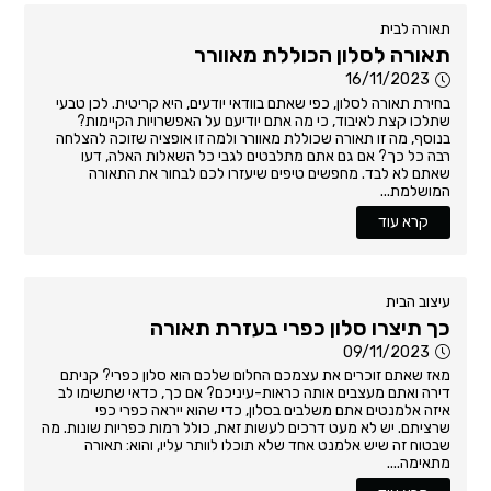
תאורה לבית
תאורה לסלון הכוללת מאוורר
16/11/2023
בחירת תאורה לסלון, כפי שאתם בוודאי יודעים, היא קריטית. לכן טבעי
שתלכו קצת לאיבוד, כי מה אתם יודיעם על האפשרויות הקיימות?
בנוסף, מה זו תאורה שכוללת מאוורר ולמה זו אופציה שזוכה להצלחה
רבה כל כך? אם גם אתם מתלבטים לגבי כל השאלות האלה, דעו
שאתם לא לבד. מחפשים טיפים שיעזרו לכם לבחור את התאורה
המושלמת...
קרא עוד
עיצוב הבית
כך תיצרו סלון כפרי בעזרת תאורה
09/11/2023
מאז שאתם זוכרים את עצמכם החלום שלכם הוא סלון כפרי? קניתם
דירה ואתם מעצבים אותה כראות-עיניכם? אם כך, כדאי שתשימו לב
איזה אלמנטים אתם משלבים בסלון, כדי שהוא ייראה כפרי כפי
שרציתם. יש לא מעט דרכים לעשות זאת, כולל רמות כפריות שונות. מה
שבטוח זה שיש אלמנט אחד שלא תוכלו לוותר עליו, והוא: תאורה
מתאימה....