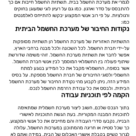
לגמרי את מערכת החשמל בבית. תשתיות החשמל חייבות אם כך
להתבסס על סדר וארגון. כמו גם על רעיון לוגי שמעוגן בחוקים
ורגולציות. על פי רוב אנשי המקצוע יבקשו להתייחס לאלמנטים
כמו:
נקודות החיבור של מערכת החשמל הביתית
התשתיות האזוריות של מערכת החשמל הן תשתיות מסופקות
על-ידי חברת החשמל. לכל השכונה ולכל מבנה ברחבי הארץ,
אפשר לחבר את תשתיות מערכת החשמל. זוהי משימה שדורשת
שיתוף פעולה בין החשמלאי המוסמך לבין אנשי חברת החשמל.
אשר בסופה, החשמלאי מקבל את כל המידע בנוגע למתח
החשמלי ולסוגי החיבורים של חברת החשמל מספקת. על בסיס
המידע הזה, ניתן לקבוע מהי נקודת החיבור של מערכת החשמל
הביתית. ולבסס את כל עבודת הזרמת החשמל לנכס.
הקמה לפי תוכניות עבודה
בתוך הנכס שלכם, חשוב ליצור מערכת חשמלית שמתאימה
לתוכניות המבנה המקוריות. בעת הגשת התוכניות לאישורי
הבנייה, נקבעו סדרי העבודה והם מחייבים את כל אנשי המקצוע.
כך שכל סטייה או חריגה מהמתוכנן במערכות החשמל, עלולה
לגרור קשיים בקבלת אישורי האכלוס של הבית. במידה ואתם לא