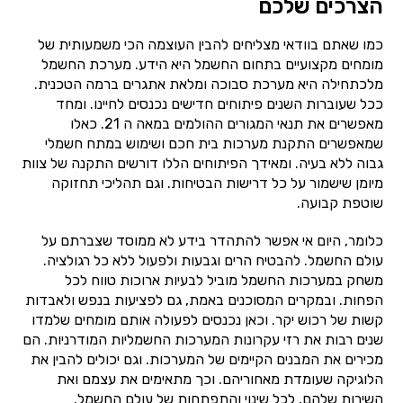
הצרכים שלכם
כמו שאתם בוודאי מצליחים להבין העוצמה הכי משמעותית של
מומחים מקצועיים בתחום החשמל היא הידע. מערכת החשמל
מלכתחילה היא מערכת סבוכה ומלאת אתגרים ברמה הטכנית.
ככל שעוברות השנים פיתוחים חדישים נכנסים לחיינו. ומחד
מאפשרים את תנאי המגורים ההולמים במאה ה 21. כאלו
שמאפשרים התקנת מערכות בית חכם ושימוש במתח חשמלי
גבוה ללא בעיה. ומאידך הפיתוחים הללו דורשים התקנה של צוות
מיומן שישמור על כל דרישות הבטיחות. וגם תהליכי תחזוקה
שוטפת קבועה.
כלומר, היום אי אפשר להתהדר בידע לא ממוסד שצברתם על
עולם החשמל. להבטיח הרים וגבעות ולפעול ללא כל רגולציה.
משחק במערכות החשמל מוביל לבעיות ארוכות טווח לכל
הפחות. ובמקרים המסוכנים באמת, גם לפציעות בנפש ולאבדות
קשות של רכוש יקר. וכאן נכנסים לפעולה אותם מומחים שלמדו
שנים רבות את רזי עקרונות המערכות החשמליות המודרניות. הם
מכירים את המבנים הקיימים של המערכות. וגם יכולים להבין את
הלוגיקה שעומדת מאחוריהם. וכך מתאימים את עצמם ואת
השירות שלהם, לכל שינוי והתפתחות של עולם החשמל.