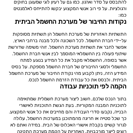
להתבסס על סדר וארגון. כמו גם על רעיון לוגי שמעוגן בחוקים
ורגולציות. על פי רוב אנשי המקצוע יבקשו להתייחס לאלמנטים
כמו:
נקודות החיבור של מערכת החשמל הביתית
התשתיות האזוריות של מערכת החשמל הן תשתיות מסופקות
על-ידי חברת החשמל. לכל השכונה ולכל מבנה ברחבי הארץ,
אפשר לחבר את תשתיות מערכת החשמל. זוהי משימה שדורשת
שיתוף פעולה בין החשמלאי המוסמך לבין אנשי חברת החשמל.
אשר בסופה, החשמלאי מקבל את כל המידע בנוגע למתח
החשמלי ולסוגי החיבורים של חברת החשמל מספקת. על בסיס
המידע הזה, ניתן לקבוע מהי נקודת החיבור של מערכת החשמל
הביתית. ולבסס את כל עבודת הזרמת החשמל לנכס.
הקמה לפי תוכניות עבודה
בתוך הנכס שלכם, חשוב ליצור מערכת חשמלית שמתאימה
לתוכניות המבנה המקוריות. בעת הגשת התוכניות לאישורי
הבנייה, נקבעו סדרי העבודה והם מחייבים את כל אנשי המקצוע.
כך שכל סטייה או חריגה מהמתוכנן במערכות החשמל, עלולה
לגרור קשיים בקבלת אישורי האכלוס של הבית. במידה ואתם לא
רוצים לייצר מורכבויות, האחריות על הקמת מערכת התקינה