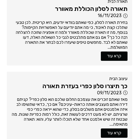
תאורה לבית
תאורה לסלון הכוללת מאוורר
16/11/2023
בחירת תאורה לסלון, כפי שאתם בוודאי יודעים, היא קריטית. לכן טבעי
שתלכו קצת לאיבוד, כי מה אתם יודיעם על האפשרויות הקיימות?
בנוסף, מה זו תאורה שכוללת מאוורר ולמה זו אופציה שזוכה להצלחה
רבה כל כך? אם גם אתם מתלבטים לגבי כל השאלות האלה, דעו
שאתם לא לבד. מחפשים טיפים שיעזרו לכם לבחור את התאורה
המושלמת...
קרא עוד
עיצוב הבית
כך תיצרו סלון כפרי בעזרת תאורה
09/11/2023
מאז שאתם זוכרים את עצמכם החלום שלכם הוא סלון כפרי? קניתם
דירה ואתם מעצבים אותה כראות-עיניכם? אם כך, כדאי שתשימו לב
איזה אלמנטים אתם משלבים בסלון, כדי שהוא ייראה כפרי כפי
שרציתם. יש לא מעט דרכים לעשות זאת, כולל רמות כפריות שונות. מה
שבטוח זה שיש אלמנט אחד שלא תוכלו לוותר עליו, והוא: תאורה
מתאימה....
קרא עוד