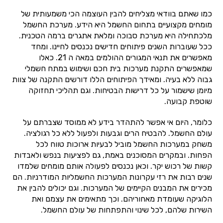
כמו שאתם בוודאי מצליחים להבין העוצמה הכי משמעותית של
מומחים מקצועיים בתחום החשמל היא הידע. מערכת החשמל
מלכתחילה היא מערכת סבוכה ומלאת אתגרים ברמה הטכנית.
ככל שעוברות השנים פיתוחים חדישים נכנסים לחיינו. ומחד
מאפשרים את תנאי המגורים ההולמים במאה ה 21. כאלו
שמאפשרים התקנת מערכות בית חכם ושימוש במתח חשמלי
גבוה ללא בעיה. ומאידך הפיתוחים הללו דורשים התקנה של צוות
מיומן שישמור על כל דרישות הבטיחות. וגם תהליכי תחזוקה
שוטפת קבועה.
כלומר, היום אי אפשר להתהדר בידע לא ממוסד שצברתם על
עולם החשמל. להבטיח הרים וגבעות ולפעול ללא כל רגולציה.
משחק במערכות החשמל מוביל לבעיות ארוכות טווח לכל
הפחות. ובמקרים המסוכנים באמת, גם לפציעות בנפש ולאבדות
קשות של רכוש יקר. וכאן נכנסים לפעולה אותם מומחים שלמדו
שנים רבות את רזי עקרונות המערכות החשמליות המודרניות. הם
מכירים את המבנים הקיימים של המערכות. וגם יכולים להבין את
הלוגיקה שעומדת מאחוריהם. וכך מתאימים את עצמם ואת
השירות שלהם, לכל שינוי והתפתחות של עולם החשמל.