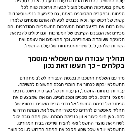
עולם החשמל. להבטיח הרים וגבעות ולפעול ללא כל רגולציה.
משחק במערכות החשמל מוביל לבעיות ארוכות טווח לכל
הפחות. ובמקרים המסוכנים באמת, גם לפציעות בנפש ולאבדות
קשות של רכוש יקר. וכאן נכנסים לפעולה אותם מומחים שלמדו
שנים רבות את רזי עקרונות המערכות החשמליות המודרניות. הם
מכירים את המבנים הקיימים של המערכות. וגם יכולים להבין את
הלוגיקה שעומדת מאחוריהם. וכך מתאימים את עצמם ואת
השירות שלהם, לכל שינוי והתפתחות של עולם החשמל.
תהליך עבודה עם חשמלאי מוסמך
בקלחים - כך תעשו זאת נכון
מיד עם השלמת התוכניות נכנסת העבודה לשלב מתקדם
החשמלאי יבקש לבחור את חומרי הגלם החשובים למשימה.
עבודות בתחום החשמל, הן עבודות של מערכות חיווט, נתבים
ומפצלי זרמים. כלים טכניים וטכנולוגיים, הם אלו שמבצעים את
הניתוב של זרימת החשמל אל חדרי הבית השונים. ובסופו של
תהליך מאפשרים להזרים למכשירי החשמל את המתח הדרוש
להם. כאן חיוני ליצור איזון בזרימת המתח. שכן מתח גובה יכול
לשרוף את מוצרי החשמל ואף להצית שריפה בבית המגורים.
החשמלאי יוודא שכל שקע מקבל את המתח הדרוש לו. וכל מוצר