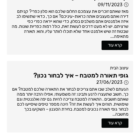
09/11/2023
מאז שאתם זוכרים את עצמכם החלום שלכם הוא סלון כפרי? קניתם
דירה ואתם מעצבים אותה כראות-עיניכם? אם כך, כדאי שתשימו לב
איזה אלמנטים אתם משלבים בסלון, כדי שהוא ייראה כפרי כפי
שרציתם. יש לא מעט דרכים לעשות זאת, כולל רמות כפריות שונות. מה
שבטוח זה שיש אלמנט אחד שלא תוכלו לוותר עליו, והוא: תאורה
מתאימה....
קרא עוד
עיצוב הבית
גופי תאורה למטבח – איך לבחור נכון?
27/06/2023
הגעתם לשלב שבו אתם צריכים לבחור את התאורה שלכם למטבח? אם
כך, חשוב שתעצרו לרגע ותבינו: זה משמעותי, אפילו הרבה יותר ממה
שאתם חושבים . התאורה למטבח צריכה להיות גם יפה ואלגנטית וגם
שימושית. תוהים איך לעשות את זה? הינה מספר טיפים שיסייעו לכם
לבחור גופי תאורה נכונים למטבח. בחירת הסגנון – השקיעו בכך
מחשבה...
קרא עוד