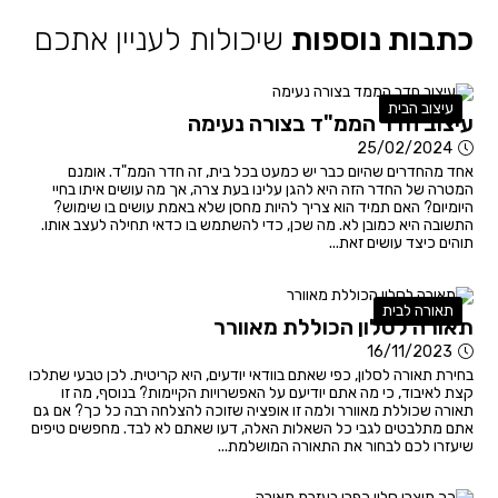
כתבות נוספות
שיכולות לעניין אתכם
עיצוב הבית
עיצוב חדר הממ"ד בצורה נעימה
25/02/2024
אחד מהחדרים שהיום כבר יש כמעט בכל בית, זה חדר הממ"ד. אומנם
המטרה של החדר הזה היא להגן עלינו בעת צרה, אך מה עושים איתו בחיי
היומיום? האם תמיד הוא צריך להיות מחסן שלא באמת עושים בו שימוש?
התשובה היא כמובן לא. מה שכן, כדי להשתמש בו כדאי תחילה לעצב אותו.
תוהים כיצד עושים זאת...
תאורה לבית
תאורה לסלון הכוללת מאוורר
16/11/2023
בחירת תאורה לסלון, כפי שאתם בוודאי יודעים, היא קריטית. לכן טבעי שתלכו
קצת לאיבוד, כי מה אתם יודיעם על האפשרויות הקיימות? בנוסף, מה זו
תאורה שכוללת מאוורר ולמה זו אופציה שזוכה להצלחה רבה כל כך? אם גם
אתם מתלבטים לגבי כל השאלות האלה, דעו שאתם לא לבד. מחפשים טיפים
שיעזרו לכם לבחור את התאורה המושלמת...