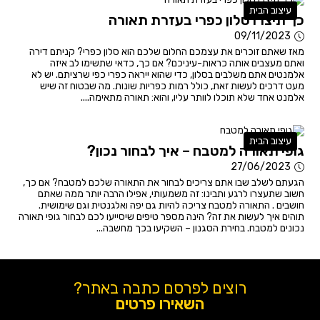
עיצוב הבית
כך תיצרו סלון כפרי בעזרת תאורה
09/11/2023
מאז שאתם זוכרים את עצמכם החלום שלכם הוא סלון כפרי? קניתם דירה
ואתם מעצבים אותה כראות-עיניכם? אם כך, כדאי שתשימו לב איזה
אלמנטים אתם משלבים בסלון, כדי שהוא ייראה כפרי כפי שרציתם. יש לא
מעט דרכים לעשות זאת, כולל רמות כפריות שונות. מה שבטוח זה שיש
אלמנט אחד שלא תוכלו לוותר עליו, והוא: תאורה מתאימה....
עיצוב הבית
גופי תאורה למטבח – איך לבחור נכון?
27/06/2023
הגעתם לשלב שבו אתם צריכים לבחור את התאורה שלכם למטבח? אם כך,
חשוב שתעצרו לרגע ותבינו: זה משמעותי, אפילו הרבה יותר ממה שאתם
חושבים . התאורה למטבח צריכה להיות גם יפה ואלגנטית וגם שימושית.
תוהים איך לעשות את זה? הינה מספר טיפים שיסייעו לכם לבחור גופי תאורה
נכונים למטבח. בחירת הסגנון – השקיעו בכך מחשבה...
רוצים לפרסם כתבה באתר?
השאירו פרטים