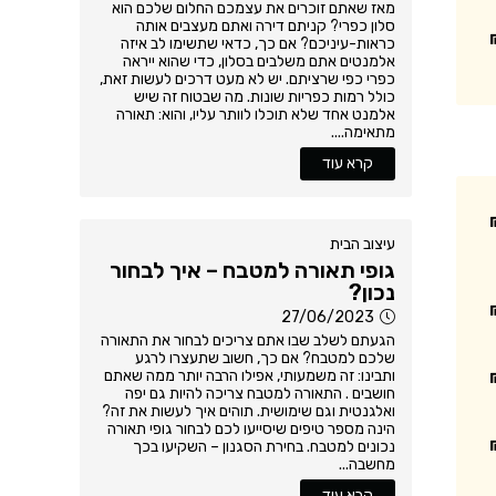
מאז שאתם זוכרים את עצמכם החלום שלכם הוא
סלון כפרי? קניתם דירה ואתם מעצבים אותה
כראות-עיניכם? אם כך, כדאי שתשימו לב איזה
אלמנטים אתם משלבים בסלון, כדי שהוא ייראה
כפרי כפי שרציתם. יש לא מעט דרכים לעשות זאת,
כולל רמות כפריות שונות. מה שבטוח זה שיש
אלמנט אחד שלא תוכלו לוותר עליו, והוא: תאורה
מתאימה....
קרא עוד
עיצוב הבית
גופי תאורה למטבח – איך לבחור
נכון?
27/06/2023
הגעתם לשלב שבו אתם צריכים לבחור את התאורה
שלכם למטבח? אם כך, חשוב שתעצרו לרגע
ותבינו: זה משמעותי, אפילו הרבה יותר ממה שאתם
חושבים . התאורה למטבח צריכה להיות גם יפה
ואלגנטית וגם שימושית. תוהים איך לעשות את זה?
הינה מספר טיפים שיסייעו לכם לבחור גופי תאורה
נכונים למטבח. בחירת הסגנון – השקיעו בכך
מחשבה...
קרא עוד