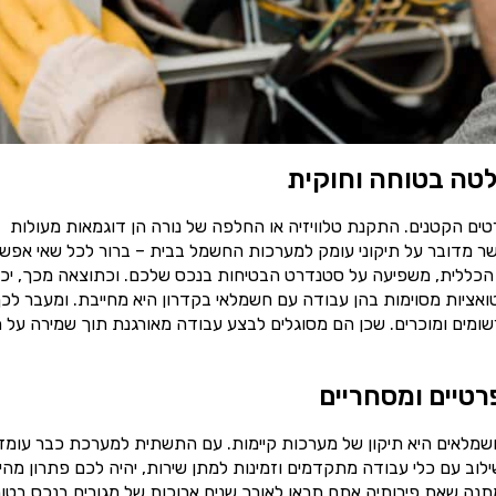
טה בטוחה וחוקית
ים הקטנים. התקנת טלוויזיה או החלפה של נורה הן דוגמאות מעולות
ר מדובר על תיקוני עומק למערכות החשמל בבית – ברור לכל שאי אפש
הכללית, משפיעה על סטנדרט הבטיחות בנכס שלכם. וכתוצאה מכך, יכו
טואציות מסוימות בהן עבודה עם חשמלאי בקדרון היא מחייבת. ומעבר לכ
ומים ומוכרים. שכן הם מסוגלים לבצע עבודה מאורגנת תוך שמירה על ת
רטיים ומסחריים
שמלאים היא תיקון של מערכות קיימות. עם התשתית למערכת כבר עומד
וב עם כלי עבודה מתקדמים וזמינות למתן שירות, יהיה לכם פתרון מהי
תנה שאת פירותיה אתם תראו לאורך שנים ארוכות של מגורים בנכס בטוח