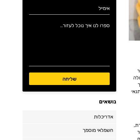
ר
לה
ך
נאי
נושאים
אדריכלות
ת,
חשמלאי מוסמך
ר
.