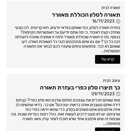
תאורה לבית
תאורה לסלון הכוללת מאוורר
16/11/2023
בחירת תאורה לסלון, כפי שאתם בוודאי יודעים, היא קריטית. לכן טבעי
שתלכו קצת לאיבוד, כי מה אתם יודיעם על האפשרויות הקיימות?
בנוסף, מה זו תאורה שכוללת מאוורר ולמה זו אופציה שזוכה להצלחה
רבה כל כך? אם גם אתם מתלבטים לגבי כל השאלות האלה, דעו
שאתם לא לבד. מחפשים טיפים שיעזרו לכם לבחור את התאורה
המושלמת...
קרא עוד
עיצוב הבית
כך תיצרו סלון כפרי בעזרת תאורה
09/11/2023
מאז שאתם זוכרים את עצמכם החלום שלכם הוא סלון כפרי? קניתם
דירה ואתם מעצבים אותה כראות-עיניכם? אם כך, כדאי שתשימו לב
איזה אלמנטים אתם משלבים בסלון, כדי שהוא ייראה כפרי כפי
שרציתם. יש לא מעט דרכים לעשות זאת, כולל רמות כפריות שונות. מה
שבטוח זה שיש אלמנט אחד שלא תוכלו לוותר עליו, והוא: תאורה
מתאימה....