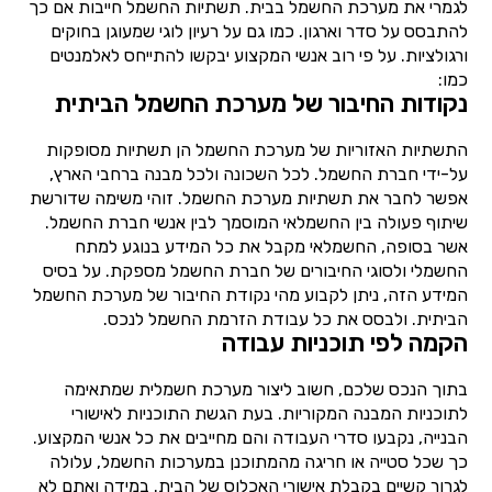
לגמרי את מערכת החשמל בבית. תשתיות החשמל חייבות אם כך
להתבסס על סדר וארגון. כמו גם על רעיון לוגי שמעוגן בחוקים
ורגולציות. על פי רוב אנשי המקצוע יבקשו להתייחס לאלמנטים
כמו:
נקודות החיבור של מערכת החשמל הביתית
התשתיות האזוריות של מערכת החשמל הן תשתיות מסופקות
על-ידי חברת החשמל. לכל השכונה ולכל מבנה ברחבי הארץ,
אפשר לחבר את תשתיות מערכת החשמל. זוהי משימה שדורשת
שיתוף פעולה בין החשמלאי המוסמך לבין אנשי חברת החשמל.
אשר בסופה, החשמלאי מקבל את כל המידע בנוגע למתח
החשמלי ולסוגי החיבורים של חברת החשמל מספקת. על בסיס
המידע הזה, ניתן לקבוע מהי נקודת החיבור של מערכת החשמל
הביתית. ולבסס את כל עבודת הזרמת החשמל לנכס.
הקמה לפי תוכניות עבודה
בתוך הנכס שלכם, חשוב ליצור מערכת חשמלית שמתאימה
לתוכניות המבנה המקוריות. בעת הגשת התוכניות לאישורי
הבנייה, נקבעו סדרי העבודה והם מחייבים את כל אנשי המקצוע.
כך שכל סטייה או חריגה מהמתוכנן במערכות החשמל, עלולה
לגרור קשיים בקבלת אישורי האכלוס של הבית. במידה ואתם לא