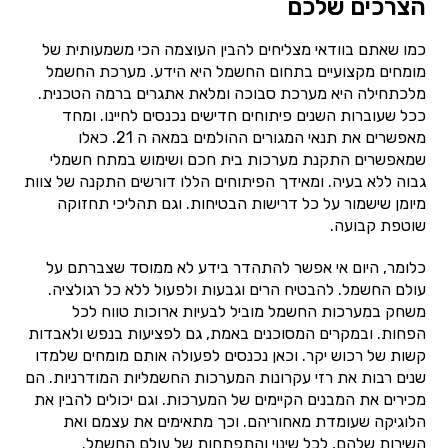
הצרכים שלכם
כמו שאתם בוודאי מצליחים להבין העוצמה הכי משמעותית של
מומחים מקצועיים בתחום החשמל היא הידע. מערכת החשמל
מלכתחילה היא מערכת סבוכה ומלאת אתגרים ברמה הטכנית.
ככל שעוברות השנים פיתוחים חדישים נכנסים לחיינו. ומחד
מאפשרים את תנאי המגורים ההולמים במאה ה 21. כאלו
שמאפשרים התקנת מערכות בית חכם ושימוש במתח חשמלי
גבוה ללא בעיה. ומאידך הפיתוחים הללו דורשים התקנה של צוות
מיומן שישמור על כל דרישות הבטיחות. וגם תהליכי תחזוקה
שוטפת קבועה.
כלומר, היום אי אפשר להתהדר בידע לא ממוסד שצברתם על
עולם החשמל. להבטיח הרים וגבעות ולפעול ללא כל רגולציה.
משחק במערכות החשמל מוביל לבעיות ארוכות טווח לכל
הפחות. ובמקרים המסוכנים באמת, גם לפציעות בנפש ולאבדות
קשות של רכוש יקר. וכאן נכנסים לפעולה אותם מומחים שלמדו
שנים רבות את רזי עקרונות המערכות החשמליות המודרניות. הם
מכירים את המבנים הקיימים של המערכות. וגם יכולים להבין את
הלוגיקה שעומדת מאחוריהם. וכך מתאימים את עצמם ואת
השירות שלהם, לכל שינוי והתפתחות של עולם החשמל.