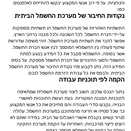
ורגולציות. על פי רוב אנשי המקצוע יבקשו להתייחס לאלמנטים
כמו:
נקודות החיבור של מערכת החשמל הביתית
התשתיות האזוריות של מערכת החשמל הן תשתיות מסופקות
על-ידי חברת החשמל. לכל השכונה ולכל מבנה ברחבי הארץ,
אפשר לחבר את תשתיות מערכת החשמל. זוהי משימה שדורשת
שיתוף פעולה בין החשמלאי המוסמך לבין אנשי חברת החשמל.
אשר בסופה, החשמלאי מקבל את כל המידע בנוגע למתח
החשמלי ולסוגי החיבורים של חברת החשמל מספקת. על בסיס
המידע הזה, ניתן לקבוע מהי נקודת החיבור של מערכת החשמל
הביתית. ולבסס את כל עבודת הזרמת החשמל לנכס.
הקמה לפי תוכניות עבודה
בתוך הנכס שלכם, חשוב ליצור מערכת חשמלית שמתאימה
לתוכניות המבנה המקוריות. בעת הגשת התוכניות לאישורי
הבנייה, נקבעו סדרי העבודה והם מחייבים את כל אנשי המקצוע.
כך שכל סטייה או חריגה מהמתוכנן במערכות החשמל, עלולה
לגרור קשיים בקבלת אישורי האכלוס של הבית. במידה ואתם לא
רוצים לייצר מורכבויות, האחריות על הקמת מערכת התקינה
נופלת על כתפיו של חשמלאי מוסמך בצפת.