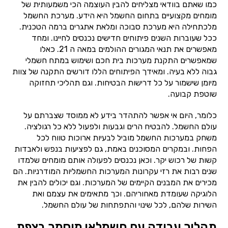
כמו שאתם בוודאי מצליחים להבין העוצמה הכי משמעותית של
מומחים מקצועיים בתחום החשמל היא הידע. מערכת החשמל
מלכתחילה היא מערכת סבוכה ומלאת אתגרים ברמה הטכנית.
ככל שעוברות השנים פיתוחים חדישים נכנסים לחיינו. ומחד
מאפשרים את תנאי המגורים ההולמים במאה ה 21. כאלו
שמאפשרים התקנת מערכות בית חכם ושימוש במתח חשמלי
גבוה ללא בעיה. ומאידך הפיתוחים הללו דורשים התקנה של צוות
מיומן שישמור על כל דרישות הבטיחות. וגם תהליכי תחזוקה
שוטפת קבועה.
כלומר, היום אי אפשר להתהדר בידע לא ממוסד שצברתם על
עולם החשמל. להבטיח הרים וגבעות ולפעול ללא כל רגולציה.
משחק במערכות החשמל מוביל לבעיות ארוכות טווח לכל
הפחות. ובמקרים המסוכנים באמת, גם לפציעות בנפש ולאבדות
קשות של רכוש יקר. וכאן נכנסים לפעולה אותם מומחים שלמדו
שנים רבות את רזי עקרונות המערכות החשמליות המודרניות. הם
מכירים את המבנים הקיימים של המערכות. וגם יכולים להבין את
הלוגיקה שעומדת מאחוריהם. וכך מתאימים את עצמם ואת
השירות שלהם, לכל שינוי והתפתחות של עולם החשמל.
תהליך עבודה עם חשמלאי מוסמך בצפת