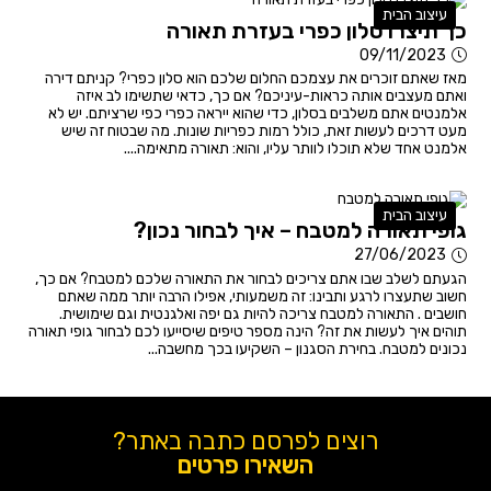
עיצוב הבית
כך תיצרו סלון כפרי בעזרת תאורה
09/11/2023
מאז שאתם זוכרים את עצמכם החלום שלכם הוא סלון כפרי? קניתם דירה
ואתם מעצבים אותה כראות-עיניכם? אם כך, כדאי שתשימו לב איזה
אלמנטים אתם משלבים בסלון, כדי שהוא ייראה כפרי כפי שרציתם. יש לא
מעט דרכים לעשות זאת, כולל רמות כפריות שונות. מה שבטוח זה שיש
אלמנט אחד שלא תוכלו לוותר עליו, והוא: תאורה מתאימה....
עיצוב הבית
גופי תאורה למטבח – איך לבחור נכון?
27/06/2023
הגעתם לשלב שבו אתם צריכים לבחור את התאורה שלכם למטבח? אם כך,
חשוב שתעצרו לרגע ותבינו: זה משמעותי, אפילו הרבה יותר ממה שאתם
חושבים . התאורה למטבח צריכה להיות גם יפה ואלגנטית וגם שימושית.
תוהים איך לעשות את זה? הינה מספר טיפים שיסייעו לכם לבחור גופי תאורה
נכונים למטבח. בחירת הסגנון – השקיעו בכך מחשבה...
רוצים לפרסם כתבה באתר?
השאירו פרטים