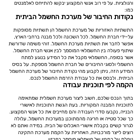
ורגולציות. על פי רוב אנשי המקצוע יבקשו להתייחס לאלמנטים
כמו:
נקודות החיבור של מערכת החשמל הביתית
התשתיות האזוריות של מערכת החשמל הן תשתיות מסופקות
על-ידי חברת החשמל. לכל השכונה ולכל מבנה ברחבי הארץ,
אפשר לחבר את תשתיות מערכת החשמל. זוהי משימה שדורשת
שיתוף פעולה בין החשמלאי המוסמך לבין אנשי חברת החשמל.
אשר בסופה, החשמלאי מקבל את כל המידע בנוגע למתח
החשמלי ולסוגי החיבורים של חברת החשמל מספקת. על בסיס
המידע הזה, ניתן לקבוע מהי נקודת החיבור של מערכת החשמל
הביתית. ולבסס את כל עבודת הזרמת החשמל לנכס.
הקמה לפי תוכניות עבודה
בתוך הנכס שלכם, חשוב ליצור מערכת חשמלית שמתאימה
לתוכניות המבנה המקוריות. בעת הגשת התוכניות לאישורי
הבנייה, נקבעו סדרי העבודה והם מחייבים את כל אנשי המקצוע.
כך שכל סטייה או חריגה מהמתוכנן במערכות החשמל, עלולה
לגרור קשיים בקבלת אישורי האכלוס של הבית. במידה ואתם לא
רוצים לייצר מורכבויות, האחריות על הקמת מערכת התקינה
נופלת על כתפיו של חשמלאי מוסמך בפרזון.