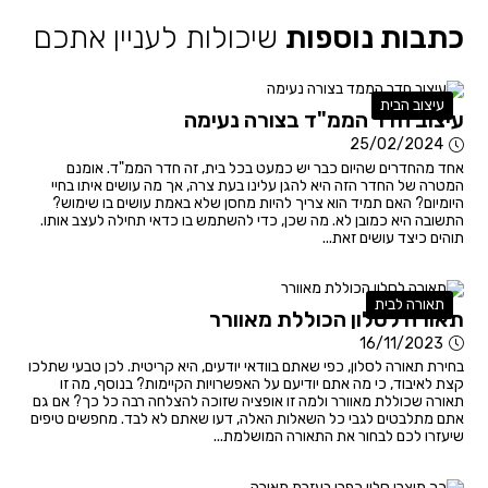
כתבות נוספות
שיכולות לעניין אתכם
עיצוב הבית
עיצוב חדר הממ"ד בצורה נעימה
25/02/2024
אחד מהחדרים שהיום כבר יש כמעט בכל בית, זה חדר הממ"ד. אומנם
המטרה של החדר הזה היא להגן עלינו בעת צרה, אך מה עושים איתו בחיי
היומיום? האם תמיד הוא צריך להיות מחסן שלא באמת עושים בו שימוש?
התשובה היא כמובן לא. מה שכן, כדי להשתמש בו כדאי תחילה לעצב אותו.
תוהים כיצד עושים זאת...
תאורה לבית
תאורה לסלון הכוללת מאוורר
16/11/2023
בחירת תאורה לסלון, כפי שאתם בוודאי יודעים, היא קריטית. לכן טבעי שתלכו
קצת לאיבוד, כי מה אתם יודיעם על האפשרויות הקיימות? בנוסף, מה זו
תאורה שכוללת מאוורר ולמה זו אופציה שזוכה להצלחה רבה כל כך? אם גם
אתם מתלבטים לגבי כל השאלות האלה, דעו שאתם לא לבד. מחפשים טיפים
שיעזרו לכם לבחור את התאורה המושלמת...