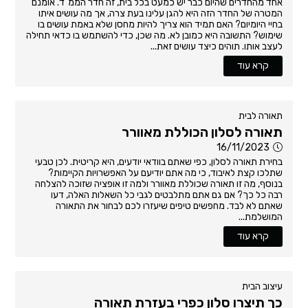
אחד מהחדרים שהיום כבר יש כמעט בכל בית, זה חדר הממ"ד. אומנם
המטרה של החדר הזה היא להגן עלינו בעת צרה, אך מה עושים איתו
בחיי היומיום? האם תמיד הוא צריך להיות מחסן שלא באמת עושים בו
שימוש? התשובה היא כמובן לא. מה שכן, כדי להשתמש בו כדאי תחילה
לעצב אותו. תוהים כיצד עושים זאת...
קרא עוד
תאורה לבית
תאורה לסלון הכוללת מאוורר
16/11/2023
בחירת תאורה לסלון, כפי שאתם בוודאי יודעים, היא קריטית. לכן טבעי
שתלכו קצת לאיבוד, כי מה אתם יודיעם על האפשרויות הקיימות?
בנוסף, מה זו תאורה שכוללת מאוורר ולמה זו אופציה שזוכה להצלחה
רבה כל כך? אם גם אתם מתלבטים לגבי כל השאלות האלה, דעו
שאתם לא לבד. מחפשים טיפים שיעזרו לכם לבחור את התאורה
המושלמת...
קרא עוד
עיצוב הבית
כך תיצרו סלון כפרי בעזרת תאורה