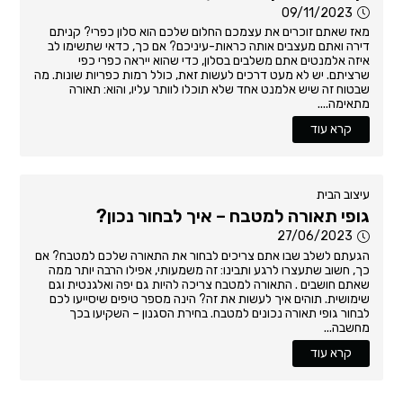
09/11/2023
מאז שאתם זוכרים את עצמכם החלום שלכם הוא סלון כפרי? קניתם
דירה ואתם מעצבים אותה כראות-עיניכם? אם כך, כדאי שתשימו לב
איזה אלמנטים אתם משלבים בסלון, כדי שהוא ייראה כפרי כפי
שרציתם. יש לא מעט דרכים לעשות זאת, כולל רמות כפריות שונות. מה
שבטוח זה שיש אלמנט אחד שלא תוכלו לוותר עליו, והוא: תאורה
מתאימה....
קרא עוד
עיצוב הבית
גופי תאורה למטבח – איך לבחור נכון?
27/06/2023
הגעתם לשלב שבו אתם צריכים לבחור את התאורה שלכם למטבח? אם
כך, חשוב שתעצרו לרגע ותבינו: זה משמעותי, אפילו הרבה יותר ממה
שאתם חושבים . התאורה למטבח צריכה להיות גם יפה ואלגנטית וגם
שימושית. תוהים איך לעשות את זה? הינה מספר טיפים שיסייעו לכם
לבחור גופי תאורה נכונים למטבח. בחירת הסגנון – השקיעו בכך
מחשבה...
קרא עוד