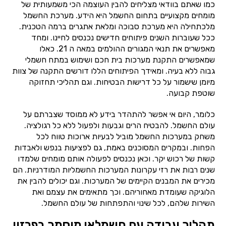
כמו שאתם בוודאי מצליחים להבין העוצמה הכי משמעותית של
מומחים מקצועיים בתחום החשמל היא הידע. מערכת החשמל
מלכתחילה היא מערכת סבוכה ומלאת אתגרים ברמה הטכנית.
ככל שעוברות השנים פיתוחים חדישים נכנסים לחיינו. ומחד
מאפשרים את תנאי המגורים ההולמים במאה ה 21. כאלו
שמאפשרים התקנת מערכות בית חכם ושימוש במתח חשמלי
גבוה ללא בעיה. ומאידך הפיתוחים הללו דורשים התקנה של צוות
מיומן שישמור על כל דרישות הבטיחות. וגם תהליכי תחזוקה
שוטפת קבועה.
כלומר, היום אי אפשר להתהדר בידע לא ממוסד שצברתם על
עולם החשמל. להבטיח הרים וגבעות ולפעול ללא כל רגולציה.
משחק במערכות החשמל מוביל לבעיות ארוכות טווח לכל
הפחות. ובמקרים המסוכנים באמת, גם לפציעות בנפש ולאבדות
קשות של רכוש יקר. וכאן נכנסים לפעולה אותם מומחים שלמדו
שנים רבות את רזי עקרונות המערכות החשמליות המודרניות. הם
מכירים את המבנים הקיימים של המערכות. וגם יכולים להבין את
הלוגיקה שעומדת מאחוריהם. וכך מתאימים את עצמם ואת
השירות שלהם, לכל שינוי והתפתחות של עולם החשמל.
תהליך עבודה עם חשמלאי מוסמך בפרזון