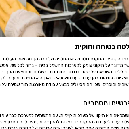
טה בטוחה וחוקית
ים הקטנים. התקנת טלוויזיה או החלפה של נורה הן דוגמאות מעולות
ר מדובר על תיקוני עומק למערכות החשמל בבית – ברור לכל שאי אפש
הכללית, משפיעה על סטנדרט הבטיחות בנכס שלכם. וכתוצאה מכך, יכו
טואציות מסוימות בהן עבודה עם חשמלאי בפארן היא מחייבת. ומעבר לכך
ומים ומוכרים. שכן הם מסוגלים לבצע עבודה מאורגנת תוך שמירה על ת
רטיים ומסחריים
שמלאים היא תיקון של מערכות קיימות. עם התשתית למערכת כבר עומד
וב עם כלי עבודה מתקדמים וזמינות למתן שירות, יהיה לכם פתרון מהי
תנה שאת פירותיה אתם תראו לאורך שנים ארוכות של מגורים בנכס בטוח