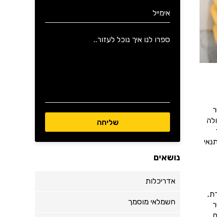
ר
לה
נאי
נושאים
אדריכלות
ת,
חשמלאי מוסמך
ר
.