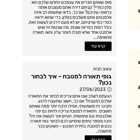
מאז שאתם זוכרים את עצמכם החלום שלכם הוא
סלון כפרי? קניתם דירה ואתם מעצבים אותה
כראות-עיניכם? אם כך, כדאי שתשימו לב איזה
אלמנטים אתם משלבים בסלון, כדי שהוא ייראה
כפרי כפי שרציתם. יש לא מעט דרכים לעשות זאת,
כולל רמות כפריות שונות. מה שבטוח זה שיש
אלמנט אחד שלא תוכלו לוותר עליו, והוא: תאורה
מתאימה....
קרא עוד
עיצוב הבית
גופי תאורה למטבח – איך לבחור
נכון?
27/06/2023
הגעתם לשלב שבו אתם צריכים לבחור את התאורה
שלכם למטבח? אם כך, חשוב שתעצרו לרגע
ותבינו: זה משמעותי, אפילו הרבה יותר ממה שאתם
חושבים . התאורה למטבח צריכה להיות גם יפה
ואלגנטית וגם שימושית. תוהים איך לעשות את זה?
הינה מספר טיפים שיסייעו לכם לבחור גופי תאורה
נכונים למטבח. בחירת הסגנון – השקיעו בכך
מחשבה...
קרא עוד