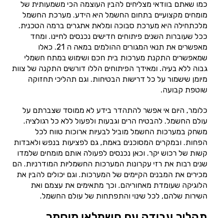
כמו שאתם בוודאי מצליחים להבין העוצמה הכי משמעותית של
מומחים מקצועיים בתחום החשמל היא הידע. מערכת החשמל
מלכתחילה היא מערכת סבוכה ומלאת אתגרים ברמה הטכנית.
ככל שעוברות השנים פיתוחים חדישים נכנסים לחיינו. ומחד
מאפשרים את תנאי המגורים ההולמים במאה ה 21. כאלו
שמאפשרים התקנת מערכות בית חכם ושימוש במתח חשמלי
גבוה ללא בעיה. ומאידך הפיתוחים הללו דורשים התקנה של צוות
מיומן שישמור על כל דרישות הבטיחות. וגם תהליכי תחזוקה
שוטפת קבועה.
כלומר, היום אי אפשר להתהדר בידע לא ממוסד שצברתם על
עולם החשמל. להבטיח הרים וגבעות ולפעול ללא כל רגולציה.
משחק במערכות החשמל מוביל לבעיות ארוכות טווח לכל
הפחות. ובמקרים המסוכנים באמת, גם לפציעות בנפש ולאבדות
קשות של רכוש יקר. וכאן נכנסים לפעולה אותם מומחים שלמדו
שנים רבות את רזי עקרונות המערכות החשמליות המודרניות. הם
מכירים את המבנים הקיימים של המערכות. וגם יכולים להבין את
הלוגיקה שעומדת מאחוריהם. וכך מתאימים את עצמם ואת
השירות שלהם, לכל שינוי והתפתחות של עולם החשמל.
תהליך עבודה עם חשמלאי מוסמך