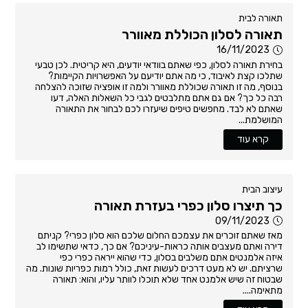
תאורה לבית
תאורה לסלון הכוללת מאוורר
16/11/2023
בחירת תאורה לסלון, כפי שאתם בוודאי יודעים, היא קריטית. לכן טבעי
שתלכו קצת לאיבוד, כי מה אתם יודיעם על האפשרויות הקיימות?
בנוסף, מה זו תאורה שכוללת מאוורר ולמה זו אופציה שזוכה להצלחה
רבה כל כך? אם גם אתם מתלבטים לגבי כל השאלות האלה, דעו
שאתם לא לבד. מחפשים טיפים שיעזרו לכם לבחור את התאורה
המושלמת...
קרא עוד
עיצוב הבית
כך תיצרו סלון כפרי בעזרת תאורה
09/11/2023
מאז שאתם זוכרים את עצמכם החלום שלכם הוא סלון כפרי? קניתם
דירה ואתם מעצבים אותה כראות-עיניכם? אם כך, כדאי שתשימו לב
איזה אלמנטים אתם משלבים בסלון, כדי שהוא ייראה כפרי כפי
שרציתם. יש לא מעט דרכים לעשות זאת, כולל רמות כפריות שונות. מה
שבטוח זה שיש אלמנט אחד שלא תוכלו לוותר עליו, והוא: תאורה
מתאימה....