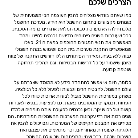
הצרכים שלכם
כמו שאתם בוודאי מצליחים להבין העוצמה הכי משמעותית של
מומחים מקצועיים בתחום החשמל היא הידע. מערכת החשמל
מלכתחילה היא מערכת סבוכה ומלאת אתגרים ברמה הטכנית.
ככל שעוברות השנים פיתוחים חדישים נכנסים לחיינו. ומחד
מאפשרים את תנאי המגורים ההולמים במאה ה 21. כאלו
שמאפשרים התקנת מערכות בית חכם ושימוש במתח חשמלי
גבוה ללא בעיה. ומאידך הפיתוחים הללו דורשים התקנה של צוות
מיומן שישמור על כל דרישות הבטיחות. וגם תהליכי תחזוקה
שוטפת קבועה.
כלומר, היום אי אפשר להתהדר בידע לא ממוסד שצברתם על
עולם החשמל. להבטיח הרים וגבעות ולפעול ללא כל רגולציה.
משחק במערכות החשמל מוביל לבעיות ארוכות טווח לכל
הפחות. ובמקרים המסוכנים באמת, גם לפציעות בנפש ולאבדות
קשות של רכוש יקר. וכאן נכנסים לפעולה אותם מומחים שלמדו
שנים רבות את רזי עקרונות המערכות החשמליות המודרניות. הם
מכירים את המבנים הקיימים של המערכות. וגם יכולים להבין את
הלוגיקה שעומדת מאחוריהם. וכך מתאימים את עצמם ואת
השירות שלהם, לכל שינוי והתפתחות של עולם החשמל.