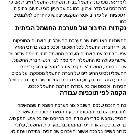
לגמרי את מערכת החשמל בבית. תשתיות החשמל חייבות אם כך
להתבסס על סדר וארגון. כמו גם על רעיון לוגי שמעוגן בחוקים
ורגולציות. על פי רוב אנשי המקצוע יבקשו להתייחס לאלמנטים
כמו:
נקודות החיבור של מערכת החשמל הביתית
התשתיות האזוריות של מערכת החשמל הן תשתיות מסופקות
על-ידי חברת החשמל. לכל השכונה ולכל מבנה ברחבי הארץ,
אפשר לחבר את תשתיות מערכת החשמל. זוהי משימה שדורשת
שיתוף פעולה בין החשמלאי המוסמך לבין אנשי חברת החשמל.
אשר בסופה, החשמלאי מקבל את כל המידע בנוגע למתח
החשמלי ולסוגי החיבורים של חברת החשמל מספקת. על בסיס
המידע הזה, ניתן לקבוע מהי נקודת החיבור של מערכת החשמל
הביתית. ולבסס את כל עבודת הזרמת החשמל לנכס.
הקמה לפי תוכניות עבודה
בתוך הנכס שלכם, חשוב ליצור מערכת חשמלית שמתאימה
לתוכניות המבנה המקוריות. בעת הגשת התוכניות לאישורי
הבנייה, נקבעו סדרי העבודה והם מחייבים את כל אנשי המקצוע.
כך שכל סטייה או חריגה מהמתוכנן במערכות החשמל, עלולה
לגרור קשיים בקבלת אישורי האכלוס של הבית. במידה ואתם לא