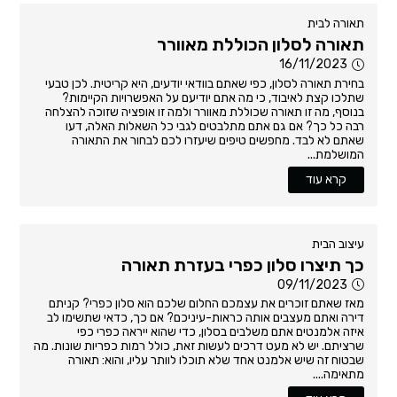
תאורה לבית
תאורה לסלון הכוללת מאוורר
16/11/2023
בחירת תאורה לסלון, כפי שאתם בוודאי יודעים, היא קריטית. לכן טבעי
שתלכו קצת לאיבוד, כי מה אתם יודיעם על האפשרויות הקיימות?
בנוסף, מה זו תאורה שכוללת מאוורר ולמה זו אופציה שזוכה להצלחה
רבה כל כך? אם גם אתם מתלבטים לגבי כל השאלות האלה, דעו
שאתם לא לבד. מחפשים טיפים שיעזרו לכם לבחור את התאורה
המושלמת...
קרא עוד
עיצוב הבית
כך תיצרו סלון כפרי בעזרת תאורה
09/11/2023
מאז שאתם זוכרים את עצמכם החלום שלכם הוא סלון כפרי? קניתם
דירה ואתם מעצבים אותה כראות-עיניכם? אם כך, כדאי שתשימו לב
איזה אלמנטים אתם משלבים בסלון, כדי שהוא ייראה כפרי כפי
שרציתם. יש לא מעט דרכים לעשות זאת, כולל רמות כפריות שונות. מה
שבטוח זה שיש אלמנט אחד שלא תוכלו לוותר עליו, והוא: תאורה
מתאימה....