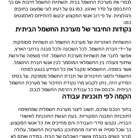
לגמרי את מערכת החשמל בבית. תשתיות החשמל חייבות אם כך
להתבסס על סדר וארגון. כמו גם על רעיון לוגי שמעוגן בחוקים
ורגולציות. על פי רוב אנשי המקצוע יבקשו להתייחס לאלמנטים
כמו:
נקודות החיבור של מערכת החשמל הביתית
התשתיות האזוריות של מערכת החשמל הן תשתיות מסופקות
על-ידי חברת החשמל. לכל השכונה ולכל מבנה ברחבי הארץ,
אפשר לחבר את תשתיות מערכת החשמל. זוהי משימה שדורשת
שיתוף פעולה בין החשמלאי המוסמך לבין אנשי חברת החשמל.
אשר בסופה, החשמלאי מקבל את כל המידע בנוגע למתח
החשמלי ולסוגי החיבורים של חברת החשמל מספקת. על בסיס
המידע הזה, ניתן לקבוע מהי נקודת החיבור של מערכת החשמל
הביתית. ולבסס את כל עבודת הזרמת החשמל לנכס.
הקמה לפי תוכניות עבודה
בתוך הנכס שלכם, חשוב ליצור מערכת חשמלית שמתאימה
לתוכניות המבנה המקוריות. בעת הגשת התוכניות לאישורי
הבנייה, נקבעו סדרי העבודה והם מחייבים את כל אנשי המקצוע.
כך שכל סטייה או חריגה מהמתוכנן במערכות החשמל, עלולה
לגרור קשיים בקבלת אישורי האכלוס של הבית. במידה ואתם לא