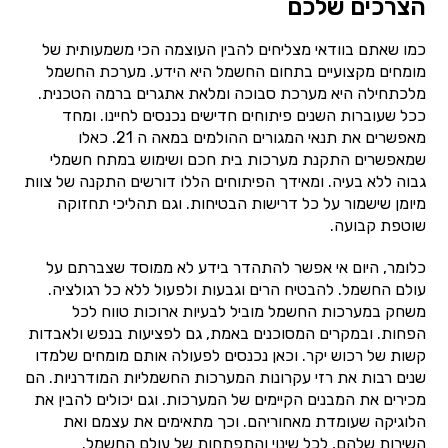
הצרכים שלכם
כמו שאתם בוודאי מצליחים להבין העוצמה הכי משמעותית של
מומחים מקצועיים בתחום החשמל היא הידע. מערכת החשמל
מלכתחילה היא מערכת סבוכה ומלאת אתגרים ברמה הטכנית.
ככל שעוברות השנים פיתוחים חדישים נכנסים לחיינו. ומחד
מאפשרים את תנאי המגורים ההולמים במאה ה 21. כאלו
שמאפשרים התקנת מערכות בית חכם ושימוש במתח חשמלי
גבוה ללא בעיה. ומאידך הפיתוחים הללו דורשים התקנה של צוות
מיומן שישמור על כל דרישות הבטיחות. וגם תהליכי תחזוקה
שוטפת קבועה.
כלומר, היום אי אפשר להתהדר בידע לא ממוסד שצברתם על
עולם החשמל. להבטיח הרים וגבעות ולפעול ללא כל רגולציה.
משחק במערכות החשמל מוביל לבעיות ארוכות טווח לכל
הפחות. ובמקרים המסוכנים באמת, גם לפציעות בנפש ולאבדות
קשות של רכוש יקר. וכאן נכנסים לפעולה אותם מומחים שלמדו
שנים רבות את רזי עקרונות המערכות החשמליות המודרניות. הם
מכירים את המבנים הקיימים של המערכות. וגם יכולים להבין את
הלוגיקה שעומדת מאחוריהם. וכך מתאימים את עצמם ואת
השירות שלהם, לכל שינוי והתפתחות של עולם החשמל.