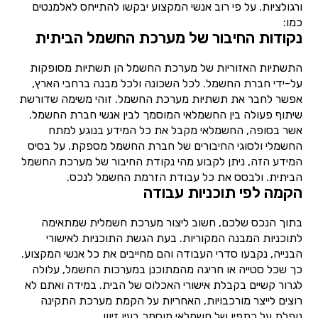
ורגולציות. על פי רוב אנשי המקצוע יבקשו להתייחס לאלמנטים
כמו:
נקודות החיבור של מערכת החשמל הביתית
התשתיות האזוריות של מערכת החשמל הן תשתיות מסופקות
על-ידי חברת החשמל. לכל השכונה ולכל מבנה ברחבי הארץ,
אפשר לחבר את תשתיות מערכת החשמל. זוהי משימה שדורשת
שיתוף פעולה בין החשמלאי המוסמך לבין אנשי חברת החשמל.
אשר בסופה, החשמלאי מקבל את כל המידע בנוגע למתח
החשמלי ולסוגי החיבורים של חברת החשמל מספקת. על בסיס
המידע הזה, ניתן לקבוע מהי נקודת החיבור של מערכת החשמל
הביתית. ולבסס את כל עבודת הזרמת החשמל לנכס.
הקמה לפי תוכניות עבודה
בתוך הנכס שלכם, חשוב ליצור מערכת חשמלית שמתאימה
לתוכניות המבנה המקוריות. בעת הגשת התוכניות לאישורי
הבנייה, נקבעו סדרי העבודה והם מחייבים את כל אנשי המקצוע.
כך שכל סטייה או חריגה מהמתוכנן במערכות החשמל, עלולה
לגרור קשיים בקבלת אישורי האכלוס של הבית. במידה ואתם לא
רוצים לייצר מורכבויות, האחריות על הקמת מערכת התקינה
נופלת על כתפיו של חשמלאי מוסמך בעין זיוון.