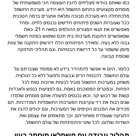
כמו שאתם בוודאי מצליחים להבין העוצמה הכי משמעותית של
מומחים מקצועיים בתחום החשמל היא הידע. מערכת החשמל
מלכתחילה היא מערכת סבוכה ומלאת אתגרים ברמה הטכנית.
ככל שעוברות השנים פיתוחים חדישים נכנסים לחיינו. ומחד
מאפשרים את תנאי המגורים ההולמים במאה ה 21. כאלו
שמאפשרים התקנת מערכות בית חכם ושימוש במתח חשמלי
גבוה ללא בעיה. ומאידך הפיתוחים הללו דורשים התקנה של צוות
מיומן שישמור על כל דרישות הבטיחות. וגם תהליכי תחזוקה
שוטפת קבועה.
כלומר, היום אי אפשר להתהדר בידע לא ממוסד שצברתם על
עולם החשמל. להבטיח הרים וגבעות ולפעול ללא כל רגולציה.
משחק במערכות החשמל מוביל לבעיות ארוכות טווח לכל
הפחות. ובמקרים המסוכנים באמת, גם לפציעות בנפש ולאבדות
קשות של רכוש יקר. וכאן נכנסים לפעולה אותם מומחים שלמדו
שנים רבות את רזי עקרונות המערכות החשמליות המודרניות. הם
מכירים את המבנים הקיימים של המערכות. וגם יכולים להבין את
הלוגיקה שעומדת מאחוריהם. וכך מתאימים את עצמם ואת
השירות שלהם, לכל שינוי והתפתחות של עולם החשמל.
תהליך עבודה עם חשמלאי מוסמך בעין