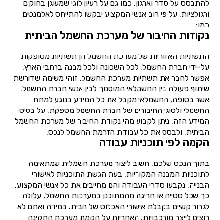
להתבסס על סדר וארגון. כמו גם על רעיון לוגי שמעוגן בחוקים
ורגולציות. על פי רוב אנשי המקצוע יבקשו להתייחס לאלמנטים
כמו:
נקודות החיבור של מערכת החשמל הביתית
התשתיות האזוריות של מערכת החשמל הן תשתיות מסופקות
על-ידי חברת החשמל. לכל השכונה ולכל מבנה ברחבי הארץ,
אפשר לחבר את תשתיות מערכת החשמל. זוהי משימה שדורשת
שיתוף פעולה בין החשמלאי המוסמך לבין אנשי חברת החשמל.
אשר בסופה, החשמלאי מקבל את כל המידע בנוגע למתח
החשמלי ולסוגי החיבורים של חברת החשמל מספקת. על בסיס
המידע הזה, ניתן לקבוע מהי נקודת החיבור של מערכת החשמל
הביתית. ולבסס את כל עבודת הזרמת החשמל לנכס.
הקמה לפי תוכניות עבודה
בתוך הנכס שלכם, חשוב ליצור מערכת חשמלית שמתאימה
לתוכניות המבנה המקוריות. בעת הגשת התוכניות לאישורי
הבנייה, נקבעו סדרי העבודה והם מחייבים את כל אנשי המקצוע.
כך שכל סטייה או חריגה מהמתוכנן במערכות החשמל, עלולה
לגרור קשיים בקבלת אישורי האכלוס של הבית. במידה ואתם לא
רוצים לייצר מורכבויות, האחריות על הקמת מערכת התקינה