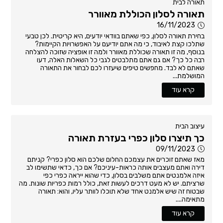
תאורה לבית
תאורה לסלון הכוללת מאוורר
16/11/2023
בחירת תאורה לסלון, כפי שאתם בוודאי יודעים, היא קריטית. לכן טבעי
שתלכו קצת לאיבוד, כי מה אתם יודיעם על האפשרויות הקיימות?
בנוסף, מה זו תאורה שכוללת מאוורר ולמה זו אופציה שזוכה להצלחה
רבה כל כך? אם גם אתם מתלבטים לגבי כל השאלות האלה, דעו
שאתם לא לבד. מחפשים טיפים שיעזרו לכם לבחור את התאורה
המושלמת...
קרא עוד
עיצוב הבית
כך תיצרו סלון כפרי בעזרת תאורה
09/11/2023
מאז שאתם זוכרים את עצמכם החלום שלכם הוא סלון כפרי? קניתם
דירה ואתם מעצבים אותה כראות-עיניכם? אם כך, כדאי שתשימו לב
איזה אלמנטים אתם משלבים בסלון, כדי שהוא ייראה כפרי כפי
שרציתם. יש לא מעט דרכים לעשות זאת, כולל רמות כפריות שונות. מה
שבטוח זה שיש אלמנט אחד שלא תוכלו לוותר עליו, והוא: תאורה
מתאימה....
קרא עוד