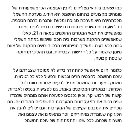
כמו שאתם בוודאי מצליחים להבין העוצמה הכי משמעותית של
מומחים מקצועיים בתחום החשמל היא הידע. מערכת החשמל
מלכתחילה היא מערכת סבוכה ומלאת אתגרים ברמה הטכנית.
ככל שעוברות השנים פיתוחים חדישים נכנסים לחיינו. ומחד
מאפשרים את תנאי המגורים ההולמים במאה ה 21. כאלו
שמאפשרים התקנת מערכות בית חכם ושימוש במתח חשמלי
גבוה ללא בעיה. ומאידך הפיתוחים הללו דורשים התקנה של צוות
מיומן שישמור על כל דרישות הבטיחות. וגם תהליכי תחזוקה
שוטפת קבועה.
כלומר, היום אי אפשר להתהדר בידע לא ממוסד שצברתם על
עולם החשמל. להבטיח הרים וגבעות ולפעול ללא כל רגולציה.
משחק במערכות החשמל מוביל לבעיות ארוכות טווח לכל
הפחות. ובמקרים המסוכנים באמת, גם לפציעות בנפש ולאבדות
קשות של רכוש יקר. וכאן נכנסים לפעולה אותם מומחים שלמדו
שנים רבות את רזי עקרונות המערכות החשמליות המודרניות. הם
מכירים את המבנים הקיימים של המערכות. וגם יכולים להבין את
הלוגיקה שעומדת מאחוריהם. וכך מתאימים את עצמם ואת
השירות שלהם, לכל שינוי והתפתחות של עולם החשמל.