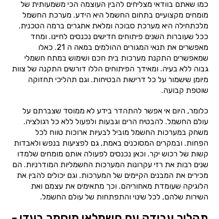
כמו שאתם בוודאי מצליחים להבין העוצמה הכי משמעותית של
מומחים מקצועיים בתחום החשמל היא הידע. מערכת החשמל
מלכתחילה היא מערכת סבוכה ומלאת אתגרים ברמה הטכנית.
ככל שעוברות השנים פיתוחים חדישים נכנסים לחיינו. ומחד
מאפשרים את תנאי המגורים ההולמים במאה ה 21. כאלו
שמאפשרים התקנת מערכות בית חכם ושימוש במתח חשמלי
גבוה ללא בעיה. ומאידך הפיתוחים הללו דורשים התקנה של צוות
מיומן שישמור על כל דרישות הבטיחות. וגם תהליכי תחזוקה
שוטפת קבועה.
כלומר, היום אי אפשר להתהדר בידע לא ממוסד שצברתם על
עולם החשמל. להבטיח הרים וגבעות ולפעול ללא כל רגולציה.
משחק במערכות החשמל מוביל לבעיות ארוכות טווח לכל
הפחות. ובמקרים המסוכנים באמת, גם לפציעות בנפש ולאבדות
קשות של רכוש יקר. וכאן נכנסים לפעולה אותם מומחים שלמדו
שנים רבות את רזי עקרונות המערכות החשמליות המודרניות. הם
מכירים את המבנים הקיימים של המערכות. וגם יכולים להבין את
הלוגיקה שעומדת מאחוריהם. וכך מתאימים את עצמם ואת
השירות שלהם, לכל שינוי והתפתחות של עולם החשמל.
תהליך עבודה עם חשמלאי מוסמך בעדי -