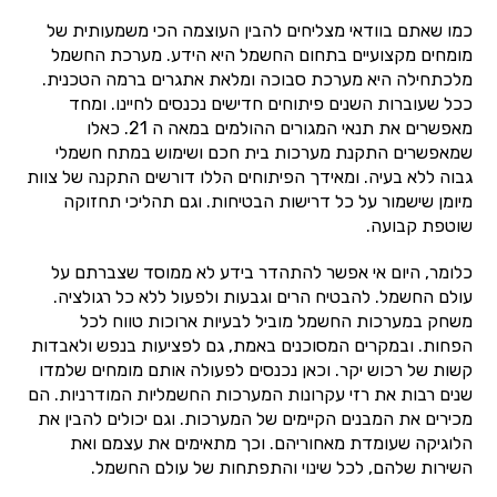
כמו שאתם בוודאי מצליחים להבין העוצמה הכי משמעותית של
מומחים מקצועיים בתחום החשמל היא הידע. מערכת החשמל
מלכתחילה היא מערכת סבוכה ומלאת אתגרים ברמה הטכנית.
ככל שעוברות השנים פיתוחים חדישים נכנסים לחיינו. ומחד
מאפשרים את תנאי המגורים ההולמים במאה ה 21. כאלו
שמאפשרים התקנת מערכות בית חכם ושימוש במתח חשמלי
גבוה ללא בעיה. ומאידך הפיתוחים הללו דורשים התקנה של צוות
מיומן שישמור על כל דרישות הבטיחות. וגם תהליכי תחזוקה
שוטפת קבועה.
כלומר, היום אי אפשר להתהדר בידע לא ממוסד שצברתם על
עולם החשמל. להבטיח הרים וגבעות ולפעול ללא כל רגולציה.
משחק במערכות החשמל מוביל לבעיות ארוכות טווח לכל
הפחות. ובמקרים המסוכנים באמת, גם לפציעות בנפש ולאבדות
קשות של רכוש יקר. וכאן נכנסים לפעולה אותם מומחים שלמדו
שנים רבות את רזי עקרונות המערכות החשמליות המודרניות. הם
מכירים את המבנים הקיימים של המערכות. וגם יכולים להבין את
הלוגיקה שעומדת מאחוריהם. וכך מתאימים את עצמם ואת
השירות שלהם, לכל שינוי והתפתחות של עולם החשמל.