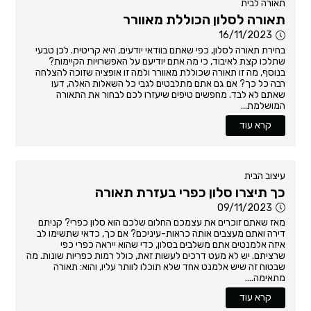
תאורה לבית
תאורה לסלון הכוללת מאוורר
16/11/2023
בחירת תאורה לסלון, כפי שאתם בוודאי יודעים, היא קריטית. לכן טבעי
שתלכו קצת לאיבוד, כי מה אתם יודיעם על האפשרויות הקיימות?
בנוסף, מה זו תאורה שכוללת מאוורר ולמה זו אופציה שזוכה להצלחה
רבה כל כך? אם גם אתם מתלבטים לגבי כל השאלות האלה, דעו
שאתם לא לבד. מחפשים טיפים שיעזרו לכם לבחור את התאורה
המושלמת...
קרא עוד
עיצוב הבית
כך תיצרו סלון כפרי בעזרת תאורה
09/11/2023
מאז שאתם זוכרים את עצמכם החלום שלכם הוא סלון כפרי? קניתם
דירה ואתם מעצבים אותה כראות-עיניכם? אם כך, כדאי שתשימו לב
איזה אלמנטים אתם משלבים בסלון, כדי שהוא ייראה כפרי כפי
שרציתם. יש לא מעט דרכים לעשות זאת, כולל רמות כפריות שונות. מה
שבטוח זה שיש אלמנט אחד שלא תוכלו לוותר עליו, והוא: תאורה
מתאימה....
קרא עוד