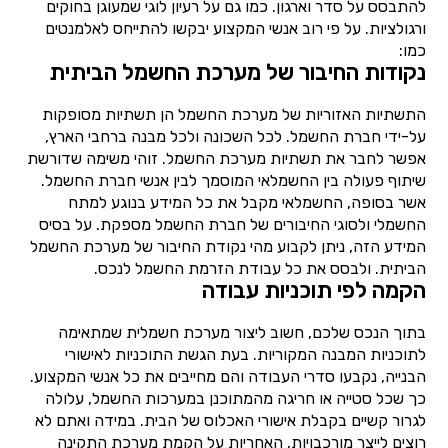
להתבסס על סדר וארגון. כמו גם על רעיון לוגי שמעוגן בחוקים
ורגולציות. על פי רוב אנשי המקצוע יבקשו להתייחס לאלמנטים
כמו:
נקודות החיבור של מערכת החשמל הביתית
התשתיות האזוריות של מערכת החשמל הן תשתיות מסופקות
על-ידי חברת החשמל. לכל השכונה ולכל מבנה ברחבי הארץ,
אפשר לחבר את תשתיות מערכת החשמל. זוהי משימה שדורשת
שיתוף פעולה בין החשמלאי המוסמך לבין אנשי חברת החשמל.
אשר בסופה, החשמלאי מקבל את כל המידע בנוגע למתח
החשמלי ולסוגי החיבורים של חברת החשמל מספקת. על בסיס
המידע הזה, ניתן לקבוע מהי נקודת החיבור של מערכת החשמל
הביתית. ולבסס את כל עבודת הזרמת החשמל לנכס.
הקמה לפי תוכניות עבודה
בתוך הנכס שלכם, חשוב ליצור מערכת חשמלית שמתאימה
לתוכניות המבנה המקוריות. בעת הגשת התוכניות לאישורי
הבנייה, נקבעו סדרי העבודה והם מחייבים את כל אנשי המקצוע.
כך שכל סטייה או חריגה מהמתוכנן במערכות החשמל, עלולה
לגרור קשיים בקבלת אישורי האכלוס של הבית. במידה ואתם לא
רוצים לייצר מורכבויות, האחריות על הקמת מערכת התקינה