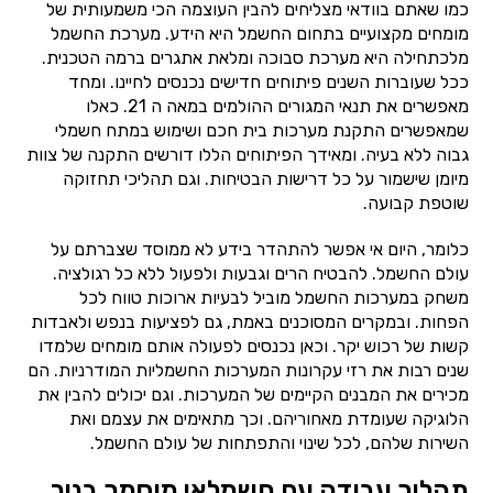
כמו שאתם בוודאי מצליחים להבין העוצמה הכי משמעותית של
מומחים מקצועיים בתחום החשמל היא הידע. מערכת החשמל
מלכתחילה היא מערכת סבוכה ומלאת אתגרים ברמה הטכנית.
ככל שעוברות השנים פיתוחים חדישים נכנסים לחיינו. ומחד
מאפשרים את תנאי המגורים ההולמים במאה ה 21. כאלו
שמאפשרים התקנת מערכות בית חכם ושימוש במתח חשמלי
גבוה ללא בעיה. ומאידך הפיתוחים הללו דורשים התקנה של צוות
מיומן שישמור על כל דרישות הבטיחות. וגם תהליכי תחזוקה
שוטפת קבועה.
כלומר, היום אי אפשר להתהדר בידע לא ממוסד שצברתם על
עולם החשמל. להבטיח הרים וגבעות ולפעול ללא כל רגולציה.
משחק במערכות החשמל מוביל לבעיות ארוכות טווח לכל
הפחות. ובמקרים המסוכנים באמת, גם לפציעות בנפש ולאבדות
קשות של רכוש יקר. וכאן נכנסים לפעולה אותם מומחים שלמדו
שנים רבות את רזי עקרונות המערכות החשמליות המודרניות. הם
מכירים את המבנים הקיימים של המערכות. וגם יכולים להבין את
הלוגיקה שעומדת מאחוריהם. וכך מתאימים את עצמם ואת
השירות שלהם, לכל שינוי והתפתחות של עולם החשמל.
תהליך עבודה עם חשמלאי מוסמך בניר