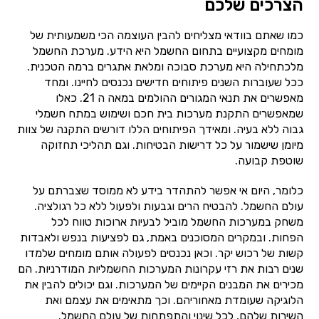
הצרכים שלכם
כמו שאתם בוודאי מצליחים להבין העוצמה הכי משמעותית של
מומחים מקצועיים בתחום החשמל היא הידע. מערכת החשמל
מלכתחילה היא מערכת סבוכה ומלאת אתגרים ברמה הטכנית.
ככל שעוברות השנים פיתוחים חדישים נכנסים לחיינו. ומחד
מאפשרים את תנאי המגורים ההולמים במאה ה 21. כאלו
שמאפשרים התקנת מערכות בית חכם ושימוש במתח חשמלי
גבוה ללא בעיה. ומאידך הפיתוחים הללו דורשים התקנה של צוות
מיומן שישמור על כל דרישות הבטיחות. וגם תהליכי תחזוקה
שוטפת קבועה.
כלומר, היום אי אפשר להתהדר בידע לא ממוסד שצברתם על
עולם החשמל. להבטיח הרים וגבעות ולפעול ללא כל רגולציה.
משחק במערכות החשמל מוביל לבעיות ארוכות טווח לכל
הפחות. ובמקרים המסוכנים באמת, גם לפציעות בנפש ולאבדות
קשות של רכוש יקר. וכאן נכנסים לפעולה אותם מומחים שלמדו
שנים רבות את רזי עקרונות המערכות החשמליות המודרניות. הם
מכירים את המבנים הקיימים של המערכות. וגם יכולים להבין את
הלוגיקה שעומדת מאחוריהם. וכך מתאימים את עצמם ואת
השירות שלהם, לכל שינוי והתפתחות של עולם החשמל.