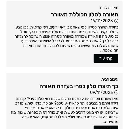
תאורה לבית
תאורה לסלון הכוללת מאוורר
16/11/2023
בחירת תאורה לסלון, כפי שאתם בוודאי יודעים, היא קריטית. לכן טבעי
שתלכו קצת לאיבוד, כי מה אתם יודיעם על האפשרויות הקיימות?
בנוסף, מה זו תאורה שכוללת מאוורר ולמה זו אופציה שזוכה להצלחה
רבה כל כך? אם גם אתם מתלבטים לגבי כל השאלות האלה, דעו
שאתם לא לבד. מחפשים טיפים שיעזרו לכם לבחור את התאורה
המושלמת...
קרא עוד
עיצוב הבית
כך תיצרו סלון כפרי בעזרת תאורה
09/11/2023
מאז שאתם זוכרים את עצמכם החלום שלכם הוא סלון כפרי? קניתם
דירה ואתם מעצבים אותה כראות-עיניכם? אם כך, כדאי שתשימו לב
איזה אלמנטים אתם משלבים בסלון, כדי שהוא ייראה כפרי כפי
שרציתם. יש לא מעט דרכים לעשות זאת, כולל רמות כפריות שונות. מה
שבטוח זה שיש אלמנט אחד שלא תוכלו לוותר עליו, והוא: תאורה
מתאימה....