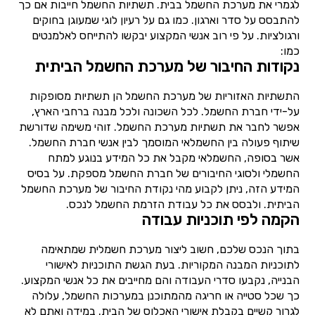
לגמרי את מערכת החשמל בבית. תשתיות החשמל חייבות אם כך
להתבסס על סדר וארגון. כמו גם על רעיון לוגי שמעוגן בחוקים
ורגולציות. על פי רוב אנשי המקצוע יבקשו להתייחס לאלמנטים
כמו:
נקודות החיבור של מערכת החשמל הביתית
התשתיות האזוריות של מערכת החשמל הן תשתיות מסופקות
על-ידי חברת החשמל. לכל השכונה ולכל מבנה ברחבי הארץ,
אפשר לחבר את תשתיות מערכת החשמל. זוהי משימה שדורשת
שיתוף פעולה בין החשמלאי המוסמך לבין אנשי חברת החשמל.
אשר בסופה, החשמלאי מקבל את כל המידע בנוגע למתח
החשמלי ולסוגי החיבורים של חברת החשמל מספקת. על בסיס
המידע הזה, ניתן לקבוע מהי נקודת החיבור של מערכת החשמל
הביתית. ולבסס את כל עבודת הזרמת החשמל לנכס.
הקמה לפי תוכניות עבודה
בתוך הנכס שלכם, חשוב ליצור מערכת חשמלית שמתאימה
לתוכניות המבנה המקוריות. בעת הגשת התוכניות לאישורי
הבנייה, נקבעו סדרי העבודה והם מחייבים את כל אנשי המקצוע.
כך שכל סטייה או חריגה מהמתוכנן במערכות החשמל, עלולה
לגרור קשיים בקבלת אישורי האכלוס של הבית. במידה ואתם לא