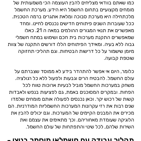
כמו שאתם בוודאי מצליחים להבין העוצמה הכי משמעותית של
מומחים מקצועיים בתחום החשמל היא הידע. מערכת החשמל
מלכתחילה היא מערכת סבוכה ומלאת אתגרים ברמה הטכנית.
ככל שעוברות השנים פיתוחים חדישים נכנסים לחיינו. ומחד
מאפשרים את תנאי המגורים ההולמים במאה ה 21. כאלו
שמאפשרים התקנת מערכות בית חכם ושימוש במתח חשמלי
גבוה ללא בעיה. ומאידך הפיתוחים הללו דורשים התקנה של צוות
מיומן שישמור על כל דרישות הבטיחות. וגם תהליכי תחזוקה
שוטפת קבועה.
כלומר, היום אי אפשר להתהדר בידע לא ממוסד שצברתם על
עולם החשמל. להבטיח הרים וגבעות ולפעול ללא כל רגולציה.
משחק במערכות החשמל מוביל לבעיות ארוכות טווח לכל
הפחות. ובמקרים המסוכנים באמת, גם לפציעות בנפש ולאבדות
קשות של רכוש יקר. וכאן נכנסים לפעולה אותם מומחים שלמדו
שנים רבות את רזי עקרונות המערכות החשמליות המודרניות. הם
מכירים את המבנים הקיימים של המערכות. וגם יכולים להבין את
הלוגיקה שעומדת מאחוריהם. וכך מתאימים את עצמם ואת
השירות שלהם, לכל שינוי והתפתחות של עולם החשמל.
תהליך עבודה עם חשמלאי מוסמך בניצן -