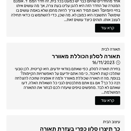
אחד מהחדרים שהיום כבר יש כמעט בכל בית, זה חדר הממ"ד. אומנם
המטרה של החדר הזה היא להגן עלינו בעת צרה, אך מה עושים איתו
בחיי היומיום? האם תמיד הוא צריך להיות מחסן שלא באמת עושים בו
שימוש? התשובה היא כמובן לא. מה שכן, כדי להשתמש בו כדאי תחילה
לעצב אותו. תוהים כיצד עושים זאת...
קרא עוד
תאורה לבית
תאורה לסלון הכוללת מאוורר
16/11/2023
בחירת תאורה לסלון, כפי שאתם בוודאי יודעים, היא קריטית. לכן טבעי
שתלכו קצת לאיבוד, כי מה אתם יודיעם על האפשרויות הקיימות?
בנוסף, מה זו תאורה שכוללת מאוורר ולמה זו אופציה שזוכה להצלחה
רבה כל כך? אם גם אתם מתלבטים לגבי כל השאלות האלה, דעו
שאתם לא לבד. מחפשים טיפים שיעזרו לכם לבחור את התאורה
המושלמת...
קרא עוד
עיצוב הבית
כך תיצרו סלון כפרי בעזרת תאורה