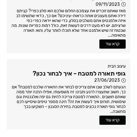
09/11/2023
מאז שאתם זוכרים את עצמכם החלום שלכם הוא סלון כפרי? קניתם
דירה ואתם מעצבים אותה כראות-עיניכם? אם כך, כדאי שתשימו לב
איזה אלמנטים אתם משלבים בסלון, כדי שהוא ייראה כפרי כפי
שרציתם. יש לא מעט דרכים לעשות זאת, כולל רמות כפריות שונות. מה
שבטוח זה שיש אלמנט אחד שלא תוכלו לוותר עליו, והוא: תאורה
מתאימה....
קרא עוד
עיצוב הבית
גופי תאורה למטבח – איך לבחור נכון?
27/06/2023
הגעתם לשלב שבו אתם צריכים לבחור את התאורה שלכם למטבח? אם
כך, חשוב שתעצרו לרגע ותבינו: זה משמעותי, אפילו הרבה יותר ממה
שאתם חושבים . התאורה למטבח צריכה להיות גם יפה ואלגנטית וגם
שימושית. תוהים איך לעשות את זה? הינה מספר טיפים שיסייעו לכם
לבחור גופי תאורה נכונים למטבח. בחירת הסגנון – השקיעו בכך
מחשבה...
קרא עוד