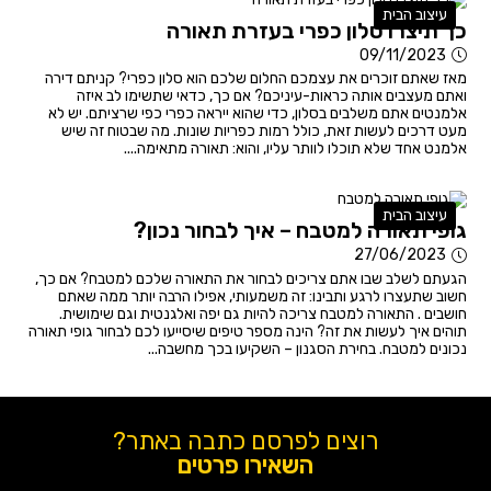
עיצוב הבית
כך תיצרו סלון כפרי בעזרת תאורה
09/11/2023
מאז שאתם זוכרים את עצמכם החלום שלכם הוא סלון כפרי? קניתם דירה
ואתם מעצבים אותה כראות-עיניכם? אם כך, כדאי שתשימו לב איזה
אלמנטים אתם משלבים בסלון, כדי שהוא ייראה כפרי כפי שרציתם. יש לא
מעט דרכים לעשות זאת, כולל רמות כפריות שונות. מה שבטוח זה שיש
אלמנט אחד שלא תוכלו לוותר עליו, והוא: תאורה מתאימה....
עיצוב הבית
גופי תאורה למטבח – איך לבחור נכון?
27/06/2023
הגעתם לשלב שבו אתם צריכים לבחור את התאורה שלכם למטבח? אם כך,
חשוב שתעצרו לרגע ותבינו: זה משמעותי, אפילו הרבה יותר ממה שאתם
חושבים . התאורה למטבח צריכה להיות גם יפה ואלגנטית וגם שימושית.
תוהים איך לעשות את זה? הינה מספר טיפים שיסייעו לכם לבחור גופי תאורה
נכונים למטבח. בחירת הסגנון – השקיעו בכך מחשבה...
רוצים לפרסם כתבה באתר?
השאירו פרטים