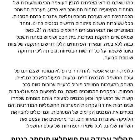
כמו שאתם בוודאי מצליחים להבין העוצמה הכי משמעותית של
מומחים מקצועיים בתחום החשמל היא הידע. מערכת החשמל
מלכתחילה היא מערכת סבוכה ומלאת אתגרים ברמה הטכנית.
ככל שעוברות השנים פיתוחים חדישים נכנסים לחיינו. ומחד
מאפשרים את תנאי המגורים ההולמים במאה ה 21. כאלו
שמאפשרים התקנת מערכות בית חכם ושימוש במתח חשמלי
גבוה ללא בעיה. ומאידך הפיתוחים הללו דורשים התקנה של צוות
מיומן שישמור על כל דרישות הבטיחות. וגם תהליכי תחזוקה
שוטפת קבועה.
כלומר, היום אי אפשר להתהדר בידע לא ממוסד שצברתם על
עולם החשמל. להבטיח הרים וגבעות ולפעול ללא כל רגולציה.
משחק במערכות החשמל מוביל לבעיות ארוכות טווח לכל
הפחות. ובמקרים המסוכנים באמת, גם לפציעות בנפש ולאבדות
קשות של רכוש יקר. וכאן נכנסים לפעולה אותם מומחים שלמדו
שנים רבות את רזי עקרונות המערכות החשמליות המודרניות. הם
מכירים את המבנים הקיימים של המערכות. וגם יכולים להבין את
הלוגיקה שעומדת מאחוריהם. וכך מתאימים את עצמם ואת
השירות שלהם, לכל שינוי והתפתחות של עולם החשמל.
תהליך עבודה עם חשמלאי מוסמך בנטף