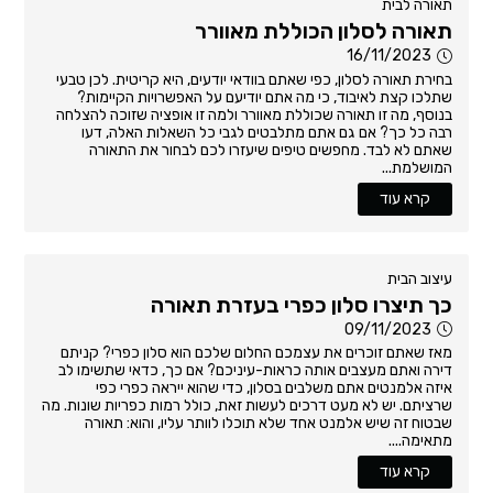
תאורה לבית
תאורה לסלון הכוללת מאוורר
16/11/2023
בחירת תאורה לסלון, כפי שאתם בוודאי יודעים, היא קריטית. לכן טבעי
שתלכו קצת לאיבוד, כי מה אתם יודיעם על האפשרויות הקיימות?
בנוסף, מה זו תאורה שכוללת מאוורר ולמה זו אופציה שזוכה להצלחה
רבה כל כך? אם גם אתם מתלבטים לגבי כל השאלות האלה, דעו
שאתם לא לבד. מחפשים טיפים שיעזרו לכם לבחור את התאורה
המושלמת...
קרא עוד
עיצוב הבית
כך תיצרו סלון כפרי בעזרת תאורה
09/11/2023
מאז שאתם זוכרים את עצמכם החלום שלכם הוא סלון כפרי? קניתם
דירה ואתם מעצבים אותה כראות-עיניכם? אם כך, כדאי שתשימו לב
איזה אלמנטים אתם משלבים בסלון, כדי שהוא ייראה כפרי כפי
שרציתם. יש לא מעט דרכים לעשות זאת, כולל רמות כפריות שונות. מה
שבטוח זה שיש אלמנט אחד שלא תוכלו לוותר עליו, והוא: תאורה
מתאימה....
קרא עוד