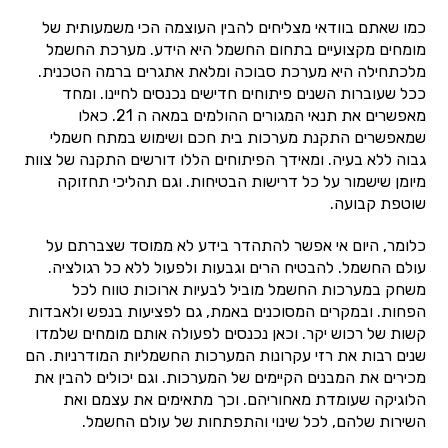
כמו שאתם בוודאי מצליחים להבין העוצמה הכי משמעותית של
מומחים מקצועיים בתחום החשמל היא הידע. מערכת החשמל
מלכתחילה היא מערכת סבוכה ומלאת אתגרים ברמה הטכנית.
ככל שעוברות השנים פיתוחים חדישים נכנסים לחיינו. ומחד
מאפשרים את תנאי המגורים ההולמים במאה ה 21. כאלו
שמאפשרים התקנת מערכות בית חכם ושימוש במתח חשמלי
גבוה ללא בעיה. ומאידך הפיתוחים הללו דורשים התקנה של צוות
מיומן שישמור על כל דרישות הבטיחות. וגם תהליכי תחזוקה
שוטפת קבועה.
כלומר, היום אי אפשר להתהדר בידע לא ממוסד שצברתם על
עולם החשמל. להבטיח הרים וגבעות ולפעול ללא כל רגולציה.
משחק במערכות החשמל מוביל לבעיות ארוכות טווח לכל
הפחות. ובמקרים המסוכנים באמת, גם לפציעות בנפש ולאבדות
קשות של רכוש יקר. וכאן נכנסים לפעולה אותם מומחים שלמדו
שנים רבות את רזי עקרונות המערכות החשמליות המודרניות. הם
מכירים את המבנים הקיימים של המערכות. וגם יכולים להבין את
הלוגיקה שעומדת מאחוריהם. וכך מתאימים את עצמם ואת
השירות שלהם, לכל שינוי והתפתחות של עולם החשמל.