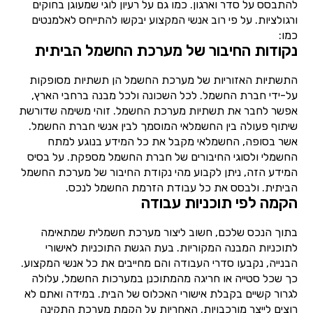
להתבסס על סדר וארגון. כמו גם על רעיון לוגי שמעוגן בחוקים
ורגולציות. על פי רוב אנשי המקצוע יבקשו להתייחס לאלמנטים
כמו:
נקודות החיבור של מערכת החשמל הביתית
התשתיות האזוריות של מערכת החשמל הן תשתיות מסופקות
על-ידי חברת החשמל. לכל השכונה ולכל מבנה ברחבי הארץ,
אפשר לחבר את תשתיות מערכת החשמל. זוהי משימה שדורשת
שיתוף פעולה בין החשמלאי המוסמך לבין אנשי חברת החשמל.
אשר בסופה, החשמלאי מקבל את כל המידע בנוגע למתח
החשמלי ולסוגי החיבורים של חברת החשמל מספקת. על בסיס
המידע הזה, ניתן לקבוע מהי נקודת החיבור של מערכת החשמל
הביתית. ולבסס את כל עבודת הזרמת החשמל לנכס.
הקמה לפי תוכניות עבודה
בתוך הנכס שלכם, חשוב ליצור מערכת חשמלית שמתאימה
לתוכניות המבנה המקוריות. בעת הגשת התוכניות לאישורי
הבנייה, נקבעו סדרי העבודה והם מחייבים את כל אנשי המקצוע.
כך שכל סטייה או חריגה מהמתוכנן במערכות החשמל, עלולה
לגרור קשיים בקבלת אישורי האכלוס של הבית. במידה ואתם לא
רוצים לייצר מורכבויות, האחריות על הקמת מערכת התקינה