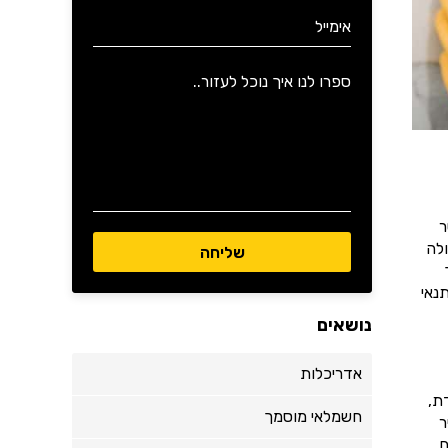
ר
לה
נאי
נושאים
אדריכלות
ת,
חשמלאי מוסמך
ר
.