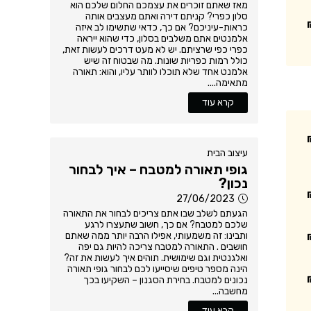
מאז שאתם זוכרים את עצמכם החלום שלכם הוא
סלון כפרי? קניתם דירה ואתם מעצבים אותה
כראות-עיניכם? אם כך, כדאי שתשימו לב איזה
אלמנטים אתם משלבים בסלון, כדי שהוא ייראה
כפרי כפי שרציתם. יש לא מעט דרכים לעשות זאת,
כולל רמות כפריות שונות. מה שבטוח זה שיש
אלמנט אחד שלא תוכלו לוותר עליו, והוא: תאורה
מתאימה....
קרא עוד
עיצוב הבית
גופי תאורה למטבח – איך לבחור
נכון?
27/06/2023
הגעתם לשלב שבו אתם צריכים לבחור את התאורה
שלכם למטבח? אם כך, חשוב שתעצרו לרגע
ותבינו: זה משמעותי, אפילו הרבה יותר ממה שאתם
חושבים . התאורה למטבח צריכה להיות גם יפה
ואלגנטית וגם שימושית. תוהים איך לעשות את זה?
הינה מספר טיפים שיסייעו לכם לבחור גופי תאורה
נכונים למטבח. בחירת הסגנון – השקיעו בכך
מחשבה...
קרא עוד