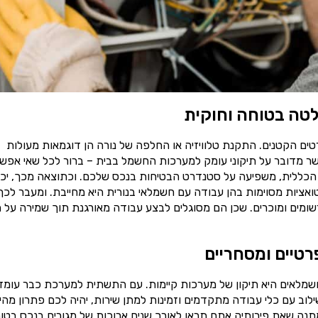
טה בטוחה וחוקית
ים הקטנים. התקנת טלוויזיה או החלפה של נורה הן דוגמאות מעולות
ר מדובר על תיקוני עומק למערכות החשמל בבית – ברור לכל שאי אפש
הכללית, משפיעה על סטנדרט הבטיחות בנכס שלכם. וכתוצאה מכך, יכו
טואציות מסוימות בהן עבודה עם חשמלאי בנורית היא מחייבת. ומעבר לכך
ומים ומוכרים. שכן הם מסוגלים לבצע עבודה מאורגנת תוך שמירה על ת
רטיים ומסחריים
שמלאים היא תיקון של מערכות קיימות. עם התשתית למערכת כבר עומד
וב עם כלי עבודה מתקדמים וזמינות למתן שירות, יהיה לכם פתרון מהי
תנה שאת פירותיה אתם תראו לאורך שנים ארוכות של מגורים בנכס בטוח