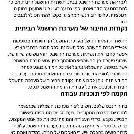
לגמרי את מערכת החשמל בבית. תשתיות החשמל חייבות אם כך
להתבסס על סדר וארגון. כמו גם על רעיון לוגי שמעוגן בחוקים
ורגולציות. על פי רוב אנשי המקצוע יבקשו להתייחס לאלמנטים
כמו:
נקודות החיבור של מערכת החשמל הביתית
התשתיות האזוריות של מערכת החשמל הן תשתיות מסופקות
על-ידי חברת החשמל. לכל השכונה ולכל מבנה ברחבי הארץ,
אפשר לחבר את תשתיות מערכת החשמל. זוהי משימה שדורשת
שיתוף פעולה בין החשמלאי המוסמך לבין אנשי חברת החשמל.
אשר בסופה, החשמלאי מקבל את כל המידע בנוגע למתח
החשמלי ולסוגי החיבורים של חברת החשמל מספקת. על בסיס
המידע הזה, ניתן לקבוע מהי נקודת החיבור של מערכת החשמל
הביתית. ולבסס את כל עבודת הזרמת החשמל לנכס.
הקמה לפי תוכניות עבודה
בתוך הנכס שלכם, חשוב ליצור מערכת חשמלית שמתאימה
לתוכניות המבנה המקוריות. בעת הגשת התוכניות לאישורי
הבנייה, נקבעו סדרי העבודה והם מחייבים את כל אנשי המקצוע.
כך שכל סטייה או חריגה מהמתוכנן במערכות החשמל, עלולה
לגרור קשיים בקבלת אישורי האכלוס של הבית. במידה ואתם לא