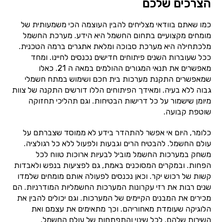
הצרכים שלכם
כמו שאתם בוודאי מצליחים להבין העוצמה הכי משמעותית של
מומחים מקצועיים בתחום החשמל היא הידע. מערכת החשמל
מלכתחילה היא מערכת סבוכה ומלאת אתגרים ברמה הטכנית.
ככל שעוברות השנים פיתוחים חדישים נכנסים לחיינו. ומחד
מאפשרים את תנאי המגורים ההולמים במאה ה 21. כאלו
שמאפשרים התקנת מערכות בית חכם ושימוש במתח חשמלי
גבוה ללא בעיה. ומאידך הפיתוחים הללו דורשים התקנה של צוות
מיומן שישמור על כל דרישות הבטיחות. וגם תהליכי תחזוקה
שוטפת קבועה.
כלומר, היום אי אפשר להתהדר בידע לא ממוסד שצברתם על
עולם החשמל. להבטיח הרים וגבעות ולפעול ללא כל רגולציה.
משחק במערכות החשמל מוביל לבעיות ארוכות טווח לכל
הפחות. ובמקרים המסוכנים באמת, גם לפציעות בנפש ולאבדות
קשות של רכוש יקר. וכאן נכנסים לפעולה אותם מומחים שלמדו
שנים רבות את רזי עקרונות המערכות החשמליות המודרניות. הם
מכירים את המבנים הקיימים של המערכות. וגם יכולים להבין את
הלוגיקה שעומדת מאחוריהם. וכך מתאימים את עצמם ואת
השירות שלהם, לכל שינוי והתפתחות של עולם החשמל.