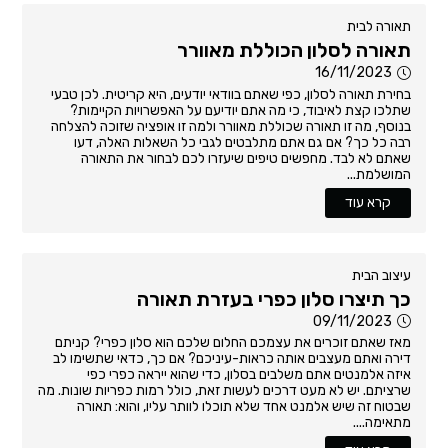
תאורה לבית
תאורה לסלון הכוללת מאוורר
16/11/2023
בחירת תאורה לסלון, כפי שאתם בוודאי יודעים, היא קריטית. לכן טבעי
שתלכו קצת לאיבוד, כי מה אתם יודיעם על האפשרויות הקיימות?
בנוסף, מה זו תאורה שכוללת מאוורר ולמה זו אופציה שזוכה להצלחה
רבה כל כך? אם גם אתם מתלבטים לגבי כל השאלות האלה, דעו
שאתם לא לבד. מחפשים טיפים שיעזרו לכם לבחור את התאורה
המושלמת...
קרא עוד
עיצוב הבית
כך תיצרו סלון כפרי בעזרת תאורה
09/11/2023
מאז שאתם זוכרים את עצמכם החלום שלכם הוא סלון כפרי? קניתם
דירה ואתם מעצבים אותה כראות-עיניכם? אם כך, כדאי שתשימו לב
איזה אלמנטים אתם משלבים בסלון, כדי שהוא ייראה כפרי כפי
שרציתם. יש לא מעט דרכים לעשות זאת, כולל רמות כפריות שונות. מה
שבטוח זה שיש אלמנט אחד שלא תוכלו לוותר עליו, והוא: תאורה
מתאימה....