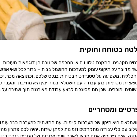
טה בטוחה וחוקית
ים הקטנים. התקנת טלוויזיה או החלפה של נורה הן דוגמאות מעולות
ר מדובר על תיקוני עומק למערכות החשמל בבית – ברור לכל שאי אפש
הכללית, משפיעה על סטנדרט הבטיחות בנכס שלכם. וכתוצאה מכך, יכו
ואציות מסוימות בהן עבודה עם חשמלאי בנווה ימין היא מחייבת. ומעבר ל
ומים ומוכרים. שכן הם מסוגלים לבצע עבודה מאורגנת תוך שמירה על ת
רטיים ומסחריים
שמלאים היא תיקון של מערכות קיימות. עם התשתית למערכת כבר עומד
וב עם כלי עבודה מתקדמים וזמינות למתן שירות, יהיה לכם פתרון מהי
תנה שאת פירותיה אתם תראו לאורך שנים ארוכות של מגורים בנכס בטוח