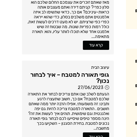
מאז שאתם זוכרים את עצמכם החלום שלכם הוא
סלון כפרי? קניתם דירה ואתם מעצבים אותה
כראות-עיניכם? אם כך, כדאי שתשימו לב איזה
אלמנטים אתם משלבים בסלון, כדי שהוא ייראה
כפרי כפי שרציתם. יש לא מעט דרכים לעשות זאת,
כולל רמות כפריות שונות. מה שבטוח זה שיש
אלמנט אחד שלא תוכלו לוותר עליו, והוא: תאורה
מתאימה....
קרא עוד
עיצוב הבית
גופי תאורה למטבח – איך לבחור
נכון?
27/06/2023
הגעתם לשלב שבו אתם צריכים לבחור את התאורה
שלכם למטבח? אם כך, חשוב שתעצרו לרגע
ותבינו: זה משמעותי, אפילו הרבה יותר ממה שאתם
חושבים . התאורה למטבח צריכה להיות גם יפה
ואלגנטית וגם שימושית. תוהים איך לעשות את זה?
הינה מספר טיפים שיסייעו לכם לבחור גופי תאורה
נכונים למטבח. בחירת הסגנון – השקיעו בכך
מחשבה...
קרא עוד