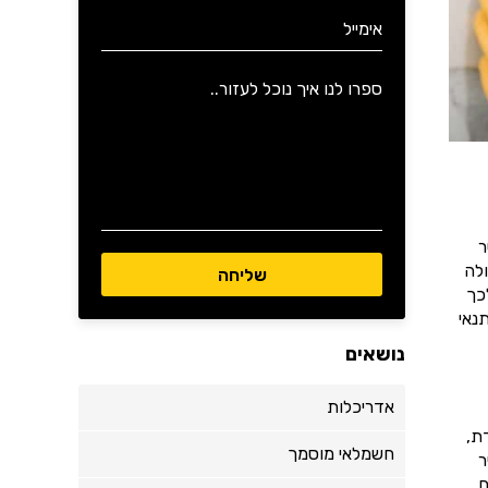
ר
לה
כך
נאי
נושאים
אדריכלות
ת,
חשמלאי מוסמך
ר
.