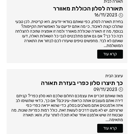
תאורה לבית
תאורה לסלון הכוללת מאוורר
16/11/2023
בחירת תאורה לסלון, כפי שאתם בוודאי יודעים, היא קריטית. לכן טבעי
שתלכו קצת לאיבוד, כי מה אתם יודיעם על האפשרויות הקיימות?
בנוסף, מה זו תאורה שכוללת מאוורר ולמה זו אופציה שזוכה להצלחה
רבה כל כך? אם גם אתם מתלבטים לגבי כל השאלות האלה, דעו
שאתם לא לבד. מחפשים טיפים שיעזרו לכם לבחור את התאורה
המושלמת...
קרא עוד
עיצוב הבית
כך תיצרו סלון כפרי בעזרת תאורה
09/11/2023
מאז שאתם זוכרים את עצמכם החלום שלכם הוא סלון כפרי? קניתם
דירה ואתם מעצבים אותה כראות-עיניכם? אם כך, כדאי שתשימו לב
איזה אלמנטים אתם משלבים בסלון, כדי שהוא ייראה כפרי כפי
שרציתם. יש לא מעט דרכים לעשות זאת, כולל רמות כפריות שונות. מה
שבטוח זה שיש אלמנט אחד שלא תוכלו לוותר עליו, והוא: תאורה
מתאימה....
קרא עוד