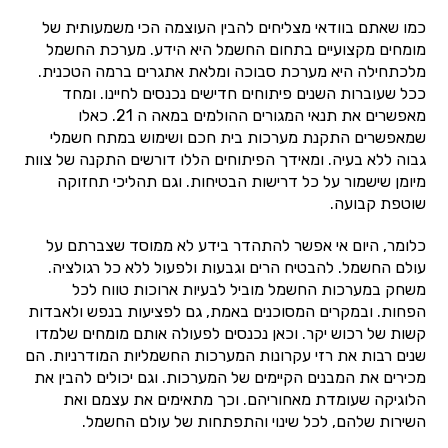
כמו שאתם בוודאי מצליחים להבין העוצמה הכי משמעותית של
מומחים מקצועיים בתחום החשמל היא הידע. מערכת החשמל
מלכתחילה היא מערכת סבוכה ומלאת אתגרים ברמה הטכנית.
ככל שעוברות השנים פיתוחים חדישים נכנסים לחיינו. ומחד
מאפשרים את תנאי המגורים ההולמים במאה ה 21. כאלו
שמאפשרים התקנת מערכות בית חכם ושימוש במתח חשמלי
גבוה ללא בעיה. ומאידך הפיתוחים הללו דורשים התקנה של צוות
מיומן שישמור על כל דרישות הבטיחות. וגם תהליכי תחזוקה
שוטפת קבועה.
כלומר, היום אי אפשר להתהדר בידע לא ממוסד שצברתם על
עולם החשמל. להבטיח הרים וגבעות ולפעול ללא כל רגולציה.
משחק במערכות החשמל מוביל לבעיות ארוכות טווח לכל
הפחות. ובמקרים המסוכנים באמת, גם לפציעות בנפש ולאבדות
קשות של רכוש יקר. וכאן נכנסים לפעולה אותם מומחים שלמדו
שנים רבות את רזי עקרונות המערכות החשמליות המודרניות. הם
מכירים את המבנים הקיימים של המערכות. וגם יכולים להבין את
הלוגיקה שעומדת מאחוריהם. וכך מתאימים את עצמם ואת
השירות שלהם, לכל שינוי והתפתחות של עולם החשמל.