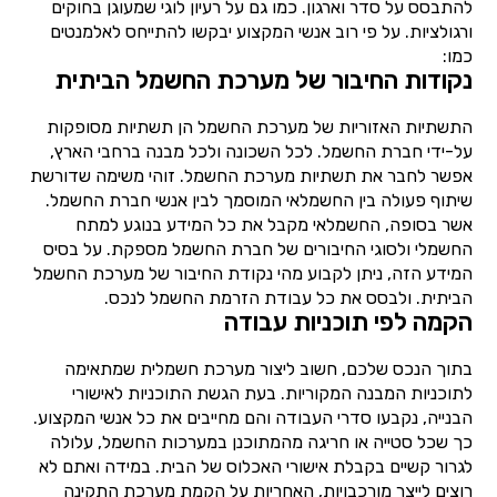
להתבסס על סדר וארגון. כמו גם על רעיון לוגי שמעוגן בחוקים
ורגולציות. על פי רוב אנשי המקצוע יבקשו להתייחס לאלמנטים
כמו:
נקודות החיבור של מערכת החשמל הביתית
התשתיות האזוריות של מערכת החשמל הן תשתיות מסופקות
על-ידי חברת החשמל. לכל השכונה ולכל מבנה ברחבי הארץ,
אפשר לחבר את תשתיות מערכת החשמל. זוהי משימה שדורשת
שיתוף פעולה בין החשמלאי המוסמך לבין אנשי חברת החשמל.
אשר בסופה, החשמלאי מקבל את כל המידע בנוגע למתח
החשמלי ולסוגי החיבורים של חברת החשמל מספקת. על בסיס
המידע הזה, ניתן לקבוע מהי נקודת החיבור של מערכת החשמל
הביתית. ולבסס את כל עבודת הזרמת החשמל לנכס.
הקמה לפי תוכניות עבודה
בתוך הנכס שלכם, חשוב ליצור מערכת חשמלית שמתאימה
לתוכניות המבנה המקוריות. בעת הגשת התוכניות לאישורי
הבנייה, נקבעו סדרי העבודה והם מחייבים את כל אנשי המקצוע.
כך שכל סטייה או חריגה מהמתוכנן במערכות החשמל, עלולה
לגרור קשיים בקבלת אישורי האכלוס של הבית. במידה ואתם לא
רוצים לייצר מורכבויות, האחריות על הקמת מערכת התקינה