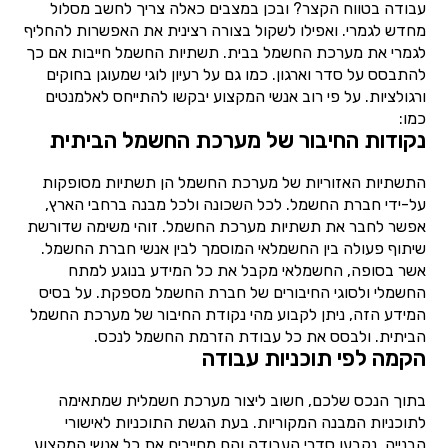
עבודה בטווח הקצר? ובכן במצבים כאלה צריך לחשב מסלול
מחדש לגמרי. ואפילו לשקול בצורה רצינית את האפשרות להחליף
לגמרי את מערכת החשמל בבית. תשתיות החשמל חייבות אם כך
להתבסס על סדר וארגון. כמו גם על רעיון לוגי שמעוגן בחוקים
ורגולציות. על פי רוב אנשי המקצוע יבקשו להתייחס לאלמנטים
כמו:
נקודות החיבור של מערכת החשמל הביתית
התשתיות האזוריות של מערכת החשמל הן תשתיות מסופקות
על-ידי חברת החשמל. לכל השכונה ולכל מבנה ברחבי הארץ,
אפשר לחבר את תשתיות מערכת החשמל. זוהי משימה שדורשת
שיתוף פעולה בין החשמלאי המוסמך לבין אנשי חברת החשמל.
אשר בסופה, החשמלאי מקבל את כל המידע בנוגע למתח
החשמלי ולסוגי החיבורים של חברת החשמל מספקת. על בסיס
המידע הזה, ניתן לקבוע מהי נקודת החיבור של מערכת החשמל
הביתית. ולבסס את כל עבודת הזרמת החשמל לנכס.
הקמה לפי תוכניות עבודה
בתוך הנכס שלכם, חשוב ליצור מערכת חשמלית שמתאימה
לתוכניות המבנה המקוריות. בעת הגשת התוכניות לאישורי
הבנייה, נקבעו סדרי העבודה והם מחייבים את כל אנשי המקצוע.