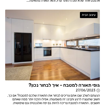
אלמנט אחד שלא תוכלו לוותר עליו, והוא: תאורה מתאימה....
עיצוב הבית
גופי תאורה למטבח – איך לבחור נכון?
27/06/2023
הגעתם לשלב שבו אתם צריכים לבחור את התאורה שלכם למטבח? אם כך,
חשוב שתעצרו לרגע ותבינו: זה משמעותי, אפילו הרבה יותר ממה שאתם
חושבים . התאורה למטבח צריכה להיות גם יפה ואלגנטית וגם שימושית.