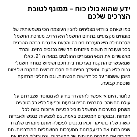
ידע שהוא כולו כוח – ממונף לטובת
הצרכים שלכם
כמו שאתם בוודאי מצליחים להבין העוצמה הכי משמעותית של
מומחים מקצועיים בתחום החשמל היא הידע. מערכת החשמל
מלכתחילה היא מערכת סבוכה ומלאת אתגרים ברמה הטכנית.
ככל שעוברות השנים פיתוחים חדישים נכנסים לחיינו. ומחד
מאפשרים את תנאי המגורים ההולמים במאה ה 21. כאלו
שמאפשרים התקנת מערכות בית חכם ושימוש במתח חשמלי
גבוה ללא בעיה. ומאידך הפיתוחים הללו דורשים התקנה של צוות
מיומן שישמור על כל דרישות הבטיחות. וגם תהליכי תחזוקה
שוטפת קבועה.
כלומר, היום אי אפשר להתהדר בידע לא ממוסד שצברתם על
עולם החשמל. להבטיח הרים וגבעות ולפעול ללא כל רגולציה.
משחק במערכות החשמל מוביל לבעיות ארוכות טווח לכל
הפחות. ובמקרים המסוכנים באמת, גם לפציעות בנפש ולאבדות
קשות של רכוש יקר. וכאן נכנסים לפעולה אותם מומחים שלמדו
שנים רבות את רזי עקרונות המערכות החשמליות המודרניות. הם
מכירים את המבנים הקיימים של המערכות. וגם יכולים להבין את