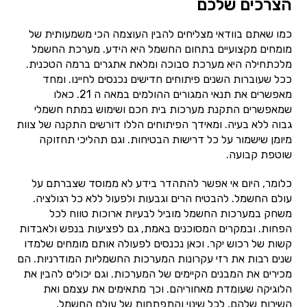
הצרכים שלכם
כמו שאתם בוודאי מצליחים להבין העוצמה הכי משמעותית של
מומחים מקצועיים בתחום החשמל היא הידע. מערכת החשמל
מלכתחילה היא מערכת סבוכה ומלאת אתגרים ברמה הטכנית.
ככל שעוברות השנים פיתוחים חדישים נכנסים לחיינו. ומחד
מאפשרים את תנאי המגורים ההולמים במאה ה 21. כאלו
שמאפשרים התקנת מערכות בית חכם ושימוש במתח חשמלי
גבוה ללא בעיה. ומאידך הפיתוחים הללו דורשים התקנה של צוות
מיומן שישמור על כל דרישות הבטיחות. וגם תהליכי תחזוקה
שוטפת קבועה.
כלומר, היום אי אפשר להתהדר בידע לא ממוסד שצברתם על
עולם החשמל. להבטיח הרים וגבעות ולפעול ללא כל רגולציה.
משחק במערכות החשמל מוביל לבעיות ארוכות טווח לכל
הפחות. ובמקרים המסוכנים באמת, גם לפציעות בנפש ולאבדות
קשות של רכוש יקר. וכאן נכנסים לפעולה אותם מומחים שלמדו
שנים רבות את רזי עקרונות המערכות החשמליות המודרניות. הם
מכירים את המבנים הקיימים של המערכות. וגם יכולים להבין את
הלוגיקה שעומדת מאחוריהם. וכך מתאימים את עצמם ואת
השירות שלהם, לכל שינוי והתפתחות של עולם החשמל.