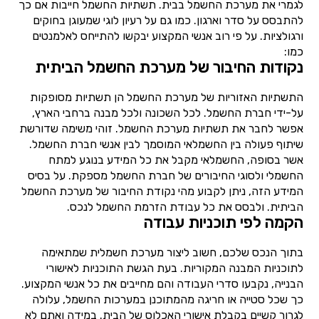
לגמרי את מערכת החשמל בבית. תשתיות החשמל חייבות אם כך
להתבסס על סדר וארגון. כמו גם על רעיון לוגי שמעוגן בחוקים
ורגולציות. על פי רוב אנשי המקצוע יבקשו להתייחס לאלמנטים
כמו:
נקודות החיבור של מערכת החשמל הביתית
התשתיות האזוריות של מערכת החשמל הן תשתיות מסופקות
על-ידי חברת החשמל. לכל השכונה ולכל מבנה ברחבי הארץ,
אפשר לחבר את תשתיות מערכת החשמל. זוהי משימה שדורשת
שיתוף פעולה בין החשמלאי המוסמך לבין אנשי חברת החשמל.
אשר בסופה, החשמלאי מקבל את כל המידע בנוגע למתח
החשמלי ולסוגי החיבורים של חברת החשמל מספקת. על בסיס
המידע הזה, ניתן לקבוע מהי נקודת החיבור של מערכת החשמל
הביתית. ולבסס את כל עבודת הזרמת החשמל לנכס.
הקמה לפי תוכניות עבודה
בתוך הנכס שלכם, חשוב ליצור מערכת חשמלית שמתאימה
לתוכניות המבנה המקוריות. בעת הגשת התוכניות לאישורי
הבנייה, נקבעו סדרי העבודה והם מחייבים את כל אנשי המקצוע.
כך שכל סטייה או חריגה מהמתוכנן במערכות החשמל, עלולה
לגרור קשיים בקבלת אישורי האכלוס של הבית. במידה ואתם לא