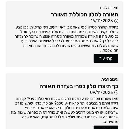
תאורה לבית
תאורה לסלון הכוללת מאוורר
16/11/2023
בחירת תאורה לסלון, כפי שאתם בוודאי יודעים, היא קריטית. לכן טבעי
שתלכו קצת לאיבוד, כי מה אתם יודיעם על האפשרויות הקיימות?
בנוסף, מה זו תאורה שכוללת מאוורר ולמה זו אופציה שזוכה להצלחה
רבה כל כך? אם גם אתם מתלבטים לגבי כל השאלות האלה, דעו
שאתם לא לבד. מחפשים טיפים שיעזרו לכם לבחור את התאורה
המושלמת...
קרא עוד
עיצוב הבית
כך תיצרו סלון כפרי בעזרת תאורה
09/11/2023
מאז שאתם זוכרים את עצמכם החלום שלכם הוא סלון כפרי? קניתם
דירה ואתם מעצבים אותה כראות-עיניכם? אם כך, כדאי שתשימו לב
איזה אלמנטים אתם משלבים בסלון, כדי שהוא ייראה כפרי כפי
שרציתם. יש לא מעט דרכים לעשות זאת, כולל רמות כפריות שונות. מה
שבטוח זה שיש אלמנט אחד שלא תוכלו לוותר עליו, והוא: תאורה
מתאימה....