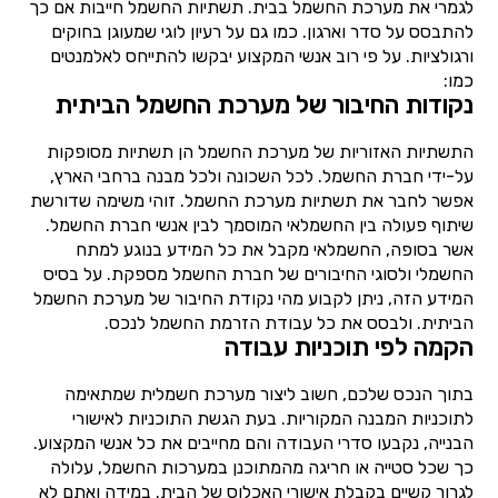
לגמרי את מערכת החשמל בבית. תשתיות החשמל חייבות אם כך
להתבסס על סדר וארגון. כמו גם על רעיון לוגי שמעוגן בחוקים
ורגולציות. על פי רוב אנשי המקצוע יבקשו להתייחס לאלמנטים
כמו:
נקודות החיבור של מערכת החשמל הביתית
התשתיות האזוריות של מערכת החשמל הן תשתיות מסופקות
על-ידי חברת החשמל. לכל השכונה ולכל מבנה ברחבי הארץ,
אפשר לחבר את תשתיות מערכת החשמל. זוהי משימה שדורשת
שיתוף פעולה בין החשמלאי המוסמך לבין אנשי חברת החשמל.
אשר בסופה, החשמלאי מקבל את כל המידע בנוגע למתח
החשמלי ולסוגי החיבורים של חברת החשמל מספקת. על בסיס
המידע הזה, ניתן לקבוע מהי נקודת החיבור של מערכת החשמל
הביתית. ולבסס את כל עבודת הזרמת החשמל לנכס.
הקמה לפי תוכניות עבודה
בתוך הנכס שלכם, חשוב ליצור מערכת חשמלית שמתאימה
לתוכניות המבנה המקוריות. בעת הגשת התוכניות לאישורי
הבנייה, נקבעו סדרי העבודה והם מחייבים את כל אנשי המקצוע.
כך שכל סטייה או חריגה מהמתוכנן במערכות החשמל, עלולה
לגרור קשיים בקבלת אישורי האכלוס של הבית. במידה ואתם לא