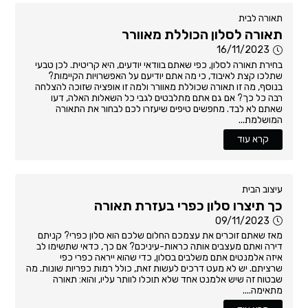
תאורה לבית
תאורה לסלון הכוללת מאוורר
16/11/2023
בחירת תאורה לסלון, כפי שאתם בוודאי יודעים, היא קריטית. לכן טבעי
שתלכו קצת לאיבוד, כי מה אתם יודיעם על האפשרויות הקיימות?
בנוסף, מה זו תאורה שכוללת מאוורר ולמה זו אופציה שזוכה להצלחה
רבה כל כך? אם גם אתם מתלבטים לגבי כל השאלות האלה, דעו
שאתם לא לבד. מחפשים טיפים שיעזרו לכם לבחור את התאורה
המושלמת...
קרא עוד
עיצוב הבית
כך תיצרו סלון כפרי בעזרת תאורה
09/11/2023
מאז שאתם זוכרים את עצמכם החלום שלכם הוא סלון כפרי? קניתם
דירה ואתם מעצבים אותה כראות-עיניכם? אם כך, כדאי שתשימו לב
איזה אלמנטים אתם משלבים בסלון, כדי שהוא ייראה כפרי כפי
שרציתם. יש לא מעט דרכים לעשות זאת, כולל רמות כפריות שונות. מה
שבטוח זה שיש אלמנט אחד שלא תוכלו לוותר עליו, והוא: תאורה
מתאימה....