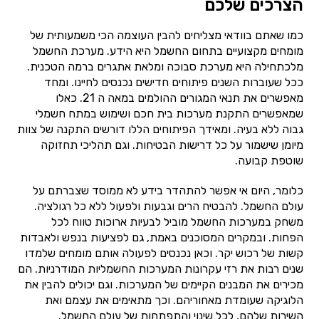
הצרכים שלכם
כמו שאתם בוודאי מצליחים להבין העוצמה הכי משמעותית של
מומחים מקצועיים בתחום החשמל היא הידע. מערכת החשמל
מלכתחילה היא מערכת סבוכה ומלאת אתגרים ברמה הטכנית.
ככל שעוברות השנים פיתוחים חדישים נכנסים לחיינו. ומחד
מאפשרים את תנאי המגורים ההולמים במאה ה 21. כאלו
שמאפשרים התקנת מערכות בית חכם ושימוש במתח חשמלי
גבוה ללא בעיה. ומאידך הפיתוחים הללו דורשים התקנה של צוות
מיומן שישמור על כל דרישות הבטיחות. וגם תהליכי תחזוקה
שוטפת קבועה.
כלומר, היום אי אפשר להתהדר בידע לא ממוסד שצברתם על
עולם החשמל. להבטיח הרים וגבעות ולפעול ללא כל רגולציה.
משחק במערכות החשמל מוביל לבעיות ארוכות טווח לכל
הפחות. ובמקרים המסוכנים באמת, גם לפציעות בנפש ולאבדות
קשות של רכוש יקר. וכאן נכנסים לפעולה אותם מומחים שלמדו
שנים רבות את רזי עקרונות המערכות החשמליות המודרניות. הם
מכירים את המבנים הקיימים של המערכות. וגם יכולים להבין את
הלוגיקה שעומדת מאחוריהם. וכך מתאימים את עצמם ואת
השירות שלהם, לכל שינוי והתפתחות של עולם החשמל.