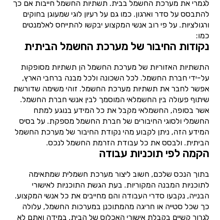
לגמרי את מערכת החשמל בבית. תשתיות החשמל חייבות אם כך
להתבסס על סדר וארגון. כמו גם על רעיון לוגי שמעוגן בחוקים
ורגולציות. על פי רוב אנשי המקצוע יבקשו להתייחס לאלמנטים
כמו:
נקודות החיבור של מערכת החשמל הביתית
התשתיות האזוריות של מערכת החשמל הן תשתיות מסופקות
על-ידי חברת החשמל. לכל השכונה ולכל מבנה ברחבי הארץ,
אפשר לחבר את תשתיות מערכת החשמל. זוהי משימה שדורשת
שיתוף פעולה בין החשמלאי המוסמך לבין אנשי חברת החשמל.
אשר בסופה, החשמלאי מקבל את כל המידע בנוגע למתח
החשמלי ולסוגי החיבורים של חברת החשמל מספקת. על בסיס
המידע הזה, ניתן לקבוע מהי נקודת החיבור של מערכת החשמל
הביתית. ולבסס את כל עבודת הזרמת החשמל לנכס.
הקמה לפי תוכניות עבודה
בתוך הנכס שלכם, חשוב ליצור מערכת חשמלית שמתאימה
לתוכניות המבנה המקוריות. בעת הגשת התוכניות לאישורי
הבנייה, נקבעו סדרי העבודה והם מחייבים את כל אנשי המקצוע.
כך שכל סטייה או חריגה מהמתוכנן במערכות החשמל, עלולה
לגרור קשיים בקבלת אישורי האכלוס של הבית. במידה ואתם לא