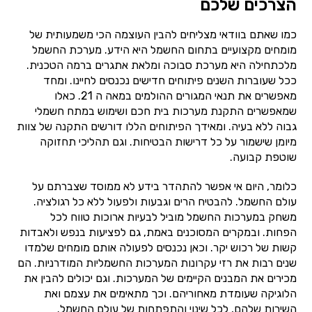
הצרכים שלכם
כמו שאתם בוודאי מצליחים להבין העוצמה הכי משמעותית של
מומחים מקצועיים בתחום החשמל היא הידע. מערכת החשמל
מלכתחילה היא מערכת סבוכה ומלאת אתגרים ברמה הטכנית.
ככל שעוברות השנים פיתוחים חדישים נכנסים לחיינו. ומחד
מאפשרים את תנאי המגורים ההולמים במאה ה 21. כאלו
שמאפשרים התקנת מערכות בית חכם ושימוש במתח חשמלי
גבוה ללא בעיה. ומאידך הפיתוחים הללו דורשים התקנה של צוות
מיומן שישמור על כל דרישות הבטיחות. וגם תהליכי תחזוקה
שוטפת קבועה.
כלומר, היום אי אפשר להתהדר בידע לא ממוסד שצברתם על
עולם החשמל. להבטיח הרים וגבעות ולפעול ללא כל רגולציה.
משחק במערכות החשמל מוביל לבעיות ארוכות טווח לכל
הפחות. ובמקרים המסוכנים באמת, גם לפציעות בנפש ולאבדות
קשות של רכוש יקר. וכאן נכנסים לפעולה אותם מומחים שלמדו
שנים רבות את רזי עקרונות המערכות החשמליות המודרניות. הם
מכירים את המבנים הקיימים של המערכות. וגם יכולים להבין את
הלוגיקה שעומדת מאחוריהם. וכך מתאימים את עצמם ואת
השירות שלהם, לכל שינוי והתפתחות של עולם החשמל.