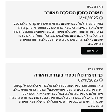
תאורה לבית
תאורה לסלון הכוללת מאוורר
16/11/2023
בחירת תאורה לסלון, כפי שאתם בוודאי יודעים, היא קריטית. לכן טבעי
שתלכו קצת לאיבוד, כי מה אתם יודיעם על האפשרויות הקיימות?
בנוסף, מה זו תאורה שכוללת מאוורר ולמה זו אופציה שזוכה להצלחה
רבה כל כך? אם גם אתם מתלבטים לגבי כל השאלות האלה, דעו
שאתם לא לבד. מחפשים טיפים שיעזרו לכם לבחור את התאורה
המושלמת...
קרא עוד
עיצוב הבית
כך תיצרו סלון כפרי בעזרת תאורה
09/11/2023
מאז שאתם זוכרים את עצמכם החלום שלכם הוא סלון כפרי? קניתם
דירה ואתם מעצבים אותה כראות-עיניכם? אם כך, כדאי שתשימו לב
איזה אלמנטים אתם משלבים בסלון, כדי שהוא ייראה כפרי כפי
שרציתם. יש לא מעט דרכים לעשות זאת, כולל רמות כפריות שונות. מה
שבטוח זה שיש אלמנט אחד שלא תוכלו לוותר עליו, והוא: תאורה
מתאימה....