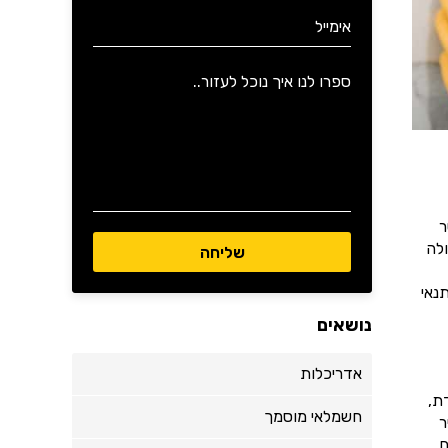
ר
לה
נאי
נושאים
אדריכלות
ת,
חשמלאי מוסמך
ר
.