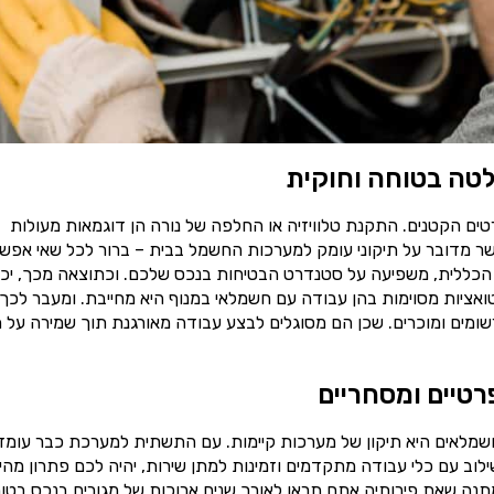
טה בטוחה וחוקית
ים הקטנים. התקנת טלוויזיה או החלפה של נורה הן דוגמאות מעולות
ר מדובר על תיקוני עומק למערכות החשמל בבית – ברור לכל שאי אפש
הכללית, משפיעה על סטנדרט הבטיחות בנכס שלכם. וכתוצאה מכך, יכו
טואציות מסוימות בהן עבודה עם חשמלאי במנוף היא מחייבת. ומעבר לכך
ומים ומוכרים. שכן הם מסוגלים לבצע עבודה מאורגנת תוך שמירה על ת
רטיים ומסחריים
שמלאים היא תיקון של מערכות קיימות. עם התשתית למערכת כבר עומד
וב עם כלי עבודה מתקדמים וזמינות למתן שירות, יהיה לכם פתרון מהי
תנה שאת פירותיה אתם תראו לאורך שנים ארוכות של מגורים בנכס בטוח