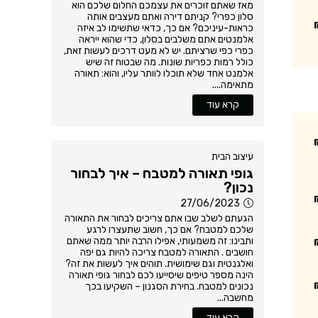
מאז שאתם זוכרים את עצמכם החלום שלכם הוא
סלון כפרי? קניתם דירה ואתם מעצבים אותה
כראות-עיניכם? אם כך, כדאי שתשימו לב איזה
אלמנטים אתם משלבים בסלון, כדי שהוא ייראה
כפרי כפי שרציתם. יש לא מעט דרכים לעשות זאת,
כולל רמות כפריות שונות. מה שבטוח זה שיש
אלמנט אחד שלא תוכלו לוותר עליו, והוא: תאורה
מתאימה....
קרא עוד
עיצוב הבית
גופי תאורה למטבח – איך לבחור
נכון?
27/06/2023
הגעתם לשלב שבו אתם צריכים לבחור את התאורה
שלכם למטבח? אם כך, חשוב שתעצרו לרגע
ותבינו: זה משמעותי, אפילו הרבה יותר ממה שאתם
חושבים . התאורה למטבח צריכה להיות גם יפה
ואלגנטית וגם שימושית. תוהים איך לעשות את זה?
הינה מספר טיפים שיסייעו לכם לבחור גופי תאורה
נכונים למטבח. בחירת הסגנון – השקיעו בכך
מחשבה...
קרא עוד