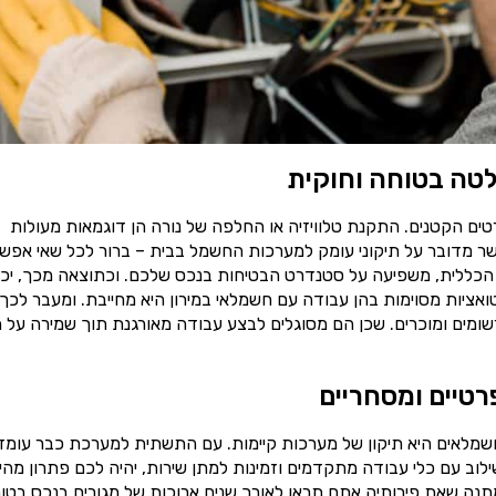
טה בטוחה וחוקית
ים הקטנים. התקנת טלוויזיה או החלפה של נורה הן דוגמאות מעולות
ר מדובר על תיקוני עומק למערכות החשמל בבית – ברור לכל שאי אפש
הכללית, משפיעה על סטנדרט הבטיחות בנכס שלכם. וכתוצאה מכך, יכו
טואציות מסוימות בהן עבודה עם חשמלאי במירון היא מחייבת. ומעבר לכך
ומים ומוכרים. שכן הם מסוגלים לבצע עבודה מאורגנת תוך שמירה על ת
רטיים ומסחריים
שמלאים היא תיקון של מערכות קיימות. עם התשתית למערכת כבר עומד
וב עם כלי עבודה מתקדמים וזמינות למתן שירות, יהיה לכם פתרון מהי
תנה שאת פירותיה אתם תראו לאורך שנים ארוכות של מגורים בנכס בטוח