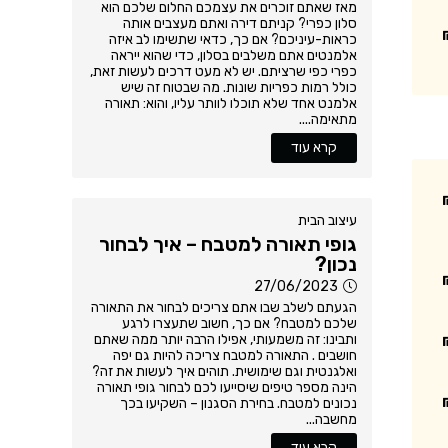
מאז שאתם זוכרים את עצמכם החלום שלכם הוא
סלון כפרי? קניתם דירה ואתם מעצבים אותה
כראות-עיניכם? אם כך, כדאי שתשימו לב איזה
אלמנטים אתם משלבים בסלון, כדי שהוא ייראה
כפרי כפי שרציתם. יש לא מעט דרכים לעשות זאת,
כולל רמות כפריות שונות. מה שבטוח זה שיש
אלמנט אחד שלא תוכלו לוותר עליו, והוא: תאורה
מתאימה....
קרא עוד
עיצוב הבית
גופי תאורה למטבח – איך לבחור
נכון?
27/06/2023
הגעתם לשלב שבו אתם צריכים לבחור את התאורה
שלכם למטבח? אם כך, חשוב שתעצרו לרגע
ותבינו: זה משמעותי, אפילו הרבה יותר ממה שאתם
חושבים . התאורה למטבח צריכה להיות גם יפה
ואלגנטית וגם שימושית. תוהים איך לעשות את זה?
הינה מספר טיפים שיסייעו לכם לבחור גופי תאורה
נכונים למטבח. בחירת הסגנון – השקיעו בכך
מחשבה...
קרא עוד