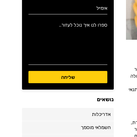
ר
לה
נאי
נושאים
אדריכלות
ת,
חשמלאי מוסמך
ר
.