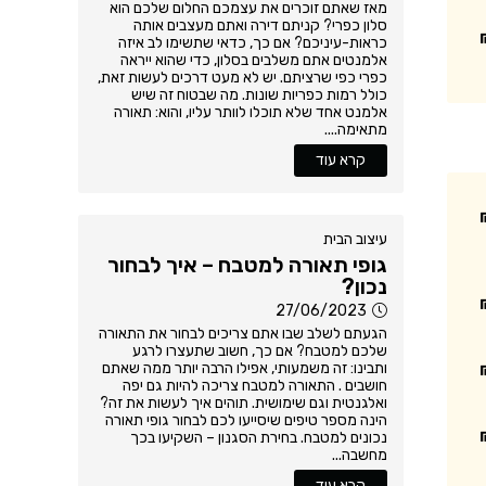
מאז שאתם זוכרים את עצמכם החלום שלכם הוא
סלון כפרי? קניתם דירה ואתם מעצבים אותה
כראות-עיניכם? אם כך, כדאי שתשימו לב איזה
אלמנטים אתם משלבים בסלון, כדי שהוא ייראה
כפרי כפי שרציתם. יש לא מעט דרכים לעשות זאת,
כולל רמות כפריות שונות. מה שבטוח זה שיש
אלמנט אחד שלא תוכלו לוותר עליו, והוא: תאורה
מתאימה....
קרא עוד
עיצוב הבית
גופי תאורה למטבח – איך לבחור
נכון?
27/06/2023
הגעתם לשלב שבו אתם צריכים לבחור את התאורה
שלכם למטבח? אם כך, חשוב שתעצרו לרגע
ותבינו: זה משמעותי, אפילו הרבה יותר ממה שאתם
חושבים . התאורה למטבח צריכה להיות גם יפה
ואלגנטית וגם שימושית. תוהים איך לעשות את זה?
הינה מספר טיפים שיסייעו לכם לבחור גופי תאורה
נכונים למטבח. בחירת הסגנון – השקיעו בכך
מחשבה...
קרא עוד