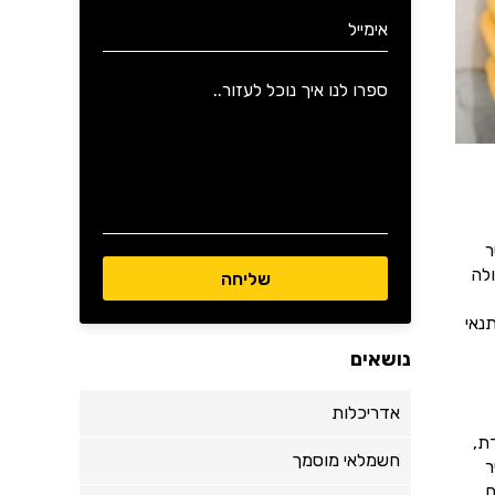
ר
לה
נאי
נושאים
אדריכלות
ת,
חשמלאי מוסמך
ר
.