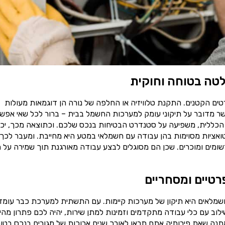
טה בטוחה וחוקית
ים הקטנים. התקנת טלוויזיה או החלפה של נורה הן דוגמאות מעולות
ר מדובר על תיקוני עומק למערכות החשמל בבית – ברור לכל שאי אפש
הכללית, משפיעה על סטנדרט הבטיחות בנכס שלכם. וכתוצאה מכך, יכו
יטואציות מסוימות בהן עבודה עם חשמלאי במטע היא מחייבת. ומעבר לכך
ומים ומוכרים. שכן הם מסוגלים לבצע עבודה מאורגנת תוך שמירה על ת
רטיים ומסחריים
שמלאים היא תיקון של מערכות קיימות. עם התשתית למערכת כבר עומד
וב עם כלי עבודה מתקדמים וזמינות למתן שירות, יהיה לכם פתרון מהי
תנה שאת פירותיה אתם תראו לאורך שנים ארוכות של מגורים בנכס בטוח