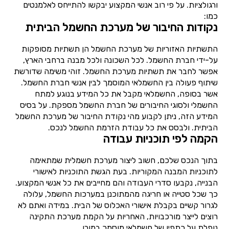
ורגולציות. על פי רוב אנשי המקצוע יבקשו להתייחס לאלמנטים
כמו:
נקודות החיבור של מערכת החשמל הביתית
התשתיות האזוריות של מערכת החשמל הן תשתיות מסופקות
על-ידי חברת החשמל. לכל השכונה ולכל מבנה ברחבי הארץ,
אפשר לחבר את תשתיות מערכת החשמל. זוהי משימה שדורשת
שיתוף פעולה בין החשמלאי המוסמך לבין אנשי חברת החשמל.
אשר בסופה, החשמלאי מקבל את כל המידע בנוגע למתח
החשמלי ולסוגי החיבורים של חברת החשמל מספקת. על בסיס
המידע הזה, ניתן לקבוע מהי נקודת החיבור של מערכת החשמל
הביתית. ולבסס את כל עבודת הזרמת החשמל לנכס.
הקמה לפי תוכניות עבודה
בתוך הנכס שלכם, חשוב ליצור מערכת חשמלית שמתאימה
לתוכניות המבנה המקוריות. בעת הגשת התוכניות לאישורי
הבנייה, נקבעו סדרי העבודה והם מחייבים את כל אנשי המקצוע.
כך שכל סטייה או חריגה מהמתוכנן במערכות החשמל, עלולה
לגרור קשיים בקבלת אישורי האכלוס של הבית. במידה ואתם לא
רוצים לייצר מורכבויות, האחריות על הקמת מערכת התקינה
נופלת על כתפיו של חשמלאי מוסמך במורן.