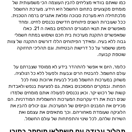
כמו שאתם בוודאי מצליחים להבין העוצמה הכי משמעותית של
מומחים מקצועיים בתחום החשמל היא הידע. מערכת החשמל
מלכתחילה היא מערכת סבוכה ומלאת אתגרים ברמה הטכנית.
ככל שעוברות השנים פיתוחים חדישים נכנסים לחיינו. ומחד
מאפשרים את תנאי המגורים ההולמים במאה ה 21. כאלו
שמאפשרים התקנת מערכות בית חכם ושימוש במתח חשמלי
גבוה ללא בעיה. ומאידך הפיתוחים הללו דורשים התקנה של צוות
מיומן שישמור על כל דרישות הבטיחות. וגם תהליכי תחזוקה
שוטפת קבועה.
כלומר, היום אי אפשר להתהדר בידע לא ממוסד שצברתם על
עולם החשמל. להבטיח הרים וגבעות ולפעול ללא כל רגולציה.
משחק במערכות החשמל מוביל לבעיות ארוכות טווח לכל
הפחות. ובמקרים המסוכנים באמת, גם לפציעות בנפש ולאבדות
קשות של רכוש יקר. וכאן נכנסים לפעולה אותם מומחים שלמדו
שנים רבות את רזי עקרונות המערכות החשמליות המודרניות. הם
מכירים את המבנים הקיימים של המערכות. וגם יכולים להבין את
הלוגיקה שעומדת מאחוריהם. וכך מתאימים את עצמם ואת
השירות שלהם, לכל שינוי והתפתחות של עולם החשמל.
תהליך עבודה עם חשמלאי מוסמך במורן