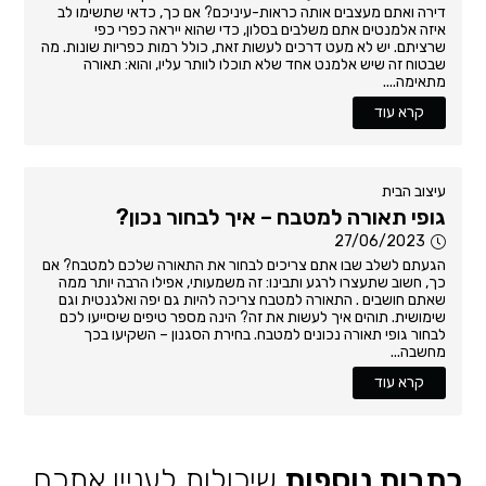
דירה ואתם מעצבים אותה כראות-עיניכם? אם כך, כדאי שתשימו לב
איזה אלמנטים אתם משלבים בסלון, כדי שהוא ייראה כפרי כפי
שרציתם. יש לא מעט דרכים לעשות זאת, כולל רמות כפריות שונות. מה
שבטוח זה שיש אלמנט אחד שלא תוכלו לוותר עליו, והוא: תאורה
מתאימה....
קרא עוד
עיצוב הבית
גופי תאורה למטבח – איך לבחור נכון?
27/06/2023
הגעתם לשלב שבו אתם צריכים לבחור את התאורה שלכם למטבח? אם
כך, חשוב שתעצרו לרגע ותבינו: זה משמעותי, אפילו הרבה יותר ממה
שאתם חושבים . התאורה למטבח צריכה להיות גם יפה ואלגנטית וגם
שימושית. תוהים איך לעשות את זה? הינה מספר טיפים שיסייעו לכם
לבחור גופי תאורה נכונים למטבח. בחירת הסגנון – השקיעו בכך
מחשבה...
קרא עוד
כתבות נוספות
שיכולות לעניין אתכם