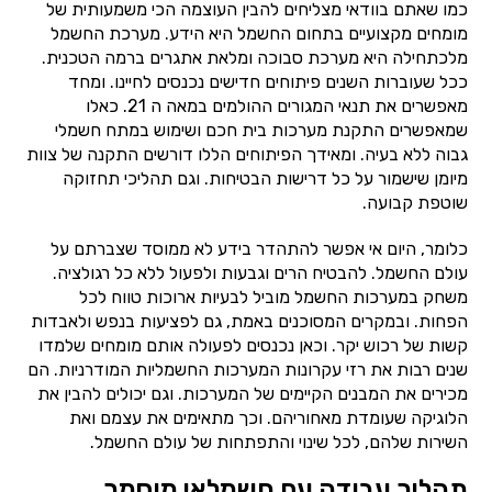
כמו שאתם בוודאי מצליחים להבין העוצמה הכי משמעותית של
מומחים מקצועיים בתחום החשמל היא הידע. מערכת החשמל
מלכתחילה היא מערכת סבוכה ומלאת אתגרים ברמה הטכנית.
ככל שעוברות השנים פיתוחים חדישים נכנסים לחיינו. ומחד
מאפשרים את תנאי המגורים ההולמים במאה ה 21. כאלו
שמאפשרים התקנת מערכות בית חכם ושימוש במתח חשמלי
גבוה ללא בעיה. ומאידך הפיתוחים הללו דורשים התקנה של צוות
מיומן שישמור על כל דרישות הבטיחות. וגם תהליכי תחזוקה
שוטפת קבועה.
כלומר, היום אי אפשר להתהדר בידע לא ממוסד שצברתם על
עולם החשמל. להבטיח הרים וגבעות ולפעול ללא כל רגולציה.
משחק במערכות החשמל מוביל לבעיות ארוכות טווח לכל
הפחות. ובמקרים המסוכנים באמת, גם לפציעות בנפש ולאבדות
קשות של רכוש יקר. וכאן נכנסים לפעולה אותם מומחים שלמדו
שנים רבות את רזי עקרונות המערכות החשמליות המודרניות. הם
מכירים את המבנים הקיימים של המערכות. וגם יכולים להבין את
הלוגיקה שעומדת מאחוריהם. וכך מתאימים את עצמם ואת
השירות שלהם, לכל שינוי והתפתחות של עולם החשמל.
תהליך עבודה עם חשמלאי מוסמך